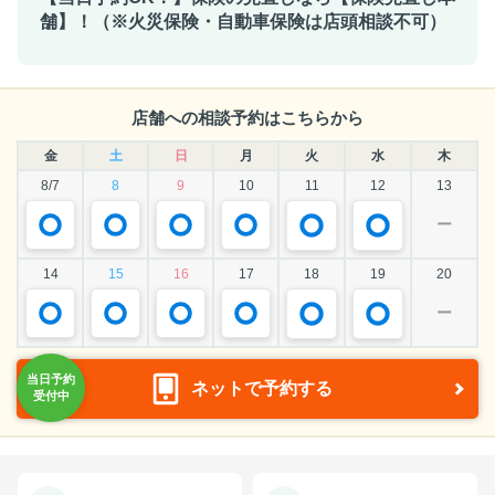
舗】！（※火災保険・自動車保険は店頭相談不可）
店舗への相談予約はこちらから
金
土
日
月
火
水
木
8/7
8
9
10
11
12
13
ー
14
15
16
17
18
19
20
ー
ネットで予約する