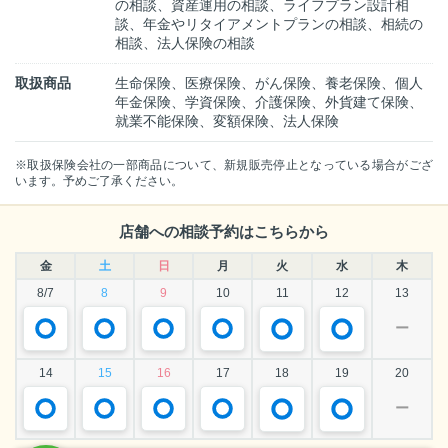
の相談、資産運用の相談、ライフプラン設計相
談、年金やリタイアメントプランの相談、相続の
相談、法人保険の相談
取扱商品
生命保険、医療保険、がん保険、養老保険、個人
年金保険、学資保険、介護保険、外貨建て保険、
就業不能保険、変額保険、法人保険
※取扱保険会社の一部商品について、新規販売停止となっている場合がござ
います。予めご了承ください。
店舗への相談予約はこちらから
金
土
日
月
火
水
木
8/7
8
9
10
11
12
13
ー
14
15
16
17
18
19
20
ー