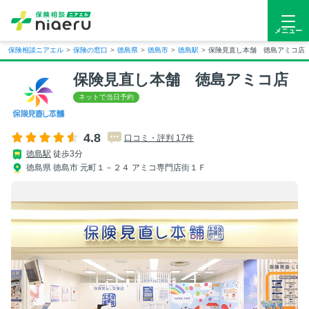
メニュー
保険相談ニアエル
>
保険の窓口
>
徳島県
>
徳島市
>
徳島駅
>
保険見直し本舗 徳島アミコ店
保険見直し本舗 徳島アミコ店
4.8
口コミ・評判 17件
徳島駅
徒歩3分
徳島県 徳島市 元町１－２４ アミコ専門店街１Ｆ