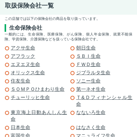
取扱保険会社一覧
この店舗では以下の保険会社の商品を取り扱っています。
生命保険会社
一般的には、生命保険、医療保険、がん保険、個人年金保険、就業不能保
険、学資保険、介護保険などを扱っている保険会社です。
アクサ生命
朝日生命
アフラック
ＳＢＩ生命
エヌエヌ生命
ＦＷＤ生命
オリックス生命
ジブラルタ生命
住友生命
ソニー生命
ＳＯＭＰＯひまわり生命
第一ネオ生命
チューリッヒ生命
Ｔ&Ｄフィナンシャル生
命
東京海上日動あんしん生
なないろ生命
命
日本生命
はなさく生命
富国生命
マニュライフ生命