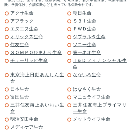
険、学資保険、介護保険などを扱っている保険会社です。
アクサ生命
朝日生命
アフラック
ＳＢＩ生命
エヌエヌ生命
ＦＷＤ生命
オリックス生命
ジブラルタ生命
住友生命
ソニー生命
ＳＯＭＰＯひまわり生命
第一ネオ生命
チューリッヒ生命
Ｔ&Ｄフィナンシャル生
命
東京海上日動あんしん生
なないろ生命
命
日本生命
はなさく生命
富国生命
マニュライフ生命
三井住友海上あいおい生
三井住友海上プライマリ
命
ー生命
明治安田生命
メットライフ生命
メディケア生命