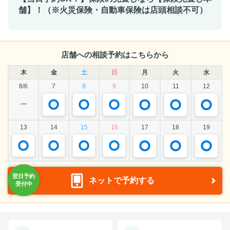
舗】！（※火災保険・自動車保険は店頭相談不可）
店舗への相談予約はこちらから
木
金
土
日
月
火
水
8/6
7
8
9
10
11
12
ー
13
14
15
16
17
18
19
ネットで予約する