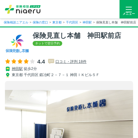
メニュー
保険相談ニアエル
>
保険の窓口
>
東京都
>
千代田区
>
神田駅
>
保険見直し本舗 神田駅前店
保険見直し本舗 神田駅前店
4.4
口コミ・評判 18件
神田駅
徒歩2分
東京都 千代田区 鍛冶町２－７－１ 神田ＩＫビル５Ｆ