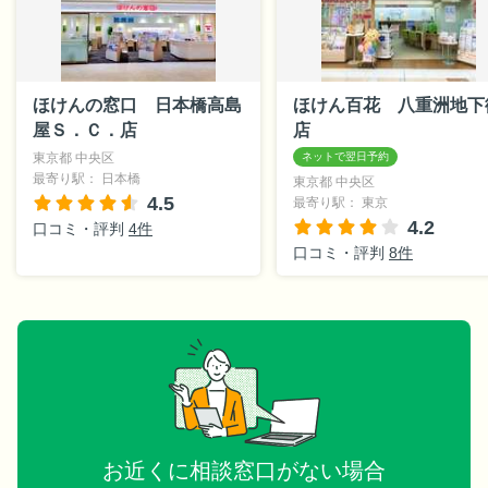
ほけんの窓口 日本橋高島
ほけん百花 八重洲地下
屋Ｓ．Ｃ．店
店
東京都 中央区
最寄り駅： 日本橋
東京都 中央区
4.5
最寄り駅： 東京
4.2
口コミ・評判
4件
口コミ・評判
8件
お近くに相談窓口がない場合