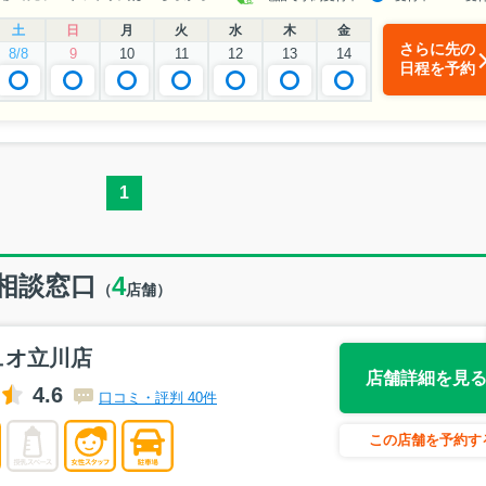
土
日
月
火
水
木
金
さらに先の
8/8
9
10
11
12
13
14
日程を予約
1
相談窓口
4
（
店舗）
ュオ立川店
店舗詳細を見
4.6
口コミ・評判 40件
この店舗を予約す