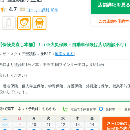
店舗詳細を見
4.7
口コミ・評判 10件
この店舗を予約す
【保険見直し本舗】！（※火災保険・自動車保険は店頭相談不可）
５ ザ・スクエア聖蹟桜ヶ丘B1F（
地図を見る
）
西口より徒歩約1分／車：中央道 国立インター出口より約15分
問い合わせください）
、養老保険、個人年金保険、学資保険、介護保険、外貨建て保険、就業不能
扱いしています。
0秒で完了！ネット予約はこちらから
：電話で予約受付中
：受付中
ー
：受
土
日
月
火
水
木
金
さらに先の
8/8
9
10
11
12
13
14
日程を予約