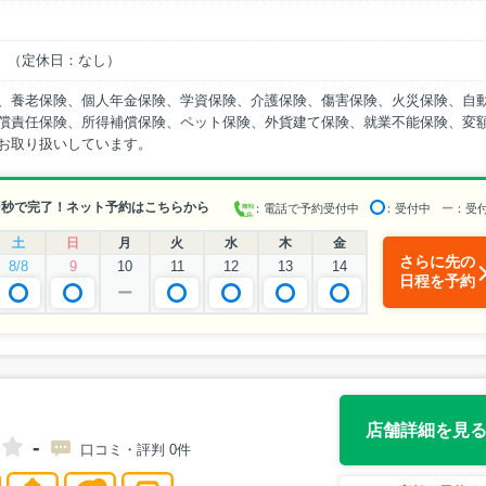
EN）（定休日：なし）
、養老保険、個人年金保険、学資保険、介護保険、傷害保険、火災保険、自
償責任保険、所得補償保険、ペット保険、外貨建て保険、就業不能保険、変
お取り扱いしています。
0秒で完了！ネット予約はこちらから
：電話で予約受付中
：受付中
ー
：受
土
日
月
火
水
木
金
さらに先の
8/8
9
10
11
12
13
14
日程を予約
ー
店舗詳細を見
-
口コミ・評判 0件