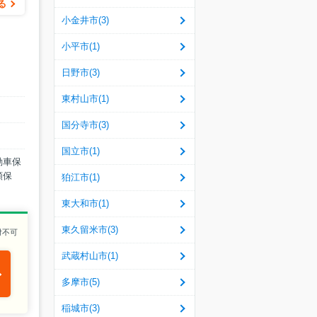
る
小金井市(3)
小平市(1)
日野市(3)
東村山市(1)
国分寺市(3)
国立市(1)
動車保
額保
狛江市(1)
東大和市(1)
東久留米市(3)
付不可
武蔵村山市(1)
多摩市(5)
稲城市(3)