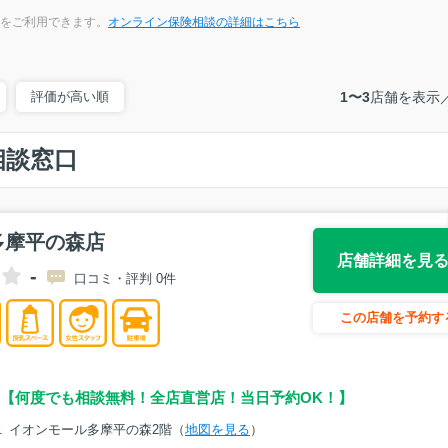
をご利用できます。
オンライン保険相談の詳細はこちら
評価が高い順
1〜3
店舗を表示
相談窓口
多摩平の森店
店舗詳細を見
-
口コミ・評判 0件
この店舗を予約す
【何度でも相談無料！全店直営店！当日予約OK！】
１ イオンモール多摩平の森2階（
地図を見る
）