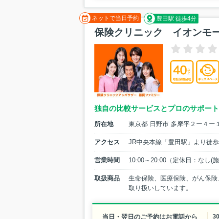
ネットで当日予約
豊田駅 徒歩4分
保険クリニック イオンモ
独自の比較サービスとプロのサポート
所在地
東京都 日野市 多摩平２ー４ー
アクセス
JR中央本線「豊田駅」より徒歩
営業時間
10:00～20:00（定休日：なし
取扱商品
生命保険、医療保険、がん保険
取り扱いしています。
当日・翌日のご予約はお電話から
3