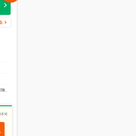
る
る
保険、
付不可