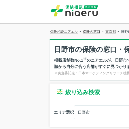
保険相談ニアエル
>
保険の窓口
>
東京都
>
日野
日野市
の保険の窓口・保
※
掲載店舗数No.1
のニアエルが、日野市
順から自分に合う店舗がすぐに見つかり
※実査委託先：日本マーケティングリサーチ機構（
絞り込み検索
エリア選択
日野市