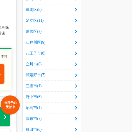
練馬区(8)
足立区(11)
動車保
葛飾区(7)
額保
江戸川区(9)
八王子市(8)
付不可
立川市(6)
武蔵野市(7)
三鷹市(1)
府中市(5)
当日予約
受付中
昭島市(1)
る
調布市(7)
町田市(6)