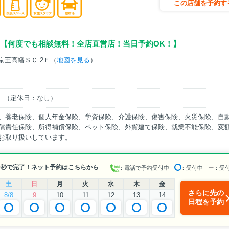
この店舗を予約す
【何度でも相談無料！全店直営店！当日予約OK！】
京王高幡ＳＣ 2Ｆ（
地図を見る
）
EN）（定休日：なし）
、養老保険、個人年金保険、学資保険、介護保険、傷害保険、火災保険、自
償責任保険、所得補償保険、ペット保険、外貨建て保険、就業不能保険、変
お取り扱いしています。
0秒で完了！ネット予約はこちらから
：電話で予約受付中
：受付中
ー
：受
土
日
月
火
水
木
金
さらに先の
8/8
9
10
11
12
13
14
日程を予約