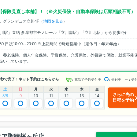
【保険見直し本舗】！（※火災保険・自動車保険は店頭相談不可）
１ グランデュオ立川4F（
地図を見る
）
立川駅」直結 多摩都市モノレール「立川南駅」「立川北駅」から徒歩2分
0～20:30 日祝10:00～20:00 ※上記時間で時短営業中（定休日：年末年始）
、養老保険、個人年金保険、学資保険、介護保険、外貨建て保険、就業不能
扱いしています。
0秒で完了！ネット予約はこちらから
：電話で予約受付中
：受付中
ー
：受
土
日
月
火
水
木
金
さらに先の
8/8
9
10
11
12
13
14
日程を予約
エア聖蹟桜ヶ丘店