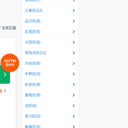
江東区(12)
品川区(9)
／全
3
店舗
目黒区(5)
大田区(6)
世田谷区(11)
当日予約
渋谷区(6)
受付中
中野区(3)
る
杉並区(8)
る
豊島区(9)
北区(6)
荒川区(2)
板橋区(5)