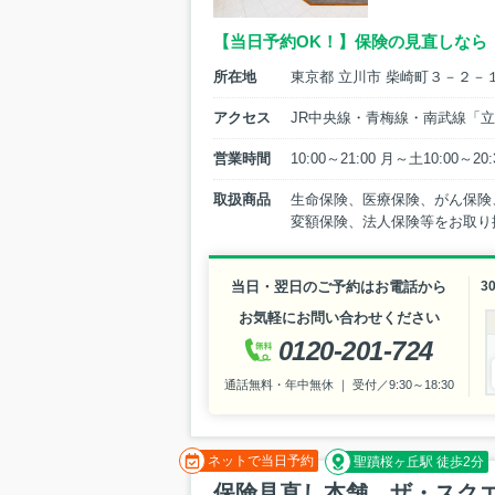
【当日予約OK！】保険の見直しなら
所在地
東京都 立川市 柴崎町３－２－
アクセス
JR中央線・青梅線・南武線「
営業時間
10:00～21:00 月～土10:0
取扱商品
生命保険、医療保険、がん保険
変額保険、法人保険等をお取り
当日・翌日のご予約はお電話から
3
お気軽にお問い合わせください
0120-201-724
通話無料・年中無休 ｜ 受付／9:30～18:30
ネットで当日予約
聖蹟桜ヶ丘駅 徒歩2分
保険見直し本舗 ザ・スク