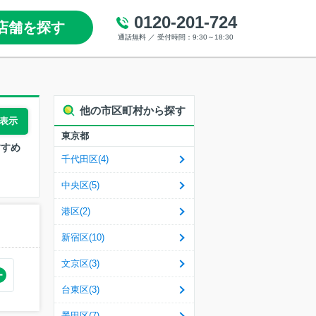
0120-201-724
店舗を探す
通話無料 ／ 受付時間：9:30～18:30
他の市区町村から探す
表示
東京都
すすめ
千代田区(4)
中央区(5)
港区(2)
新宿区(10)
文京区(3)
台東区(3)
墨田区(7)