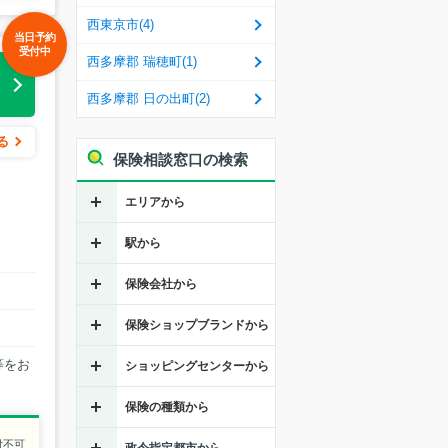
西東京市(4)
当日予約
受付中
西多摩郡 瑞穂町(1)
る
西多摩郡 日の出町(2)
る
保険相談窓口の検索
エリアから
駅から
保険会社から
保険ショップブランドから
等をお
ショッピングセンターから
保険の種類から
付不可
政令指定都市から