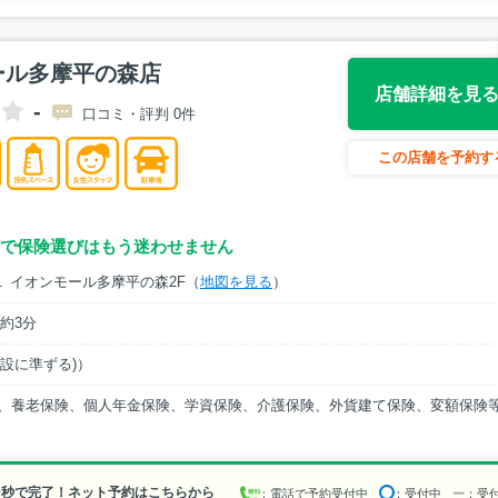
ール多摩平の森店
店舗詳細を見
-
口コミ・評判 0件
この店舗を予約す
で保険選びはもう迷わせません
１ イオンモール多摩平の森2F（
地図を見る
）
約3分
(施設に準ずる)）
、養老保険、個人年金保険、学資保険、介護保険、外貨建て保険、変額保険
0秒で完了！ネット予約はこちらから
：電話で予約受付中
：受付中
ー
：受