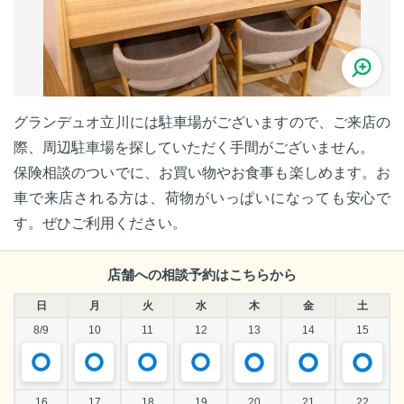
グランデュオ立川には駐車場がございますので、ご来店の
際、周辺駐車場を探していただく手間がございません。
保険相談のついでに、お買い物やお食事も楽しめます。お
車で来店される方は、荷物がいっぱいになっても安心で
す。ぜひご利用ください。
店舗への相談予約はこちらから
日
月
火
水
木
金
土
8/9
10
11
12
13
14
15
16
17
18
19
20
21
22