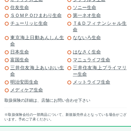
住友生命
ソニー生命
ＳＯＭＰＯひまわり生命
第一ネオ生命
チューリッヒ生命
Ｔ&Ｄフィナンシャル生
命
東京海上日動あんしん生
なないろ生命
命
日本生命
はなさく生命
富国生命
マニュライフ生命
三井住友海上あいおい生
三井住友海上プライマリ
命
ー生命
明治安田生命
メットライフ生命
メディケア生命
取扱保険の詳細は、店舗にお問い合わせ下さい
※取扱保険会社の一部商品について、新規販売停止となっている場合がござ
います。予めご了承ください。