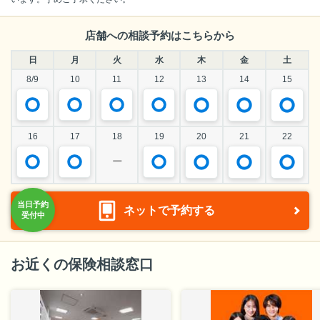
店舗への相談予約はこちらから
日
月
火
水
木
金
土
8/9
10
11
12
13
14
15
16
17
18
19
20
21
22
ー
ネットで予約する
お近くの保険相談窓口