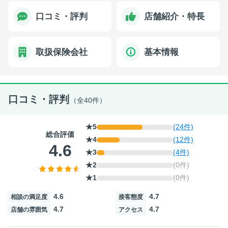
口コミ・評判
店舗紹介・特長
取扱保険会社
基本情報
口コミ・評判
（全40件）
★5
(24件)
総合評価
★4
(12件)
4.6
★3
(4件)
★2
(0件)
★1
(0件)
4.6
4.7
相談の満足度
接客態度
4.7
4.7
店舗の雰囲気
アクセス