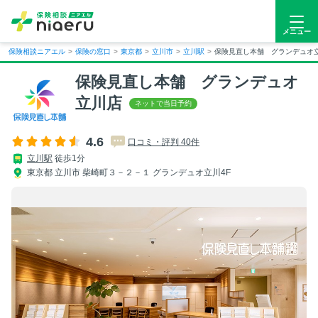
メニュー
保険相談ニアエル
>
保険の窓口
>
東京都
>
立川市
>
立川駅
>
保険見直し本舗 グランデュオ
保険見直し本舗 グランデュオ
立川店
4.6
口コミ・評判 40件
立川駅
徒歩1分
東京都 立川市 柴崎町３－２－１ グランデュオ立川4F