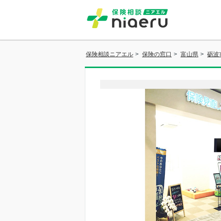
保険相談ニアエル
>
保険の窓口
>
富山県
>
砺波