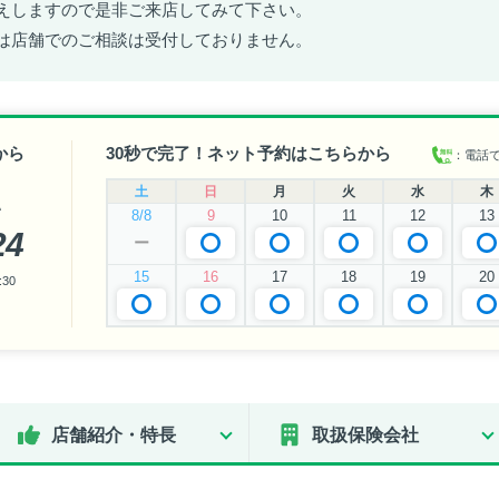
えしますので是非ご来店してみて下さい。
は店舗でのご相談は受付しておりません。
から
30秒で完了！ネット予約はこちらから
：電話
土
日
月
火
水
木
い
8/8
9
10
11
12
13
24
ー
15
16
17
18
19
20
30
店舗紹介・特長
取扱保険会社