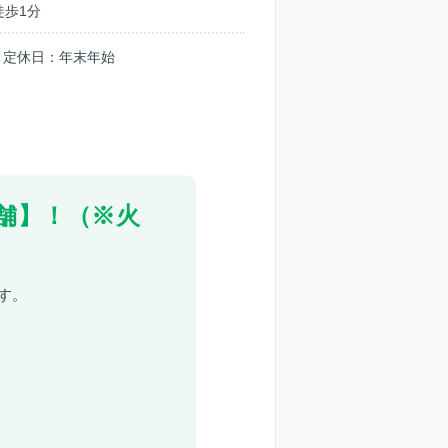
徒歩1分
0 ｜定休日：年末年始
舗】！（※火
す。