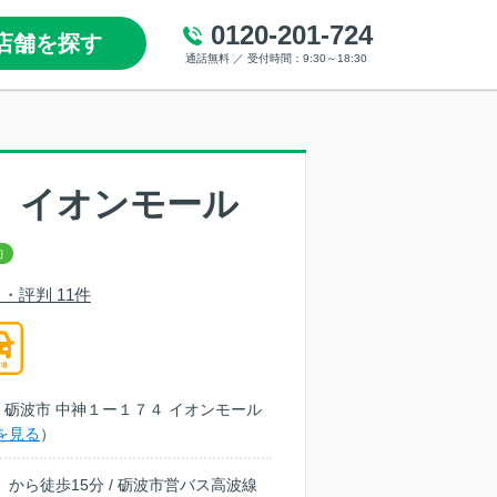
0120-201-724
店舗を探す
通話無料 ／ 受付時間：9:30～18:30
 イオンモール
・評判 11件
富山県 砺波市 中神１ー１７４ イオンモール
を見る
）
」から徒歩15分 / 砺波市営バス高波線