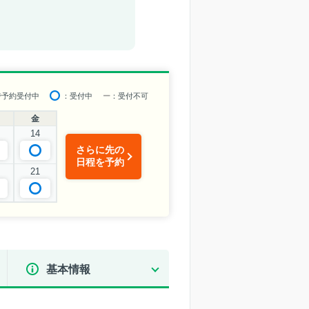
で予約受付中
：受付中
ー
：受付不可
金
14
さらに先の
日程を予約
21
基本情報