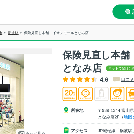
市
>
砺波駅
>
保険見直し本舗 イオンモールとなみ店
保険見直し本舗
となみ店
4.6
口コミ
所在地
〒939-1344 
となみ店2F（
地図
アクセス
JR城端線「砺波駅
もっと見る