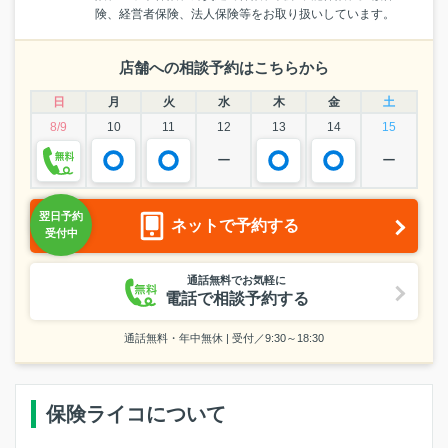
険、経営者保険、法人保険等をお取り扱いしています。
店舗への相談予約はこちらから
日
月
火
水
木
金
土
8/9
10
11
12
13
14
15
ー
ー
ネットで予約する
通話無料でお気軽に
電話で相談予約する
通話無料・年中無休 | 受付／9:30～18:30
保険ライコについて