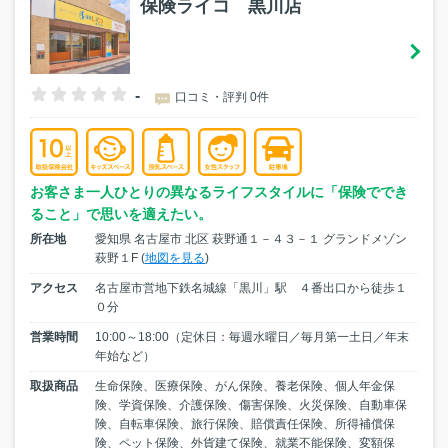
保険ライコ 黒川店
-
口コミ・評判 0件
お客さま一人ひとりの異なるライフスタイルに「保険ででき
ること」で思いを適えたい。
所在地
愛知県 名古屋市 北区 萩野通１－４３－１ グランドメゾン
萩野１F (
地図を見る
)
アクセス
名古屋市営地下鉄名城線「黒川」駅 ４番出口から徒歩１
０分
営業時間
10:00～18:00（定休日：毎週水曜日／毎月第一土日／年末
年始など）
取扱商品
生命保険、医療保険、がん保険、養老保険、個人年金保
険、学資保険、介護保険、傷害保険、火災保険、自動車保
険、自転車保険、旅行保険、賠償責任保険、所得補償保
険、ペット保険、外貨建て保険、就業不能保険、変額保