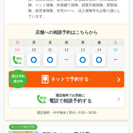
険、ペット保険、外貨建て保険、就業不能保険、変額保
険、経営者保険、住宅ローン、法人保険等をお取り扱いし
ています。
店舗への相談予約はこちらから
日
月
火
水
木
金
土
8/9
10
11
12
13
14
15
ー
ー
ネットで予約する
通話無料でお気軽に
電話で相談予約する
通話無料・年中無休 | 受付／9:30～18:30