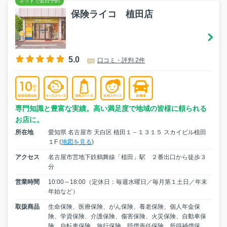
保険ライコ 植田店
5.0
口コミ・評判 2件
専門知識と豊富な実績。高い満足度で地域の皆様に頼られる
お店に。
所在地
愛知県 名古屋市 天白区 植田１－１３１５ スカイビル植田
１F (
地図を見る
)
アクセス
名古屋市営地下鉄鶴舞線「植田」駅 ２番出口から徒歩３
分
営業時間
10:00～18:00（定休日：毎週水曜日／毎月第１土日／年末
年始など）
取扱商品
生命保険、医療保険、がん保険、養老保険、個人年金保
険、学資保険、介護保険、傷害保険、火災保険、自動車保
険、自転車保険、旅行保険、賠償責任保険、所得補償保