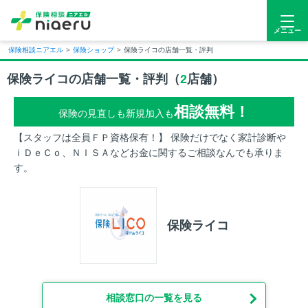
メニュー
保険相談ニアエル
>
保険ショップ
>
保険ライコの店舗一覧・評判
保険ライコの店舗一覧・評判（
2
店舗）
相談無料！
保険の見直しも新規加入も
【スタッフは全員ＦＰ資格保有！】 保険だけでなく家計診断や
ｉＤｅＣｏ、ＮＩＳＡなどお金に関するご相談なんでも承りま
す。
保険ライコ
相談窓口の一覧を見る