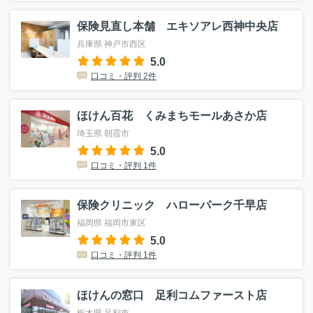
保険見直し本舗 エキソアレ西神中央店
兵庫県 神戸市西区
5.0
口コミ・評判 2件
ほけん百花 くみまちモールあさか店
埼玉県 朝霞市
5.0
口コミ・評判 1件
保険クリニック ハローパーク千早店
福岡県 福岡市東区
5.0
口コミ・評判 1件
ほけんの窓口 足利コムファースト店
栃木県 足利市