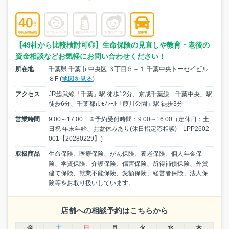
【49社から比較検討可◎】生命保険の見直しや教育・老後の
資金相談などお気軽にお問い合わせください！
所在地
千葉県 千葉市 中央区 ３丁目５－１ 千葉中央トーセイビル
８F (
地図を見る
)
アクセス
JR総武線「千葉」駅 徒歩12分、京成千葉線「千葉中央」駅
徒歩6分、千葉都市ﾓﾉﾚｰﾙ「葭川公園」駅 徒歩3分
営業時間
9:00～17:00 ※予約受付時間：9:00～16:00（定休日：土
日祝 年末年始、お盆休みあり(休日指定応相談) LPP2602-
001【20280229】）
取扱商品
生命保険、医療保険、がん保険、養老保険、個人年金保
険、学資保険、介護保険、傷害保険、所得補償保険、外貨
建て保険、就業不能保険、変額保険、経営者保険、法人保
険等をお取り扱いしています。
店舗への相談予約はこちらから
金
土
日
月
火
水
木