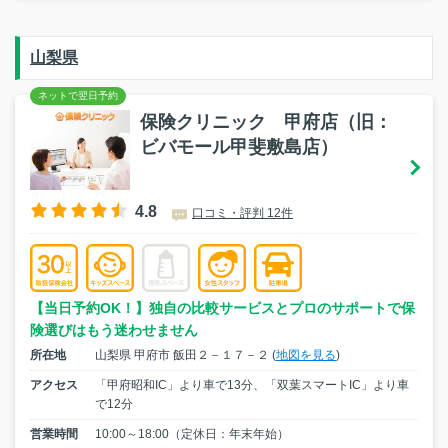
山梨県
保険クリニック 甲府店（旧：
ビバモール甲斐敷島店）
4.8
口コミ・評判 12件
【当日予約OK！】独自の比較サービスとプロのサポートで保
険選びはもう迷わせません
所在地
山梨県 甲府市 飯田２－１７－２ (
地図を見る
)
アクセス
「甲府昭和IC」より車で13分、「双葉スマートIC」より車
で12分
営業時間
10:00～18:00（定休日：年末年始）