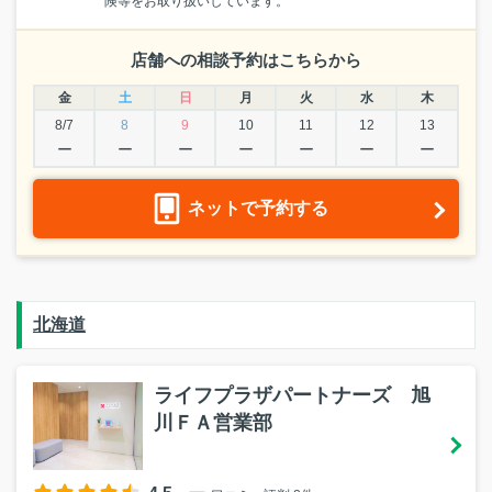
険等をお取り扱いしています。
店舗への相談予約はこちらから
金
土
日
月
火
水
木
8/7
8
9
10
11
12
13
ー
ー
ー
ー
ー
ー
ー
ネットで予約する
北海道
ライフプラザパートナーズ 旭
川ＦＡ営業部