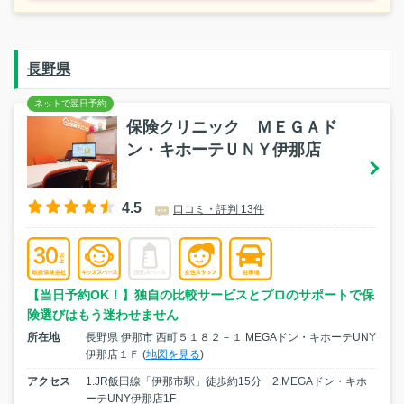
長野県
保険クリニック ＭＥＧＡド
ン・キホーテＵＮＹ伊那店
4.5
口コミ・評判 13件
【当日予約OK！】独自の比較サービスとプロのサポートで保
険選びはもう迷わせません
所在地
長野県 伊那市 西町５１８２－１ MEGAドン・キホーテUNY
伊那店１Ｆ (
地図を見る
)
アクセス
1.JR飯田線「伊那市駅」徒歩約15分 2.MEGAドン・キホ
ーテUNY伊那店1F