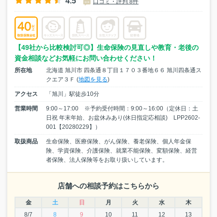
4.5
口コミ・評判 8件
【49社から比較検討可◎】生命保険の見直しや教育・老後の
資金相談などお気軽にお問い合わせください！
所在地
北海道 旭川市 四条通８丁目１７０３番地６６ 旭川四条通ス
クエア３Ｆ (
地図を見る
)
アクセス
「旭川」駅徒歩10分
営業時間
9:00～17:00 ※予約受付時間：9:00～16:00（定休日：土
日祝 年末年始、お盆休みあり(休日指定応相談) LPP2602-
001【20280229】）
取扱商品
生命保険、医療保険、がん保険、養老保険、個人年金保
険、学資保険、介護保険、就業不能保険、変額保険、経営
者保険、法人保険等をお取り扱いしています。
店舗への相談予約はこちらから
金
土
日
月
火
水
木
8/7
8
9
10
11
12
13