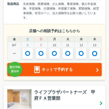
取扱商品
生命保険、医療保険、がん保険、養老保険、個人年金保
険、学資保険、介護保険、外貨建て保険、変額保険、経営
者保険、住宅ローン、法人保険等をお取り扱いしていま
す。
店舗への相談予約はこちらから
金
土
日
月
火
水
木
8/7
8
9
10
11
12
13
ー
ネットで予約する
ライフプラザパートナーズ 甲
府ＦＡ営業部