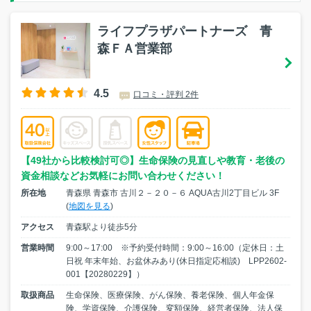
ライフプラザパートナーズ 青
森ＦＡ営業部
4.5
口コミ・評判 2件
【49社から比較検討可◎】生命保険の見直しや教育・老後の
資金相談などお気軽にお問い合わせください！
所在地
青森県 青森市 古川２－２０－６ AQUA古川2丁目ビル 3F
(
地図を見る
)
アクセス
青森駅より徒歩5分
営業時間
9:00～17:00 ※予約受付時間：9:00～16:00（定休日：土
日祝 年末年始、お盆休みあり(休日指定応相談) LPP2602-
001【20280229】）
取扱商品
生命保険、医療保険、がん保険、養老保険、個人年金保
険、学資保険、介護保険、変額保険、経営者保険、法人保