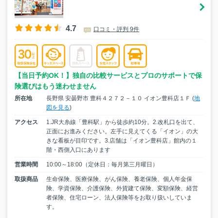
4.7
口コミ・評判 9件
【当日予約OK！】独自の比較サービスとプロのサポートで保
険選びはもう迷わせません
所在地
長野県 安曇野市 豊科４２７２－１０ イオン豊科店１Ｆ (
地
図を見る
)
アクセス
1.JR大糸線「豊科駅」から徒歩約10分。2.改札口を出て、
正面にお進みください。左手に見えてくる「イオン」の大
きな看板が目印です。3.店舗は「イオン豊科店」館内の１
階・西側入口にあります
営業時間
10:00～18:00（定休日：毎月第三月曜日）
取扱商品
生命保険、医療保険、がん保険、養老保険、個人年金保
険、学資保険、介護保険、外貨建て保険、変額保険、経営
者保険、住宅ローン、法人保険等をお取り扱いしていま
す。