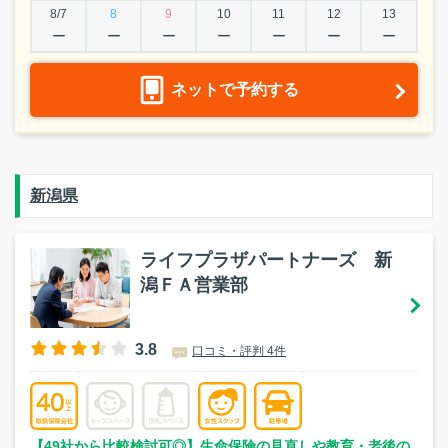
8/7
8
9
10
11
12
13
ー
ー
ー
ー
ー
ー
ー
ネットで予約する
新潟県
ライフプラザパートナーズ 新
潟ＦＡ営業部
3.8
口コミ・評判 4件
【49社から比較検討可◎】生命保険の見直しや教育・老後の