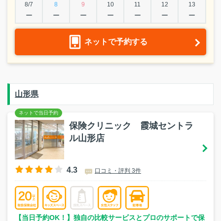
8/7
8
9
10
11
12
13
ー
ー
ー
ー
ー
ー
ー
ネットで予約する
山形県
保険クリニック 霞城セントラ
ル山形店
4.3
口コミ・評判 3件
【当日予約OK！】独自の比較サービスとプロのサポートで保