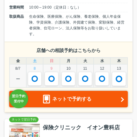
営業時間
10:00～19:00（定休日：なし）
取扱商品
生命保険、医療保険、がん保険、養老保険、個人年金保
険、学資保険、介護保険、外貨建て保険、変額保険、経営
者保険、住宅ローン、法人保険等をお取り扱いしていま
す。
店舗への相談予約はこちらから
金
土
日
月
火
水
木
8/7
8
9
10
11
12
13
ー
ネットで予約する
保険クリニック イオン豊科店