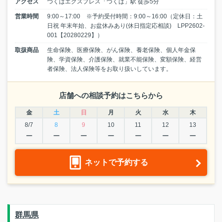
アクセス
つくばエクスプレス「つくば」駅 徒歩5分
営業時間
9:00～17:00 ※予約受付時間：9:00～16:00（定休日：土
日祝 年末年始、お盆休みあり(休日指定応相談) LPP2602-
001【20280229】）
取扱商品
生命保険、医療保険、がん保険、養老保険、個人年金保
険、学資保険、介護保険、就業不能保険、変額保険、経営
者保険、法人保険等をお取り扱いしています。
店舗への相談予約はこちらから
金
土
日
月
火
水
木
8/7
8
9
10
11
12
13
ー
ー
ー
ー
ー
ー
ー
ネットで予約する
群馬県