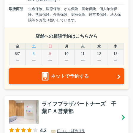
001【20280229】）
取扱商品
生命保険、医療保険、がん保険、養老保険、個人年金保
険、学資保険、介護保険、変額保険、経営者保険、法人保
険等をお取り扱いしています。
店舗への相談予約はこちらから
金
土
日
月
火
水
木
8/7
8
9
10
11
12
13
ー
ー
ー
ー
ー
ー
ー
ネットで予約する
ライフプラザパートナーズ 千
葉ＦＡ営業部
4.2
口コミ・評判 1件