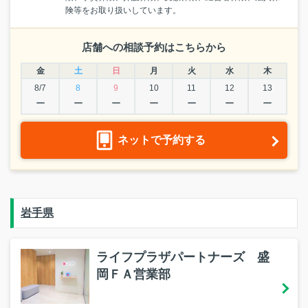
険等をお取り扱いしています。
店舗への相談予約はこちらから
金
土
日
月
火
水
木
8/7
8
9
10
11
12
13
ー
ー
ー
ー
ー
ー
ー
ネットで予約する
岩手県
ライフプラザパートナーズ 盛
岡ＦＡ営業部