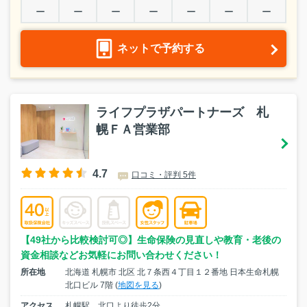
ー
ー
ー
ー
ー
ー
ー
ネットで予約する
ライフプラザパートナーズ 札
幌ＦＡ営業部
4.7
口コミ・評判 5件
【49社から比較検討可◎】生命保険の見直しや教育・老後の
資金相談などお気軽にお問い合わせください！
所在地
北海道 札幌市 北区 北７条西４丁目１２番地 日本生命札幌
北口ビル 7階 (
地図を見る
)
アクセス
札幌駅 北口より徒歩2分