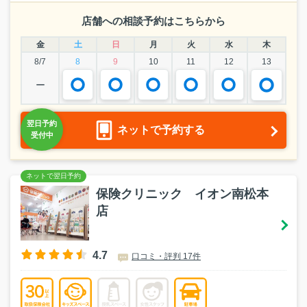
店舗への相談予約はこちらから
金
土
日
月
火
水
木
8/7
8
9
10
11
12
13
ー
ネットで予約する
保険クリニック イオン南松本
店
4.7
口コミ・評判 17件