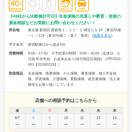
【49社から比較検討可◎】生命保険の見直しや教育・老後の
資金相談などお気軽にお問い合わせください！
所在地
東京都 新宿区 西新宿１－２１－１ 明宝ビル 2F（東京FA第
一）／12F（東京FA第二・第三・新宿） (
地図を見る
)
アクセス
新宿駅南口から徒歩5分
営業時間
9:00～17:00 ※予約受付時間：9:00～16:00（定休日：土
日祝 年末年始、お盆休みあり(休日指定応相談) LPP2602-
001【20280229】）
取扱商品
生命保険、医療保険、がん保険、養老保険、個人年金保
険、学資保険、介護保険、変額保険、経営者保険、法人保
険等をお取り扱いしています。
店舗への相談予約はこちらから
金
土
日
月
火
水
木
8/7
8
9
10
11
12
13
ー
ー
ー
ー
ー
ー
ー