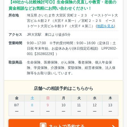
【49社から比較検討可◎】生命保険の見直しや教育・老後の
資金相談などお気軽にお問い合わせください！
所在地
埼玉県 さいたま市 大宮区 宮町２－２３ イーストゲート大
宮ビルＡ館２Ｆ（大宮ＦＡ第一）／宮町２－２５ イース
トゲート大宮ビルＢ館３Ｆ（大宮ＦＡ第二） (
地図を見る
)
アクセス
JR大宮駅 東口より徒歩5分
営業時間
9:00～17:00 ※予約受付時間：9:00～16:00（定休日：土
日祝 年末年始、お盆休みあり(休日指定応相談) LPP2602-
001【20280229】）
取扱商品
生命保険、医療保険、がん保険、養老保険、個人年金保
険、学資保険、介護保険、変額保険、経営者保険、法人保
険等をお取り扱いしています。
店舗への相談予約はこちらから
金
土
日
月
火
水
木
8/7
8
9
10
11
12
13
ー
ー
ー
ー
ー
ー
ー
ネットで予約する