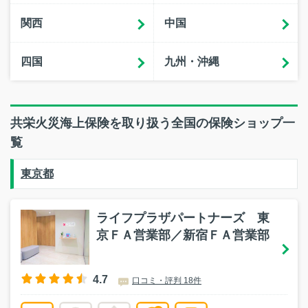
関西
中国
四国
九州・沖縄
共栄火災海上保険を取り扱う全国の保険ショップ一
覧
東京都
ライフプラザパートナーズ 東
京ＦＡ営業部／新宿ＦＡ営業部
4.7
口コミ・評判 18件