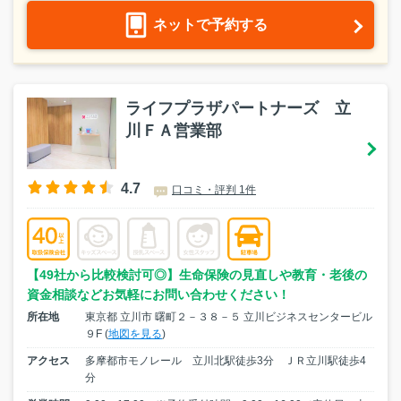
ネットで予約する
ライフプラザパートナーズ 立
川ＦＡ営業部
4.7
口コミ・評判 1件
【49社から比較検討可◎】生命保険の見直しや教育・老後の
資金相談などお気軽にお問い合わせください！
所在地
東京都 立川市 曙町２－３８－５ 立川ビジネスセンタービル
９F (
地図を見る
)
アクセス
多摩都市モノレール 立川北駅徒歩3分 ＪＲ立川駅徒歩4
分