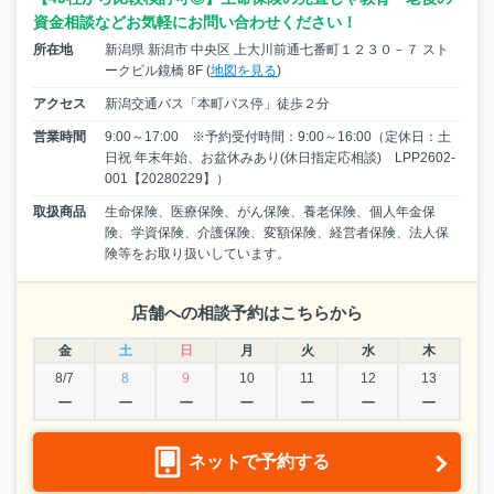
資金相談などお気軽にお問い合わせください！
所在地
新潟県 新潟市 中央区 上大川前通七番町１２３０－７ スト
ークビル鏡橋 8F (
地図を見る
)
アクセス
新潟交通バス「本町バス停」徒歩２分
営業時間
9:00～17:00 ※予約受付時間：9:00～16:00（定休日：土
日祝 年末年始、お盆休みあり(休日指定応相談) LPP2602-
001【20280229】）
取扱商品
生命保険、医療保険、がん保険、養老保険、個人年金保
険、学資保険、介護保険、変額保険、経営者保険、法人保
険等をお取り扱いしています。
店舗への相談予約はこちらから
金
土
日
月
火
水
木
8/7
8
9
10
11
12
13
ー
ー
ー
ー
ー
ー
ー
ネットで予約する