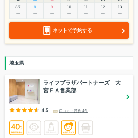
8/7
8
9
10
11
12
13
ー
ー
ー
ー
ー
ー
ー
ネットで予約する
埼玉県
ライフプラザパートナーズ 大
宮ＦＡ営業部
4.5
口コミ・評判 4件