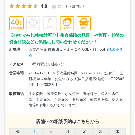
4.9
口コミ・評判 5件
【49社から比較検討可◎】生命保険の見直しや教育・老後の
資金相談などお気軽にお問い合わせください！
所在地
山梨県 甲府市 飯田１－１－２４ OSD-Ⅲビル5F (
地図を見
る
)
アクセス
JR甲府駅より徒歩7分
営業時間
9:00～17:00 ※予約受付時間：9:00～16:00（定休日：土
日祝 年末年始、お盆休みあり(休日指定応相談) LPP2602-
001【20280229】）
取扱商品
生命保険、医療保険、がん保険、養老保険、個人年金保
険、学資保険、介護保険、変額保険、経営者保険、法人保
険等をお取り扱いしています。
店舗への相談予約はこちらから
金
土
日
月
火
水
木