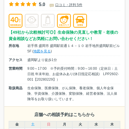
5.0
口コミ・評判 5件
【49社から比較検討可◎】生命保険の見直しや教育・老後の
資金相談などお気軽にお問い合わせください！
所在地
岩手県 盛岡市 盛岡駅前通１４－１０ 岩手地所盛岡駅前ビル
5F (
地図を見る
)
アクセス
盛岡駅より徒歩1分
営業時間
9:00～17:00 ※予約受付時間：9:00～16:00（定休日：土
日祝 年末年始、お盆休みあり(休日指定応相談) LPP2602-
001【20280229】）
取扱商品
生命保険、医療保険、がん保険、養老保険、個人年金保
険、学資保険、介護保険、変額保険、経営者保険、法人保
険等をお取り扱いしています。
店舗への相談予約はこちらから
金
土
日
月
火
水
木