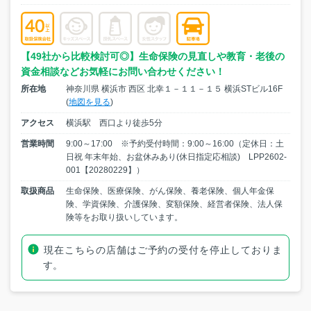
【49社から比較検討可◎】生命保険の見直しや教育・老後の
資金相談などお気軽にお問い合わせください！
所在地
神奈川県 横浜市 西区 北幸１－１１－１５ 横浜STビル16F
(
地図を見る
)
アクセス
横浜駅 西口より徒歩5分
営業時間
9:00～17:00 ※予約受付時間：9:00～16:00（定休日：土
日祝 年末年始、お盆休みあり(休日指定応相談) LPP2602-
001【20280229】）
取扱商品
生命保険、医療保険、がん保険、養老保険、個人年金保
険、学資保険、介護保険、変額保険、経営者保険、法人保
険等をお取り扱いしています。
現在こちらの店舗はご予約の受付を停止しておりま
す。