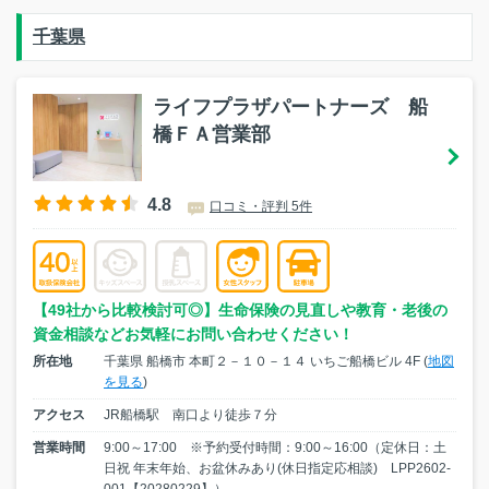
千葉県
ライフプラザパートナーズ 船
橋ＦＡ営業部
4.8
口コミ・評判 5件
【49社から比較検討可◎】生命保険の見直しや教育・老後の
資金相談などお気軽にお問い合わせください！
所在地
千葉県 船橋市 本町２－１０－１４ いちご船橋ビル 4F (
地図
を見る
)
アクセス
JR船橋駅 南口より徒歩７分
営業時間
9:00～17:00 ※予約受付時間：9:00～16:00（定休日：土
日祝 年末年始、お盆休みあり(休日指定応相談) LPP2602-