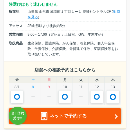
険選びはもう迷わせません
所在地
山形県 山形市 城南町１丁目１ー１ 霞城セントラル2F (
地図
を見る
)
アクセス
JR山形駅より徒歩約5分
営業時間
9:00～17:00（定休日：土日祝、GW、年末年始）
取扱商品
生命保険、医療保険、がん保険、養老保険、個人年金保
険、学資保険、介護保険、外貨建て保険、変額保険等をお
取り扱いしています。
店舗への相談予約はこちらから
金
土
日
月
火
水
木
8/7
8
9
10
11
12
13
ー
ー
ー
ネットで予約する