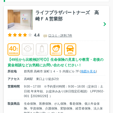
ライフプラザパートナーズ 高
崎ＦＡ営業部
4.4
口コミ・評判 7件
【49社から比較検討可◎】生命保険の見直しや教育・老後の
資金相談などお気軽にお問い合わせください！
所在地
群馬県 高崎市 栄町１４－５ 内堀ビル 7F (
地図を見る
)
アクセス
高崎駅 東口より徒歩2分
営業時間
9:00～17:00 ※予約受付時間：9:00～16:00（定休日：土
日祝 年末年始、お盆休みあり(休日指定応相談) LPP2602-
001【20280229】）
取扱商品
生命保険、医療保険、がん保険、養老保険、個人年金保
険、学資保険、介護保険、変額保険、経営者保険、法人保