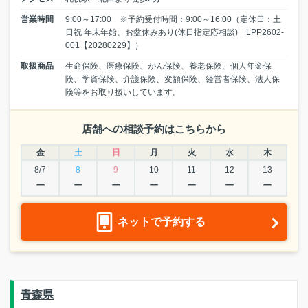
営業時間
9:00～17:00 ※予約受付時間：9:00～16:00（定休日：土
日祝 年末年始、お盆休みあり(休日指定応相談) LPP2602-
001【20280229】）
取扱商品
生命保険、医療保険、がん保険、養老保険、個人年金保
険、学資保険、介護保険、変額保険、経営者保険、法人保
険等をお取り扱いしています。
店舗への相談予約はこちらから
金
土
日
月
火
水
木
8/7
8
9
10
11
12
13
ー
ー
ー
ー
ー
ー
ー
ネットで予約する
青森県