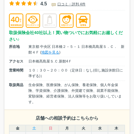
4.5
口コミ・評判 4件
取扱保険会社40社以上！買い物ついでにお気軽にお越しくだ
さい♪
所在地
東京都 中央区 日本橋２－５－１ 日本橋高島屋Ｓ．Ｃ． 新
館４Ｆ (
地図を見る
)
アクセス
日本橋髙島屋Ｓ.Ｃ.新館4Ｆ
営業時間
１０：３０～２０：００（定休日：なし(但し施設休館日に
準ずる)）
取扱商品
生命保険、医療保険、がん保険、養老保険、個人年金保
険、学資保険、介護保険、外貨建て保険、就業不能保険、
変額保険、経営者保険、法人保険等をお取り扱いしていま
す。
店舗への相談予約はこちらから
金
土
日
月
火
水
木