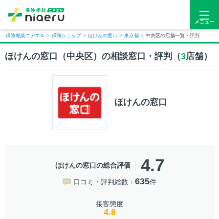
メニュー
保険相談ニアエル
>
保険ショップ
>
ほけんの窓口
>
東京都
>
中央区の店舗一覧・評判
ほけんの窓口（中央区）の相談窓口・評判（
3
店舗）
ほけんの窓口
4.7
ほけんの窓口の総合評価
635
口コミ・評判総数：
件
接客態度
4.8