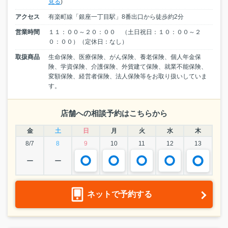
見る
)
アクセス
有楽町線「銀座一丁目駅」8番出口から徒歩約2分
営業時間
１１：００～２０：００ （土日祝日：１０：００～２
０：００）（定休日：なし）
取扱商品
生命保険、医療保険、がん保険、養老保険、個人年金保
険、学資保険、介護保険、外貨建て保険、就業不能保険、
変額保険、経営者保険、法人保険等をお取り扱いしていま
す。
店舗への相談予約はこちらから
金
土
日
月
火
水
木
8/7
8
9
10
11
12
13
ー
ー
ネットで予約する