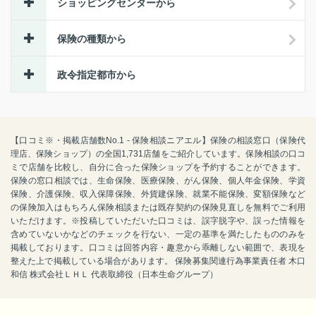
ショッピングセンターから
保険の種類から
政令指定都市から
【口コミ※・掲載店舗数No.1 - 保険相談ニアエル】保険の相談窓口（保険代
理店、保険ショップ）の全国1,731店舗をご紹介しています。保険相談の口コ
ミで店舗を比較し、自分に合った保険ショップを予約することができます。
保険の窓口相談では、生命保険、医療保険、がん保険、個人年金保険、学資
保険、介護保険、収入保障保険、外貨建保険、就業不能保険、変額保険など
の保険加入はもちろん保険相談または既存契約の保険見直しを無料でご利用
いただけます。※投稿していただいた口コミは、誤字脱字や、誤った情報を
含めていないかなどのチェックを行ない、一定の基準を満たしたもののみを
掲載しております。口コミは回答内容・趣意から乖離しない範囲で、表現を
整えた上で掲載している場合があります。 保険募集関連行為事業責任者 木口
和信 株式会社ＬＨＬ 代表取締役（日本生命グループ）