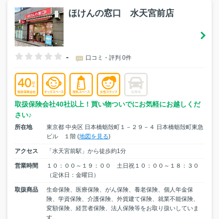
ほけんの窓口 水天宮前店
-
口コミ・評判 0件
取扱保険会社40社以上！買い物ついでにお気軽にお越しくだ
さい♪
所在地
東京都 中央区 日本橋蛎殻町１－２９－４ 日本橋蛎殻町東急
ビル １階 (
地図を見る
)
アクセス
「水天宮前駅」から徒歩約1分
営業時間
１０：００～１９：００ 土日祝１０：００～１８：３０
（定休日：金曜日）
取扱商品
生命保険、医療保険、がん保険、養老保険、個人年金保
険、学資保険、介護保険、外貨建て保険、就業不能保険、
変額保険、経営者保険、法人保険等をお取り扱いしていま
す。