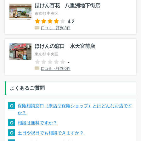
ほけん百花 八重洲地下街店
東京都 中央区
4.2
口コミ・評判 8件
ほけんの窓口 水天宮前店
東京都 中央区
-
口コミ・評判 0件
よくあるご質問
Q
保険相談窓口（来店型保険ショップ）とはどんなお店です
か？
Q
相談は無料ですか？
Q
土日や祝日でも相談できますか？