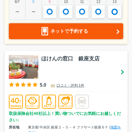
8/7
8
9
10
11
12
13
ー
ー
ネットで予約する
ほけんの窓口 銀座支店
5.0
口コミ・評判 1件
取扱保険会社40社以上！買い物ついでにお気軽にお越しくだ
さい♪
所在地
東京都 中央区 銀座２－５－４ ファサード銀座６Ｆ (
地図を