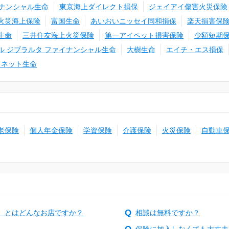
ナンシャル生命
東京海上ダイレクト損保
ジェイアイ傷害火災保険
火災海上保険
富国生命
あいおいニッセイ同和損保
楽天損害保
生命
三井住友海上火災保険
第一アイペット損害保険
少額短期
ル ジブラルタ ファイナンシャル生命
大樹生命
エイチ・エス損保
フネット生命
老保険
個人年金保険
学資保険
介護保険
火災保険
自動車
）とはどんなお店ですか？
相談は無料ですか？
保険に加入しなくても大丈夫