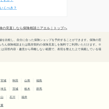
いくべき？
険の見直しなら保険相談ニアエル｜トップへ
で店舗を比較し、自分に合った保険ショップを予約することができます。保険の窓
ちろん保険相談または既存契約の保険見直しを無料でご利用いただけます。※
ミは回答内容・趣意から乖離しない範囲で、表現を整えた上で掲載している場
宮城
秋田
山形
福島
埼玉
茨城
栃木
群馬
富山
石川
福井
三重