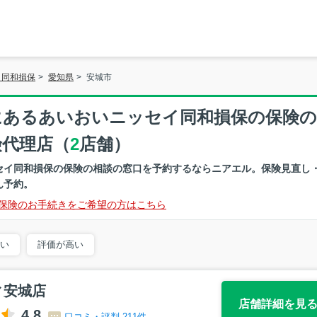
イ同和損保
>
愛知県
>
安城市
にあるあいおいニッセイ同和損保の保険の
険代理店（
2
店舗）
セイ同和損保の保険の相談の窓口を予約するならニアエル。保険見直し
ん予約。
保険のお手続きをご希望の方はこちら
い
評価が高い
ィ安城店
店舗詳細を見
4.8
口コミ・評判 211件