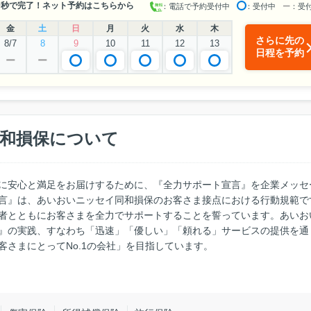
0秒で完了！ネット予約はこちらから
：電話で予約受付中
：受付中
ー
：受
金
土
日
月
火
水
木
さらに先の
8/7
8
9
10
11
12
13
日程を予約
ー
ー
和損保について
に安心と満足をお届けするために、『全力サポート宣言』を企業メッセ
言』は、あいおいニッセイ同和損保のお客さま接点における行動規範で
者とともにお客さまを全力でサポートすることを誓っています。あいお
』の実践、すなわち「迅速」「優しい」「頼れる」サービスの提供を通
さまにとってNo.1の会社」を目指しています。