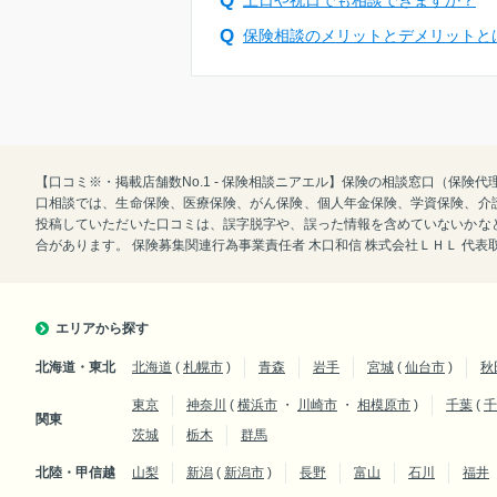
保険相談のメリットとデメリットと
【口コミ※・掲載店舗数No.1 - 保険相談ニアエル】保険の相談窓口（保
口相談では、生命保険、医療保険、がん保険、個人年金保険、学資保険、介
投稿していただいた口コミは、誤字脱字や、誤った情報を含めていないかな
合があります。 保険募集関連行為事業責任者 木口和信 株式会社ＬＨＬ 代
エリアから探す
北海道・東北
北海道
(
札幌市
)
青森
岩手
宮城
(
仙台市
)
秋
東京
神奈川
(
横浜市
・
川崎市
・
相模原市
)
千葉
(
千
関東
茨城
栃木
群馬
北陸・甲信越
山梨
新潟
(
新潟市
)
長野
富山
石川
福井