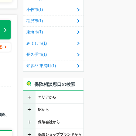
小牧市(1)
稲沢市(1)
る
東海市(1)
みよし市(1)
る
長久手市(1)
知多郡 東浦町(1)
保険相談窓口の検索
エリアから
駅から
保険、
保険会社から
保険ショップブランドから