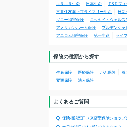
エヌエヌ生命
日本生命
Ｔ&Ｄフィ
三井住友海上プライマリー生命
日新
ソニー損害保険
ニッセイ・ウェルス
アメリカンホーム保険
プルデンシャ
アニコム損害保険
第一生命
ライ
保険の種類から探す
生命保険
医療保険
がん保険
養
変額保険
法人保険
よくあるご質問
保険相談窓口（来店型保険ショップ
土日や祝日でも相談できますか？