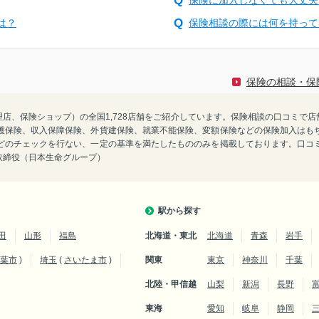
は？
保険相談の際には何を持って
保険の相談・保
険代理店、保険ショップ）の全国1,728店舗をご紹介しています。保険相談の口コミ
護保険、収入保障保険、外貨建保険、就業不能保険、変額保険などの保険加入はも
どのチェックを行ない、一定の基準を満たしたもののみを掲載しております。口コ
表取締役（日本生命グループ）
駅から探す
田
山形
福島
北海道・東北
北海道
青森
岩手
葉市
)
埼玉
(
さいたま市
)
関東
東京
神奈川
千葉
北陸・甲信越
山梨
新潟
長野
東海
愛知
岐阜
静岡