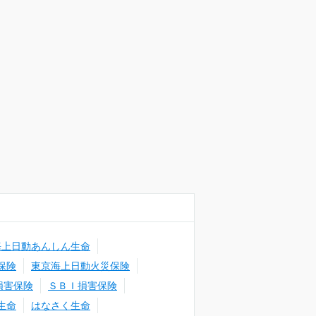
海上日動あんしん生命
保険
東京海上日動火災保険
損害保険
ＳＢＩ損害保険
生命
はなさく生命