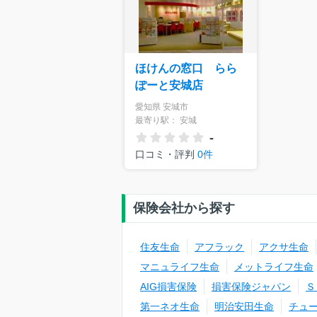
ほけんの窓口 らら
ぽーと安城店
愛知県 安城市
最寄り駅： 安城
-
口コミ・評判
0件
保険会社から探す
住友生命
アフラック
アクサ生命
マニュライフ生命
メットライフ生命
AIG損害保険
損害保険ジャパン
Ｓ
第一ネオ生命
明治安田生命
チュ