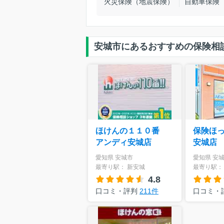
火災保険（地震保険）
自動車保険
安城市にあるおすすめの保険相
ほけんの１１０番
保険ほ
アンディ安城店
安城店
愛知県 安城市
愛知県 安
最寄り駅： 新安城
最寄り駅：
4.8
口コミ・評判
211件
口コミ・