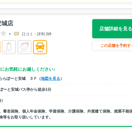
安城店
店舗詳細を見
-
口コミ・評判 0件
この店舗を予約す
でにお気軽にお越しください♪
 ららぽーと安城 ３Ｆ（
地図を見る
）
らぽーと安城バス停から徒歩1分
始）
、養老保険、個人年金保険、学資保険、介護保険、外貨建て保険、就業不能
険等をお取り扱いしています。