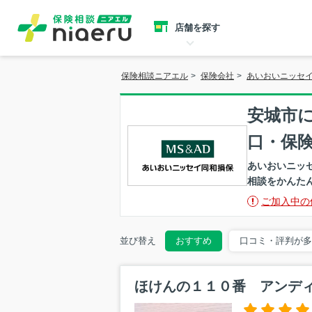
店舗を探す
保険相談ニアエル
>
保険会社
>
あいおいニッセ
安城市
口・保
あいおいニッ
相談をかんた
ご加入中の
並び替え
おすすめ
口コミ・評判が多
ほけんの１１０番 アンデ