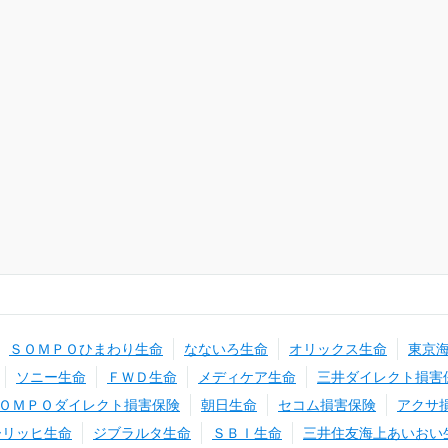
ＳＯＭＰＯひまわり生命
なないろ生命
オリックス生命
東京
ソニー生命
ＦＷＤ生命
メディケア生命
三井ダイレクト損害
ＯＭＰＯダイレクト損害保険
朝日生命
セコム損害保険
アクサ
ーリッヒ生命
ジブラルタ生命
ＳＢＩ生命
三井住友海上あいおい