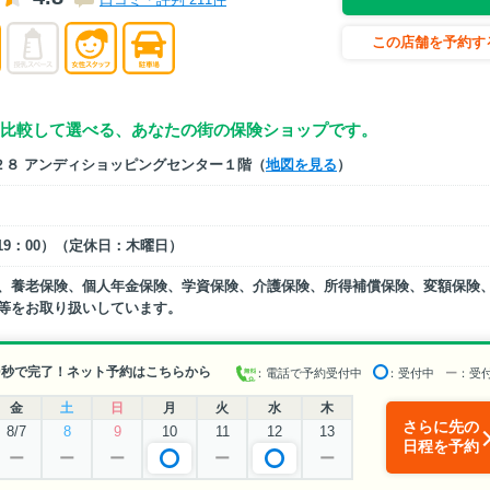
この店舗を予約す
比較して選べる、あなたの街の保険ショップです。
２８ アンディショッピングセンター１階（
地図を見る
）
0～19：00）（定休日：木曜日）
、養老保険、個人年金保険、学資保険、介護保険、所得補償保険、変額保険
等をお取り扱いしています。
0秒で完了！ネット予約はこちらから
：電話で予約受付中
：受付中
ー
：受
金
土
日
月
火
水
木
さらに先の
8/7
8
9
10
11
12
13
日程を予約
ー
ー
ー
ー
ー