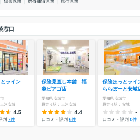
傷害保険
所得補償保険
旅行保険
談窓口
っとライン
保険見直し本舗 福
保険ほっとラ
釜ピアゴ店
ららぽーと安城
城市
愛知県 安城市
愛知県 安城市
 三河安城
最寄り駅： 三河安城
最寄り駅： 安城
4.5
4.4
-
評判
7件
口コミ・評判
6件
口コミ・評判
0件