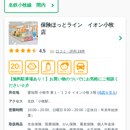
名鉄小牧線 間内
保険ほっとライン イオン小牧
店
4.5
口コミ・評判 19件
【無料駐車場あり！】お買い物のついでにお気軽にご相談く
ださい☆彡
所在地
愛知県 小牧市 東１－１２６ イオン小牧３階 (
地図を見る
)
アクセス
名鉄「小牧駅」
営業時間
10:00～20:00、日曜日 9:00～20:00（定休日：年末年始休
業）
取扱商品
生命保険、医療保険、がん保険、養老保険、個人年金保
険、学資保険、介護保険、傷害保険、火災保険、自動車保