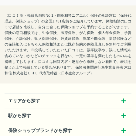
【口コミ※・掲載店舗数No.1 - 保険相談ニアエル】保険の相談窓口（保険代
理店、保険ショップ）の全国1,731店舗をご紹介しています。保険相談の口コ
ミで店舗を比較し、自分に合った保険ショップを予約することができます。
保険の窓口相談では、生命保険、医療保険、がん保険、個人年金保険、学資
保険、介護保険、収入保障保険、外貨建保険、就業不能保険、変額保険など
の保険加入はもちろん保険相談または既存契約の保険見直しを無料でご利用
いただけます。※投稿していただいた口コミは、誤字脱字や、誤った情報を
含めていないかなどのチェックを行ない、一定の基準を満たしたもののみを
掲載しております。口コミは回答内容・趣意から乖離しない範囲で、表現を
整えた上で掲載している場合があります。 保険募集関連行為事業責任者 木口
和信 株式会社ＬＨＬ 代表取締役（日本生命グループ）
エリアから探す
駅から探す
保険ショップブランドから探す