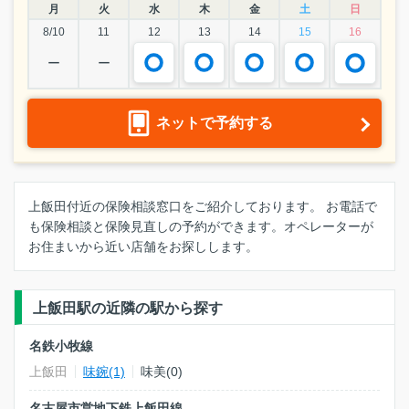
月
火
水
木
金
土
日
8/10
11
12
13
14
15
16
ー
ー
ネットで予約する
上飯田付近の保険相談窓口をご紹介しております。 お電話で
も保険相談と保険見直しの予約ができます。オペレーターが
お住まいから近い店舗をお探しします。
上飯田駅の近隣の駅から探す
名鉄小牧線
上飯田
味鋺(1)
味美(0)
名古屋市営地下鉄上飯田線