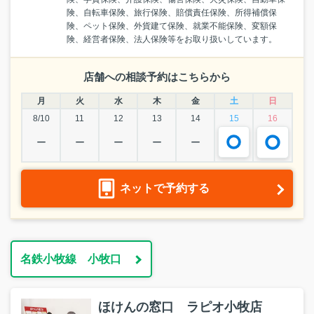
険、自転車保険、旅行保険、賠償責任保険、所得補償保
険、ペット保険、外貨建て保険、就業不能保険、変額保
険、経営者保険、法人保険等をお取り扱いしています。
店舗への相談予約はこちらから
月
火
水
木
金
土
日
8/10
11
12
13
14
15
16
ー
ー
ー
ー
ー
ネットで予約する
名鉄小牧線 小牧口
ほけんの窓口 ラピオ小牧店