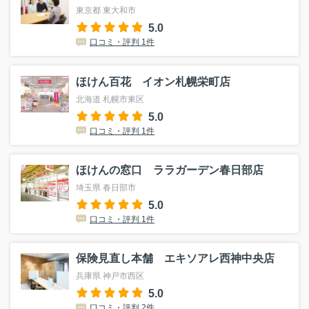
東京都 東大和市
5.0
口コミ・評判 1件
ほけん百花 イオン札幌栄町店
北海道 札幌市東区
5.0
口コミ・評判 1件
ほけんの窓口 ララガーデン春日部店
埼玉県 春日部市
5.0
口コミ・評判 1件
保険見直し本舗 エキソアレ西神中央店
兵庫県 神戸市西区
5.0
口コミ・評判 2件