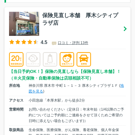
保険見直し本舗 厚木シティプ
ラザ店
4.5
口コミ・評判 13件
【当日予約OK！】保険の見直しなら【保険見直し本舗】！
（※火災保険・自動車保険は店頭相談不可）
所在地
神奈川県 厚木市 中町１－１－３ 厚木シティプラザ１Ｆ (
地
図を見る
)
アクセス
小田急線「本厚木駅」から徒歩2分
営業時間
お問い合わせください（定休日：年末年始（1/4以降のご予
約についてはご予約順にご連絡をさせて頂くためご希望の
日時に添えない場合もございます)）
取扱商品
生命保険、医療保険、がん保険、養老保険、個人年金保