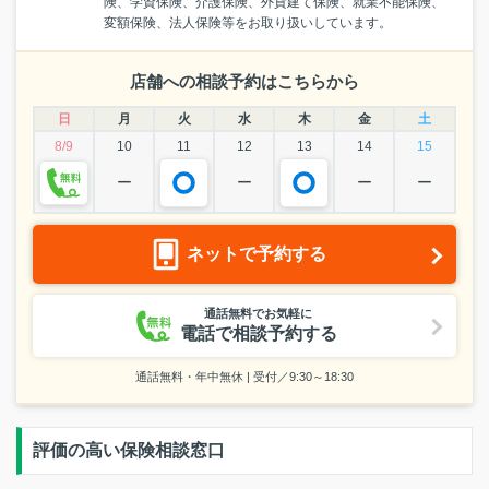
険、学資保険、介護保険、外貨建て保険、就業不能保険、
変額保険、法人保険等をお取り扱いしています。
店舗への相談予約はこちらから
日
月
火
水
木
金
土
8/9
10
11
12
13
14
15
ー
ー
ー
ー
ネットで予約する
通話無料でお気軽に
電話で相談予約する
通話無料・年中無休 | 受付／9:30～18:30
評価の高い保険相談窓口