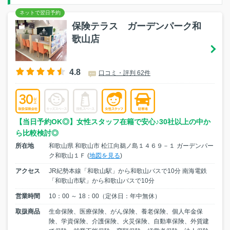
保険テラス ガーデンパーク和
歌山店
4.8
口コミ・評判 62件
【当日予約OK◎】女性スタッフ在籍で安心♪30社以上の中か
ら比較検討◎
所在地
和歌山県 和歌山市 松江向鵜ノ島１４６９－１ ガーデンパー
ク和歌山１Ｆ (
地図を見る
)
アクセス
JR紀勢本線「和歌山駅」から和歌山バスで10分 南海電鉄
「和歌山市駅」から和歌山バスで10分
営業時間
10：00 ～ 18：00（定休日：年中無休）
取扱商品
生命保険、医療保険、がん保険、養老保険、個人年金保
険、学資保険、介護保険、火災保険、自動車保険、外貨建