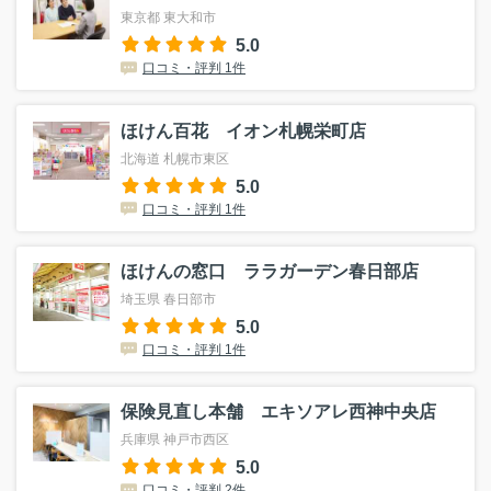
東京都 東大和市
5.0
口コミ・評判 1件
ほけん百花 イオン札幌栄町店
北海道 札幌市東区
5.0
口コミ・評判 1件
ほけんの窓口 ララガーデン春日部店
埼玉県 春日部市
5.0
口コミ・評判 1件
保険見直し本舗 エキソアレ西神中央店
兵庫県 神戸市西区
5.0
口コミ・評判 2件