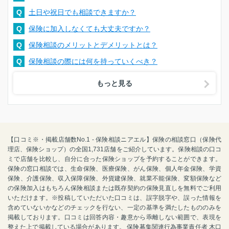
Q
土日や祝日でも相談できますか？
Q
保険に加入しなくても大丈夫ですか？
Q
保険相談のメリットとデメリットとは？
Q
保険相談の際には何を持っていくべき？
もっと見る
【口コミ※・掲載店舗数No.1 - 保険相談ニアエル】保険の相談窓口（保険代
理店、保険ショップ）の全国1,731店舗をご紹介しています。保険相談の口コ
ミで店舗を比較し、自分に合った保険ショップを予約することができます。
保険の窓口相談では、生命保険、医療保険、がん保険、個人年金保険、学資
保険、介護保険、収入保障保険、外貨建保険、就業不能保険、変額保険など
の保険加入はもちろん保険相談または既存契約の保険見直しを無料でご利用
いただけます。※投稿していただいた口コミは、誤字脱字や、誤った情報を
含めていないかなどのチェックを行ない、一定の基準を満たしたもののみを
掲載しております。口コミは回答内容・趣意から乖離しない範囲で、表現を
整えた上で掲載している場合があります。 保険募集関連行為事業責任者 木口