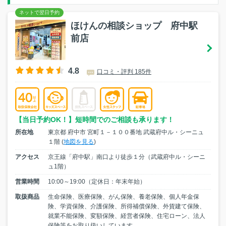
ほけんの相談ショップ 府中駅
前店
4.8
口コミ・評判 185件
【当日予約OK！】短時間でのご相談も承ります！
所在地
東京都 府中市 宮町１－１００番地 武蔵府中ル・シーニュ
１階 (
地図を見る
)
アクセス
京王線「府中駅」南口より徒歩１分（武蔵府中ル・シーニ
ュ1階）
営業時間
10:00～19:00（定休日：年末年始）
取扱商品
生命保険、医療保険、がん保険、養老保険、個人年金保
険、学資保険、介護保険、所得補償保険、外貨建て保険、
就業不能保険、変額保険、経営者保険、住宅ローン、法人
保険等をお取り扱いしています。