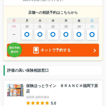
店舗への相談予約はこちらから
日
月
火
水
木
金
土
8/9
10
11
12
13
14
15
ー
ネットで予約する
評価の高い保険相談窓口
保険ほっとライン ＢＲＡＮＣＨ福岡下原
店
福岡県 福岡市東区
5.0