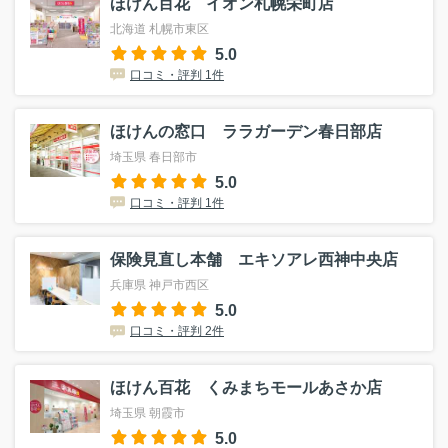
ほけん百花 イオン札幌栄町店
北海道 札幌市東区
5.0
口コミ・評判 1件
ほけんの窓口 ララガーデン春日部店
埼玉県 春日部市
5.0
口コミ・評判 1件
保険見直し本舗 エキソアレ西神中央店
兵庫県 神戸市西区
5.0
口コミ・評判 2件
ほけん百花 くみまちモールあさか店
埼玉県 朝霞市
5.0