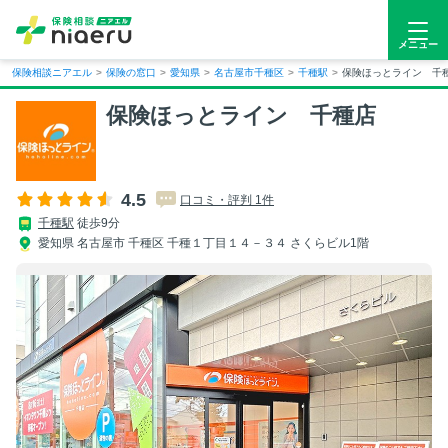
メニュー
保険相談ニアエル
>
保険の窓口
>
愛知県
>
名古屋市千種区
>
千種駅
>
保険ほっとライン 千
保険ほっとライン 千種店
4.5
口コミ・評判 1件
千種駅
徒歩9分
愛知県 名古屋市 千種区 千種１丁目１４－３４ さくらビル1階