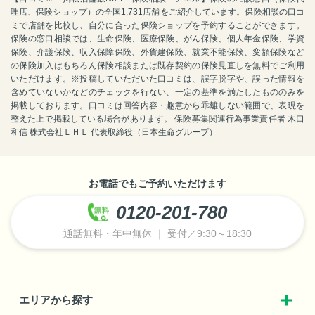
理店、保険ショップ）の全国1,731店舗をご紹介しています。保険相談の口コ
ミで店舗を比較し、自分に合った保険ショップを予約することができます。
保険の窓口相談では、生命保険、医療保険、がん保険、個人年金保険、学資
保険、介護保険、収入保障保険、外貨建保険、就業不能保険、変額保険など
の保険加入はもちろん保険相談または既存契約の保険見直しを無料でご利用
いただけます。※投稿していただいた口コミは、誤字脱字や、誤った情報を
含めていないかなどのチェックを行ない、一定の基準を満たしたもののみを
掲載しております。口コミは回答内容・趣意から乖離しない範囲で、表現を
整えた上で掲載している場合があります。 保険募集関連行為事業責任者 木口
和信 株式会社ＬＨＬ 代表取締役（日本生命グループ）
お電話でもご予約いただけます
0120-201-780
通話無料・年中無休 ｜ 受付／9:30～18:30
エリアから探す