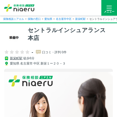
メニュー
保険相談ニアエル
>
保険の窓口
>
愛知県
>
名古屋市中区
>
新栄町駅
>
セントラルインシュア
セントラルインシュアランス
本店
-
口コミ・評判 0件
新栄町駅
徒歩6分
愛知県 名古屋市 中区 新栄１ー２０－３