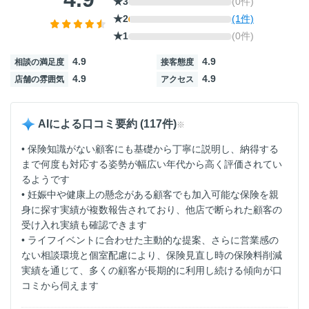
★3
(0件)
★2
(1件)
★1
(0件)
4.9
4.9
相談の満足度
接客態度
4.9
4.9
店舗の雰囲気
アクセス
AIによる口コミ要約 (117件)
※
• 保険知識がない顧客にも基礎から丁寧に説明し、納得する
まで何度も対応する姿勢が幅広い年代から高く評価されてい
るようです
• 妊娠中や健康上の懸念がある顧客でも加入可能な保険を親
身に探す実績が複数報告されており、他店で断られた顧客の
受け入れ実績も確認できます
• ライフイベントに合わせた主動的な提案、さらに営業感の
ない相談環境と個室配慮により、保険見直し時の保険料削減
実績を通じて、多くの顧客が長期的に利用し続ける傾向が口
コミから伺えます