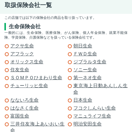
取扱保険会社一覧
この店舗では以下の保険会社の商品を取り扱っています。
生命保険会社
一般的には、生命保険、医療保険、がん保険、個人年金保険、就業不能保
険、学資保険、介護保険などを扱っている保険会社です。
アクサ生命
朝日生命
アフラック
ＦＷＤ生命
オリックス生命
ジブラルタ生命
住友生命
ソニー生命
ＳＯＭＰＯひまわり生命
第一ネオ生命
チューリッヒ生命
東京海上日動あんしん生
命
なないろ生命
日本生命
はなさく生命
フコクしんらい生命
富国生命
マニュライフ生命
三井住友海上あいおい生
明治安田生命
命