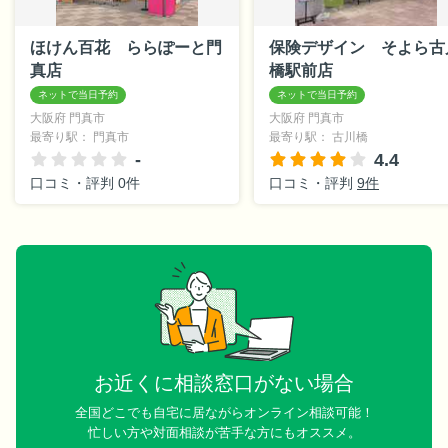
ほけん百花 ららぽーと門
保険デザイン そよら古
真店
橋駅前店
大阪府 門真市
大阪府 門真市
最寄り駅： 門真市
最寄り駅： 古川橋
-
4.4
口コミ・評判 0件
口コミ・評判
9件
お近くに相談窓口がない場合
全国どこでも自宅に居ながらオンライン相談可能！
忙しい方や対面相談が苦手な方にもオススメ。