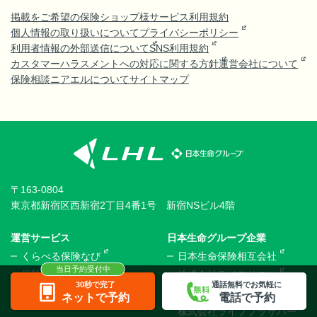
掲載をご希望の保険ショップ様
サービス利用規約
個人情報の取り扱いについて
プライバシーポリシー
利用者情報の外部送信について
SNS利用規約
カスタマーハラスメントへの対応に関する方針
運営会社について
保険相談ニアエルについて
サイトマップ
〒163-0804
東京都新宿区西新宿2丁目4番1号 新宿NSビル4階
運営サービス
日本生命グループ企業
くらべる保険なび
日本生命保険相互会社
保険ノリアル
株式会社ライフサロン
30秒で完了
通話無料でお気軽に
くらしのお金ニアエル
株式会社ほけんの110番
ネットで予約
電話で予約
株式会社ライフプラザパー