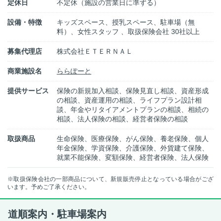
定休日
不定休（施設の営業日に準ずる）
設備・特徴
キッズスペース、授乳スペース、駐車場（無
料）、女性スタッフ 、取扱保険会社 30社以上
募集代理店
株式会社ＥＴＥＲＮＡＬ
商業施設名
ららぽーと
提供サービス
保険の新規加入相談、保険見直し相談、資産形成
の相談、資産運用の相談、ライフプラン設計相
談、年金やリタイアメントプランの相談、相続の
相談、法人保険の相談、経営者保険の相談
取扱商品
生命保険、医療保険、がん保険、養老保険、個人
年金保険、学資保険、介護保険、外貨建て保険、
就業不能保険、変額保険、経営者保険、法人保険
※取扱保険会社の一部商品について、新規販売停止となっている場合がござ
います。予めご了承ください。
道順案内・駐車場案内