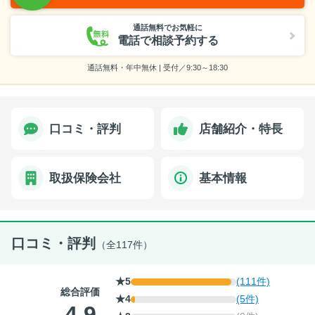
通話無料でお気軽に
電話で相談予約する
通話無料・年中無休 | 受付／9:30～18:30
口コミ・評判
店舗紹介・特長
取扱保険会社
基本情報
口コミ・評判
（全117件）
★5
(111件)
総合評価
★4
(5件)
4.9