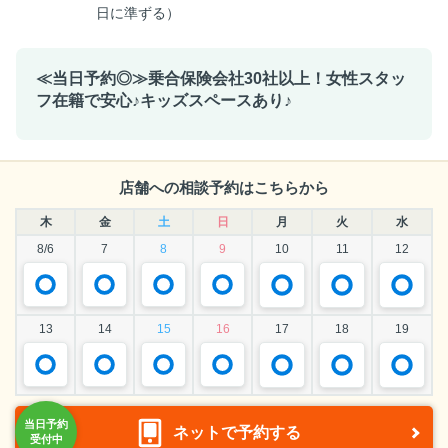
日に準ずる）
≪当日予約◎≫乗合保険会社30社以上！女性スタッ
フ在籍で安心♪キッズスペースあり♪
店舗への相談予約はこちらから
木
金
土
日
月
火
水
8/6
7
8
9
10
11
12
13
14
15
16
17
18
19
ネットで予約する