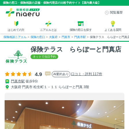
保険の窓口・保険相談の店舗・保険代理店の比較予約サイト【国内最大級】
閲覧履歴
はじめての方
ニアエルとは
保険の窓口を探す
よくある質問
保険相談ニアエル
>
保険の窓口
>
大阪府
>
門真市
>
門真市駅
>
保険テラス ららぽーと門真
保険テラス ららぽーと門真店
4.9
口コミ・評判 117件
AI要約あり
門真市駅
徒歩9分
大阪府 門真市 松生町１－１１ ららぽーと門真 3階