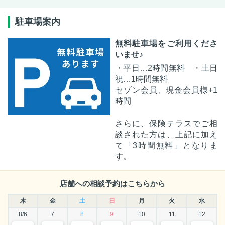
駐車場案内
無料駐車場をご利用くださ
いませ♪
・平日…2時間無料 ・土日
祝…1時間無料
セゾン会員、現金会員様+1
時間
さらに、保険テラスでご相
談された方は、上記に加え
て「3時間無料」となりま
す。
店舗への相談予約はこちらから
木
金
土
日
月
火
水
8/6
7
8
9
10
11
12