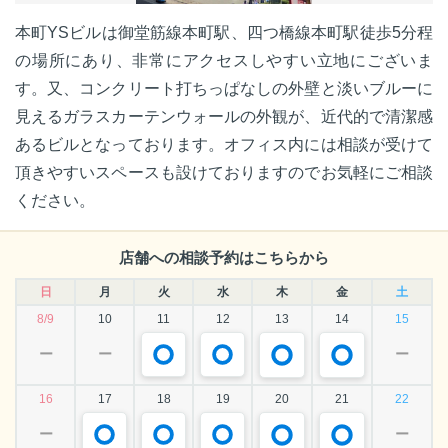
本町YSビルは御堂筋線本町駅、四つ橋線本町駅徒歩5分程
の場所にあり、非常にアクセスしやすい立地にございま
す。又、コンクリート打ちっぱなしの外壁と淡いブルーに
見えるガラスカーテンウォールの外観が、近代的で清潔感
あるビルとなっております。オフィス内には相談が受けて
頂きやすいスペースも設けておりますのでお気軽にご相談
ください。
店舗への相談予約はこちらから
日
月
火
水
木
金
土
8/9
10
11
12
13
14
15
ー
ー
ー
16
17
18
19
20
21
22
ー
ー