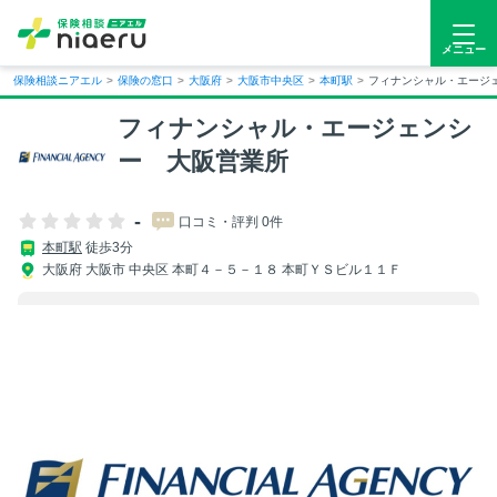
メニュー
保険相談ニアエル
>
保険の窓口
>
大阪府
>
大阪市中央区
>
本町駅
>
フィナンシャル・エージ
フィナンシャル・エージェンシ
ー 大阪営業所
-
口コミ・評判 0件
本町駅
徒歩3分
大阪府 大阪市 中央区 本町４－５－１８ 本町ＹＳビル１１Ｆ