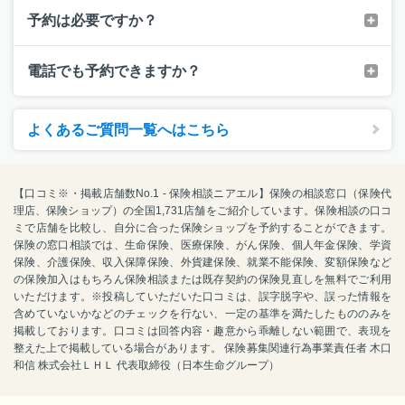
予約は必要ですか？
電話でも予約できますか？
よくあるご質問一覧へはこちら
【口コミ※・掲載店舗数No.1 - 保険相談ニアエル】保険の相談窓口（保険代
理店、保険ショップ）の全国1,731店舗をご紹介しています。保険相談の口コ
ミで店舗を比較し、自分に合った保険ショップを予約することができます。
保険の窓口相談では、生命保険、医療保険、がん保険、個人年金保険、学資
保険、介護保険、収入保障保険、外貨建保険、就業不能保険、変額保険など
の保険加入はもちろん保険相談または既存契約の保険見直しを無料でご利用
いただけます。※投稿していただいた口コミは、誤字脱字や、誤った情報を
含めていないかなどのチェックを行ない、一定の基準を満たしたもののみを
掲載しております。口コミは回答内容・趣意から乖離しない範囲で、表現を
整えた上で掲載している場合があります。 保険募集関連行為事業責任者 木口
和信 株式会社ＬＨＬ 代表取締役（日本生命グループ）