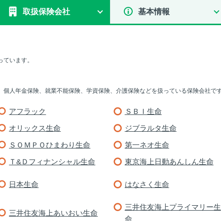
取扱保険会社
基本情報
っています。
、個人年金保険、就業不能保険、学資保険、介護保険などを扱っている保険会社で
アフラック
ＳＢＩ生命
オリックス生命
ジブラルタ生命
ＳＯＭＰＯひまわり生命
第一ネオ生命
Ｔ&Ｄフィナンシャル生命
東京海上日動あんしん生命
日本生命
はなさく生命
三井住友海上プライマリー生
三井住友海上あいおい生命
命