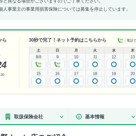
容と異なる場合がございますのでご了承ください。
個人事業主の事業用損害保険については募集を停止しています。
から
30秒で完了！ネット予約はこちらから
：電話
土
日
月
火
水
木
い
8/8
9
10
11
12
13
24
15
16
17
18
19
20
30
取扱保険会社
基本情報