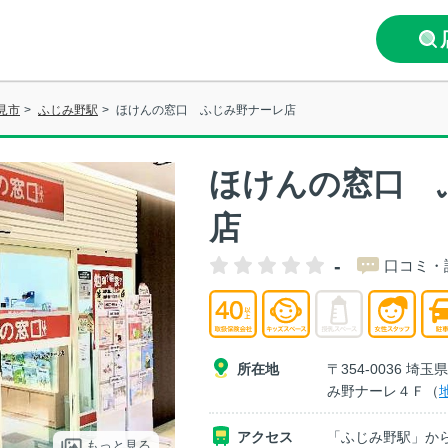
見市
>
ふじみ野駅
>
ほけんの窓口 ふじみ野ナーレ店
ほけんの窓口 
店
-
口コミ・
所在地
〒354-0036 
み野ナーレ４Ｆ（
アクセス
「ふじみ野駅」か
もっと見る