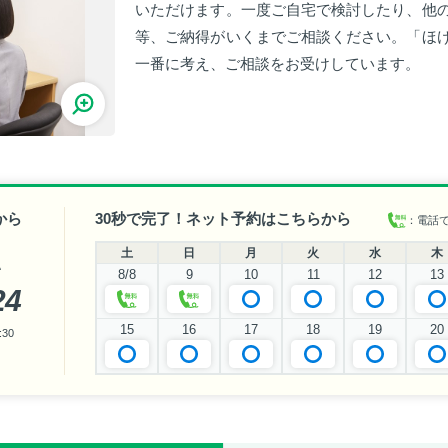
いただけます。一度ご自宅で検討したり、他
等、ご納得がいくまでご相談ください。「ほ
一番に考え、ご相談をお受けしています。
から
30秒で完了！ネット予約はこちらから
：電話
土
日
月
火
水
木
い
8/8
9
10
11
12
13
24
15
16
17
18
19
20
30