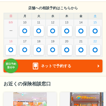
店舗への相談予約はこちらから
日
月
火
水
木
金
土
8/9
10
11
12
13
14
15
ー
16
17
18
19
20
21
22
ネットで予約する
お近くの保険相談窓口