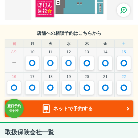
店舗への相談予約はこちらから
日
月
火
水
木
金
土
8/9
10
11
12
13
14
15
ー
16
17
18
19
20
21
22
ネットで予約する
取扱保険会社一覧