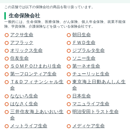
この店舗では以下の保険会社の商品を取り扱っています。
生命保険会社
一般的には、生命保険、医療保険、がん保険、個人年金保険、就業不能保
険、学資保険、介護保険などを扱っている保険会社です。
アクサ生命
朝日生命
アフラック
ＦＷＤ生命
オリックス生命
ジブラルタ生命
住友生命
ソニー生命
ＳＯＭＰＯひまわり生命
第一ネオ生命
第一フロンティア生命
チューリッヒ生命
Ｔ&Ｄフィナンシャル生
東京海上日動あんしん生
命
命
なないろ生命
日本生命
はなさく生命
マニュライフ生命
三井住友海上あいおい生
明治安田トラスト生命
命
メットライフ生命
メディケア生命