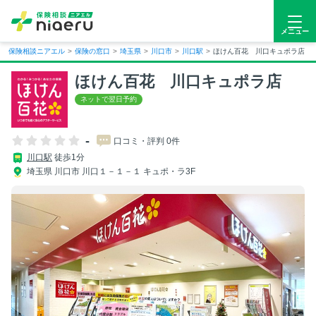
メニュー
保険相談ニアエル
>
保険の窓口
>
埼玉県
>
川口市
>
川口駅
>
ほけん百花 川口キュポラ店
ほけん百花 川口キュポラ店
-
口コミ・評判 0件
川口駅
徒歩1分
埼玉県 川口市 川口１－１－１ キュポ・ラ3F