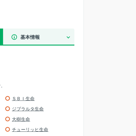
基本情報
す。
ＳＢＩ生命
ジブラルタ生命
大樹生命
チューリッヒ生命