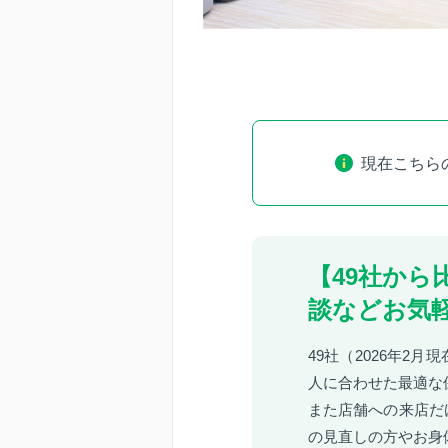
現在こちら
【49社か
談などお気
49社（2026年2
人に合わせた最適な
また店舗への来店だ
の見直しの方やお身