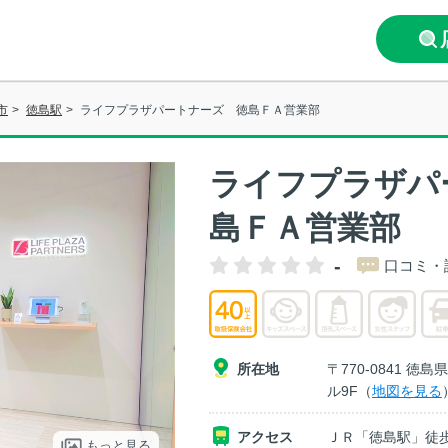
市
>
徳島駅
>
ライフプラザパートナーズ 徳島ＦＡ営業部
ライフプラザパ
島ＦＡ営業部
-
口コミ・
所在地
〒770-0841 徳
ル9F（
地図を見る
アクセス
ＪＲ「徳島駅」徒
もっと見る