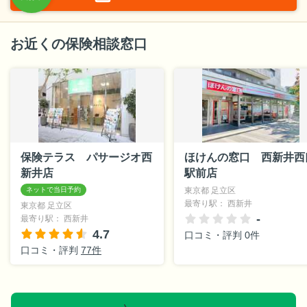
お近くの保険相談窓口
保険テラス パサージオ西
ほけんの窓口 西新井西
新井店
駅前店
東京都 足立区
最寄り駅： 西新井
東京都 足立区
-
最寄り駅： 西新井
4.7
口コミ・評判 0件
口コミ・評判
77件