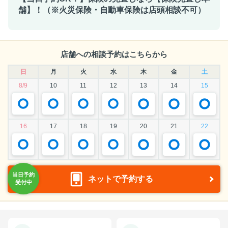
舗】！（※火災保険・自動車保険は店頭相談不可）
店舗への相談予約はこちらから
日
月
火
水
木
金
土
8/9
10
11
12
13
14
15
16
17
18
19
20
21
22
ネットで予約する