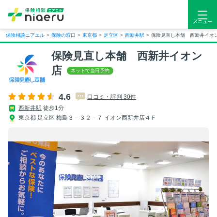
メニュー
保険相談ニアエル
>
保険の窓口
>
東京都
>
足立区
>
西新井駅
>
保険見直し本舗 西新井イオ
保険見直し本舗 西新井イオン
店
4.6
口コミ・評判 30件
西新井駅
徒歩1分
東京都 足立区 梅島３－３２－７ イオン西新井店４Ｆ