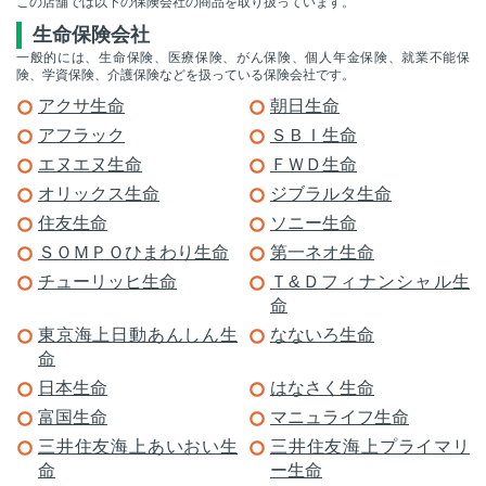
この店舗では以下の保険会社の商品を取り扱っています。
生命保険会社
一般的には、生命保険、医療保険、がん保険、個人年金保険、就業不能保
険、学資保険、介護保険などを扱っている保険会社です。
アクサ生命
朝日生命
アフラック
ＳＢＩ生命
エヌエヌ生命
ＦＷＤ生命
オリックス生命
ジブラルタ生命
住友生命
ソニー生命
ＳＯＭＰＯひまわり生命
第一ネオ生命
チューリッヒ生命
Ｔ&Ｄフィナンシャル生
命
東京海上日動あんしん生
なないろ生命
命
日本生命
はなさく生命
富国生命
マニュライフ生命
三井住友海上あいおい生
三井住友海上プライマリ
命
ー生命