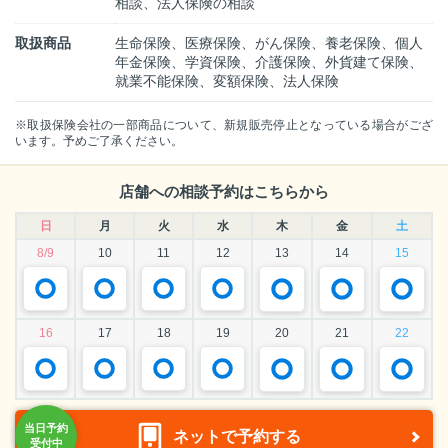
相談、法人保険の相談
取扱商品
生命保険、医療保険、がん保険、養老保険、個人
年金保険、学資保険、介護保険、外貨建て保険、
就業不能保険、変額保険、法人保険
※取扱保険会社の一部商品について、新規販売停止となっている場合がござ
います。予めご了承ください。
店舗への相談予約はこちらから
日
月
火
水
木
金
土
8/9
10
11
12
13
14
15
16
17
18
19
20
21
22
ネットで予約する