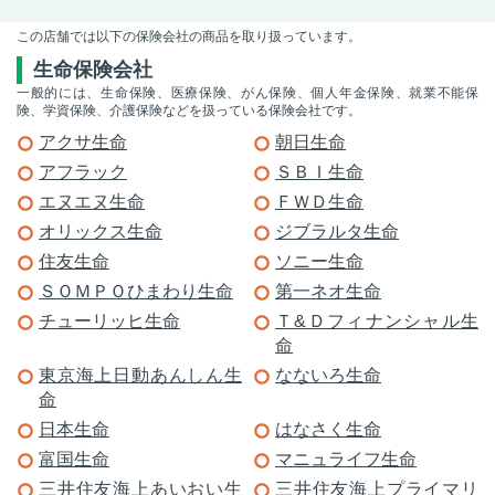
この店舗では以下の保険会社の商品を取り扱っています。
生命保険会社
一般的には、生命保険、医療保険、がん保険、個人年金保険、就業不能保
険、学資保険、介護保険などを扱っている保険会社です。
アクサ生命
朝日生命
アフラック
ＳＢＩ生命
エヌエヌ生命
ＦＷＤ生命
オリックス生命
ジブラルタ生命
住友生命
ソニー生命
ＳＯＭＰＯひまわり生命
第一ネオ生命
チューリッヒ生命
Ｔ&Ｄフィナンシャル生
命
東京海上日動あんしん生
なないろ生命
命
日本生命
はなさく生命
富国生命
マニュライフ生命
三井住友海上あいおい生
三井住友海上プライマリ