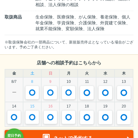
相談、法人保険の相談
取扱商品
生命保険、医療保険、がん保険、養老保険、個人
年金保険、学資保険、介護保険、外貨建て保険、
就業不能保険、変額保険、法人保険
※取扱保険会社の一部商品について、新規販売停止となっている場合がござ
います。予めご了承ください。
店舗への相談予約はこちらから
金
土
日
月
火
水
木
8/7
8
9
10
11
12
13
ー
14
15
16
17
18
19
20