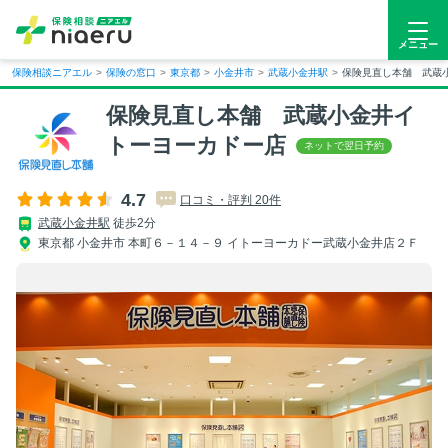
メニュー
保険相談ニアエル
>
保険の窓口
>
東京都
>
小金井市
>
武蔵小金井駅
>
保険見直し本舗 武蔵
保険見直し本舗 武蔵小金井イ
トーヨーカドー店
4.7
口コミ・評判 20件
武蔵小金井駅
徒歩2分
東京都 小金井市 本町６－１４－９ イトーヨーカドー武蔵小金井店２Ｆ