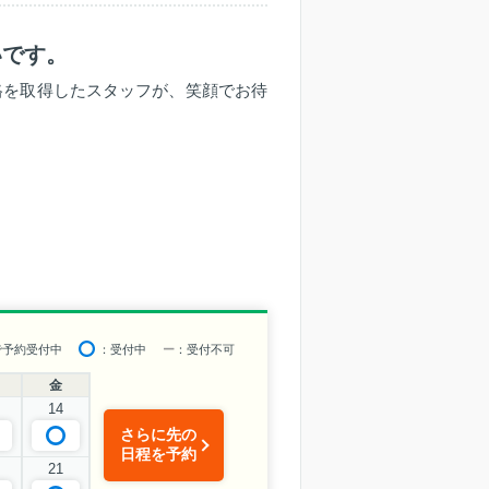
いです。
資格を取得したスタッフが、笑顔でお待
で予約受付中
：受付中
ー
：受付不可
金
14
さらに先の
日程を予約
21