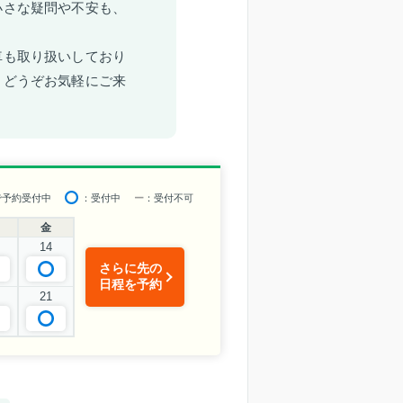
小さな疑問や不安も、
車も取り扱いしており
。どうぞお気軽にご来
で予約受付中
：受付中
ー
：受付不可
金
14
さらに先の
日程を予約
21