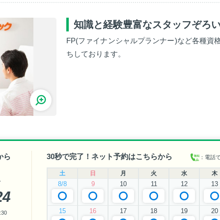
知識と経験豊富なスタッフぞろ
FP(ファイナンシャルプランナー)など各種
ちしております。
から
30秒で完了！ネット予約はこちらから
：電話
土
日
月
火
水
木
い
8/8
9
10
11
12
13
24
15
16
17
18
19
20
30