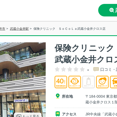
井市
>
武蔵小金井駅
>
保険クリニック ＳｏＣｏＬａ武蔵小金井クロス店
保険クリニック
武蔵小金井クロ
-
口コミ・
所在地
〒184-0004 東
蔵小金井クロス１
アクセス
JR中央線「武蔵小
もっと見る