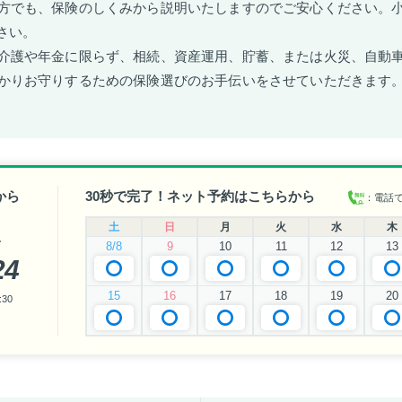
方でも、保険のしくみから説明いたしますのでご安心ください。
さい。
介護や年金に限らず、相続、資産運用、貯蓄、または火災、自動
かりお守りするための保険選びのお手伝いをさせていただきます
から
30秒で完了！ネット予約はこちらから
：電話
土
日
月
火
水
木
い
8/8
9
10
11
12
13
24
15
16
17
18
19
20
30