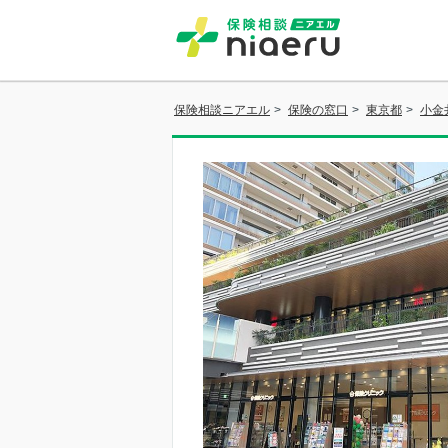
保険相談ニアエル
>
保険の窓口
>
東京都
>
小金