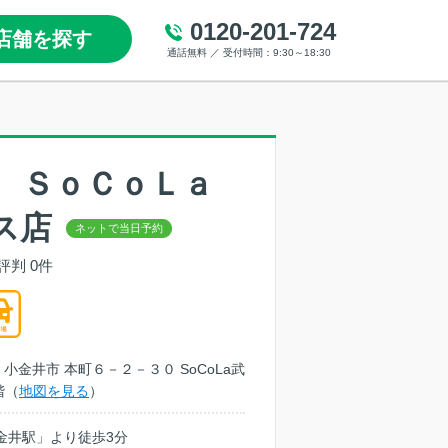
0120-201-724
店舗を探す
通話無料 ／ 受付時間：9:30～18:30
 ＳｏＣｏＬａ
ス店
評判 0件
京都 小金井市 本町６－２－３０ SoCoLa武
階（
地図を見る
）
金井駅」より徒歩3分