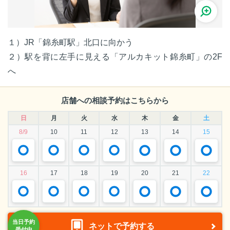
１）JR「錦糸町駅」北口に向かう
２）駅を背に左手に見える「アルカキット錦糸町」の2F
へ
店舗への相談予約はこちらから
日
月
火
水
木
金
土
8/9
10
11
12
13
14
15
16
17
18
19
20
21
22
ネットで予約する