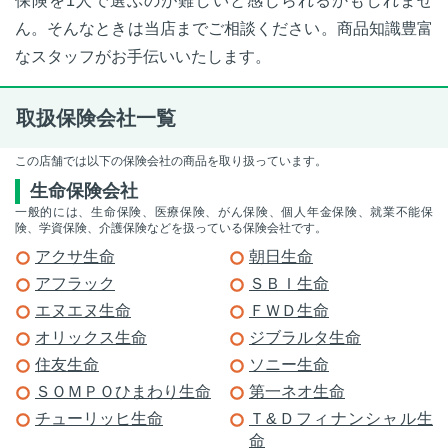
保険を1人で選ぶのが難しいと感じられるかもしれませ
ん。そんなときは当店までご相談ください。商品知識豊富
なスタッフがお手伝いいたします。
取扱保険会社一覧
この店舗では以下の保険会社の商品を取り扱っています。
生命保険会社
一般的には、生命保険、医療保険、がん保険、個人年金保険、就業不能保
険、学資保険、介護保険などを扱っている保険会社です。
アクサ生命
朝日生命
アフラック
ＳＢＩ生命
エヌエヌ生命
ＦＷＤ生命
オリックス生命
ジブラルタ生命
住友生命
ソニー生命
ＳＯＭＰＯひまわり生命
第一ネオ生命
チューリッヒ生命
Ｔ&Ｄフィナンシャル生
命