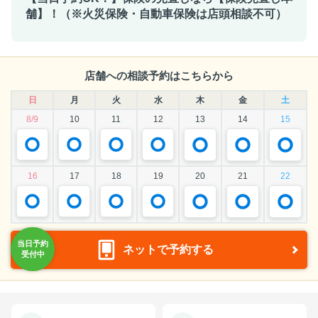
舗】！（※火災保険・自動車保険は店頭相談不可）
店舗への相談予約はこちらから
日
月
火
水
木
金
土
8/9
10
11
12
13
14
15
16
17
18
19
20
21
22
ネットで予約する