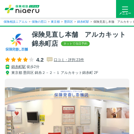
メニュー
保険相談ニアエル
>
保険の窓口
>
東京都
>
墨田区
>
錦糸町駅
>
保険見直し本舗 アルカキッ
保険見直し本舗 アルカキット
錦糸町店
4.2
口コミ・評判 23件
錦糸町駅
徒歩2分
東京都 墨田区 錦糸２－２－１ アルカキット錦糸町 2F