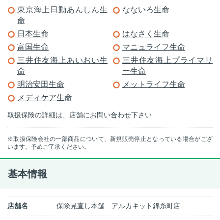
東京海上日動あんしん生
なないろ生命
命
日本生命
はなさく生命
富国生命
マニュライフ生命
三井住友海上あいおい生
三井住友海上プライマリ
命
ー生命
明治安田生命
メットライフ生命
メディケア生命
取扱保険の詳細は、店舗にお問い合わせ下さい
※取扱保険会社の一部商品について、新規販売停止となっている場合がござ
います。予めご了承ください。
基本情報
店舗名
保険見直し本舗 アルカキット錦糸町店