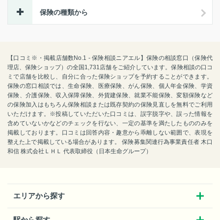
保険の種類から
【口コミ※・掲載店舗数No.1 - 保険相談ニアエル】保険の相談窓口（保険代
理店、保険ショップ）の全国1,731店舗をご紹介しています。保険相談の口コ
ミで店舗を比較し、自分に合った保険ショップを予約することができます。
保険の窓口相談では、生命保険、医療保険、がん保険、個人年金保険、学資
保険、介護保険、収入保障保険、外貨建保険、就業不能保険、変額保険など
の保険加入はもちろん保険相談または既存契約の保険見直しを無料でご利用
いただけます。※投稿していただいた口コミは、誤字脱字や、誤った情報を
含めていないかなどのチェックを行ない、一定の基準を満たしたもののみを
掲載しております。口コミは回答内容・趣意から乖離しない範囲で、表現を
整えた上で掲載している場合があります。 保険募集関連行為事業責任者 木口
和信 株式会社ＬＨＬ 代表取締役（日本生命グループ）
エリアから探す
駅から探す