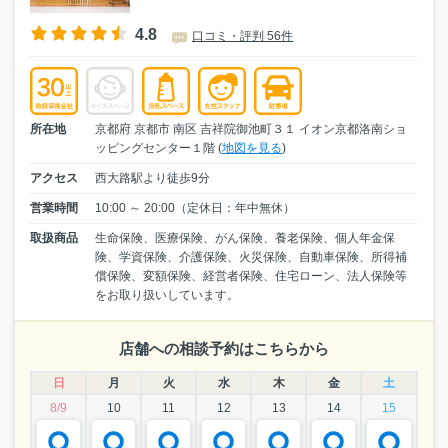
4.8
口コミ・評判 56件
所在地
京都府 京都市 南区 吉祥院御池町３１ イオン京都洛南ショ
ッピングセンター１階 (
地図を見る
)
アクセス
西大路駅より徒歩9分
営業時間
10:00 ～ 20:00（定休日：年中無休）
取扱商品
生命保険、医療保険、がん保険、養老保険、個人年金保
険、学資保険、介護保険、火災保険、自動車保険、所得補
償保険、変額保険、経営者保険、住宅ローン、法人保険等
をお取り扱いしています。
店舗への相談予約はこちらから
日
月
火
水
木
金
土
8/9
10
11
12
13
14
15