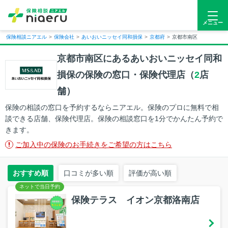
メニュー
保険相談ニアエル
>
保険会社
>
あいおいニッセイ同和損保
>
京都府
>
京都市南区
京都市南区にあるあいおいニッセイ同和
損保の保険の窓口・保険代理店（
2
店
舗）
保険の相談の窓口を予約するならニアエル。保険のプロに無料で相
談できる店舗、保険代理店。保険の相談窓口を1分でかんたん予約で
きます。
ご加入中の保険のお手続きをご希望の方はこちら
おすすめ順
口コミが多い順
評価が高い順
保険テラス イオン京都洛南店