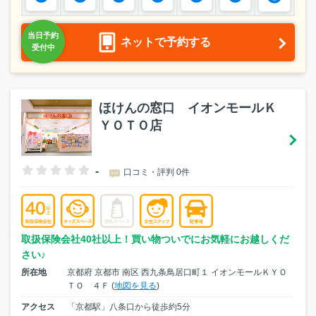
ネットで予約する
ほけんの窓口 イオンモールＫ
ＹＯＴＯ店
-
口コミ・評判 0件
取扱保険会社40社以上！買い物ついでにお気軽にお越しくだ
さい♪
所在地
京都府 京都市 南区 西九条鳥居口町１ イオンモールＫＹＯ
ＴＯ ４Ｆ (
地図を見る
)
アクセス
「京都駅」八条口から徒歩約5分