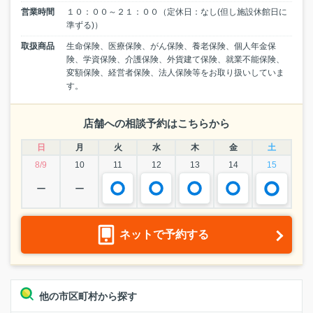
営業時間
１０：００～２１：００（定休日：なし(但し施設休館日に
準ずる)）
取扱商品
生命保険、医療保険、がん保険、養老保険、個人年金保
険、学資保険、介護保険、外貨建て保険、就業不能保険、
変額保険、経営者保険、法人保険等をお取り扱いしていま
す。
店舗への相談予約はこちらから
日
月
火
水
木
金
土
8/9
10
11
12
13
14
15
ー
ー
ネットで予約する
他の市区町村から探す