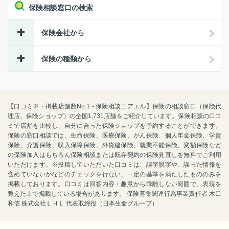
保険相談窓口の検索
保険会社から
保険の種類から
【口コミ※・掲載店舗数No.1 - 保険相談ニアエル】保険の相談窓口（保険代
理店、保険ショップ）の全国1,731店舗をご紹介しています。保険相談の口コ
ミで店舗を比較し、自分に合った保険ショップを予約することができます。
保険の窓口相談では、生命保険、医療保険、がん保険、個人年金保険、学資
保険、介護保険、収入保障保険、外貨建保険、就業不能保険、変額保険など
の保険加入はもちろん保険相談または既存契約の保険見直しを無料でご利用
いただけます。※投稿していただいた口コミは、誤字脱字や、誤った情報を
含めていないかなどのチェックを行ない、一定の基準を満たしたもののみを
掲載しております。口コミは回答内容・趣意から乖離しない範囲で、表現を
整えた上で掲載している場合があります。 保険募集関連行為事業責任者 木口
和信 株式会社ＬＨＬ 代表取締役（日本生命グループ）