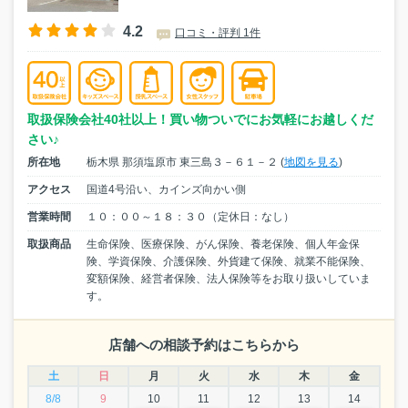
4.2
口コミ・評判 1件
取扱保険会社40社以上！買い物ついでにお気軽にお越しくだ
さい♪
所在地
栃木県 那須塩原市 東三島３－６１－２ (
地図を見る
)
アクセス
国道4号沿い、カインズ向かい側
営業時間
１０：００～１８：３０（定休日：なし）
取扱商品
生命保険、医療保険、がん保険、養老保険、個人年金保
険、学資保険、介護保険、外貨建て保険、就業不能保険、
変額保険、経営者保険、法人保険等をお取り扱いしていま
す。
店舗への相談予約はこちらから
土
日
月
火
水
木
金
8/8
9
10
11
12
13
14