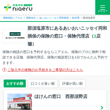
メニュー
保険相談ニアエル
>
保険会社
>
あいおいニッセイ同和損保
>
栃木県
>
那須塩原市
那須塩原市にあるあいおいニッセイ同和
損保の保険の窓口・保険代理店（
1
店
舗）
保険の相談の窓口を予約するならニアエル。保険のプロに無料で相
談できる店舗、保険代理店。保険の相談窓口を1分でかんたん予約で
きます。
ご加入中の保険のお手続きをご希望の方はこちら
おすすめ順
口コミが多い順
評価が高い順
ほけんの窓口 西那須野店