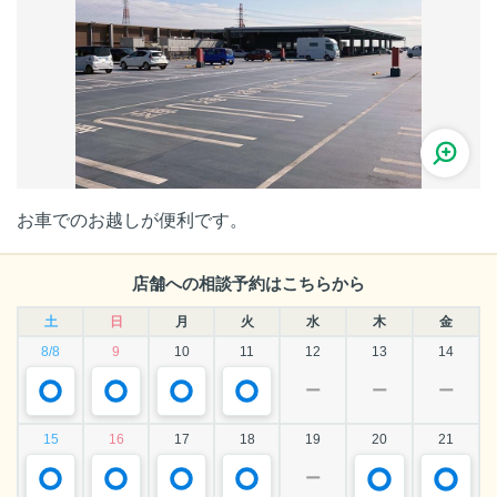
お車でのお越しが便利です。
店舗への相談予約はこちらから
土
日
月
火
水
木
金
8/8
9
10
11
12
13
14
ー
ー
ー
15
16
17
18
19
20
21
ー