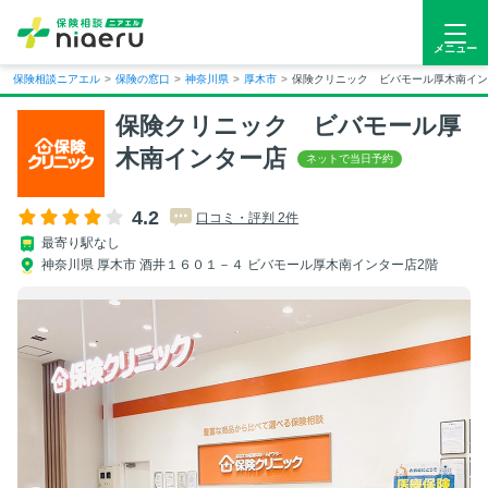
メニュー
保険相談ニアエル
>
保険の窓口
>
神奈川県
>
厚木市
>
保険クリニック ビバモール厚木南イン
保険クリニック ビバモール厚
木南インター店
4.2
口コミ・評判 2件
最寄り駅なし
神奈川県 厚木市 酒井１６０１－４ ビバモール厚木南インター店2階