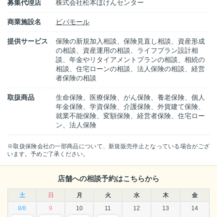
募集代理店
株式会社松本ほけんセンター
商業施設名
ビバモール
提供サービス
保険の新規加入相談、保険見直し相談、資産形成
の相談、資産運用の相談、ライフプラン設計相
談、年金やリタイアメントプランの相談、相続の
相談、住宅ローンの相談、法人保険の相談、経営
者保険の相談
取扱商品
生命保険、医療保険、がん保険、養老保険、個人
年金保険、学資保険、介護保険、外貨建て保険、
就業不能保険、変額保険、経営者保険、住宅ロー
ン、法人保険
※取扱保険会社の一部商品について、新規販売停止となっている場合がござ
います。予めご了承ください。
店舗への相談予約はこちらから
土
日
月
火
水
木
金
8/8
9
10
11
12
13
14