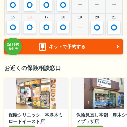
ー
ー
ー
15
16
17
18
19
20
21
ー
ネットで予約する
お近くの保険相談窓口
保険クリニック 本厚木ミ
保険見直し本舗 厚木シ
ロードイースト店
ィプラザ店