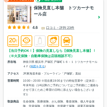
保険見直し本舗 トツカーナモ
ール店
4.6
口コミ・評判 23件
【当日予約OK！】保険の見直しなら【保険見直し本舗】！
（※火災保険・自動車保険は店頭相談不可）
所在地
神奈川県 横浜市 戸塚区 戸塚町１６－１ トツカーナモール
４Ｆ (
地図を見る
)
アクセス
JR東海道本線・ブルーライン「戸塚駅」直結
営業時間
10:00～20:00 ※現在夜19:00までの時短営業中（定休日：
年末年始（1/4以降のご予約についてはご予約順にご連絡を
させて頂くためご希望の日時に添えない場合もございま
す)）
取扱商品
生命保険、医療保険、がん保険、養老保険、個人年金保
険、学資保険、介護保険、外貨建て保険、就業不能保険、