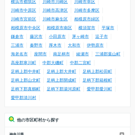
横浜市都筑区
川崎市川崎区
川崎市幸区
川崎市中原区
川崎市高津区
川崎市多摩区
川崎市宮前区
川崎市麻生区
相模原市緑区
相模原市中央区
相模原市南区
横須賀市
平塚市
鎌倉市
藤沢市
小田原市
茅ヶ崎市
逗子市
三浦市
秦野市
厚木市
大和市
伊勢原市
海老名市
座間市
南足柄市
綾瀬市
三浦郡葉山町
高座郡寒川町
中郡大磯町
中郡二宮町
足柄上郡中井町
足柄上郡大井町
足柄上郡松田町
足柄上郡山北町
足柄上郡開成町
足柄下郡箱根町
足柄下郡真鶴町
足柄下郡湯河原町
愛甲郡愛川町
愛甲郡清川村
他の市区町村から探す
神奈川県