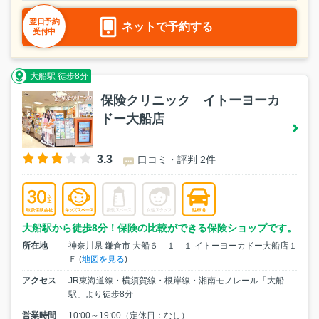
翌日予約
ネットで予約する
受付中
大船駅 徒歩8分
保険クリニック イトーヨーカ
ドー大船店
3.3
口コミ・評判 2件
大船駅から徒歩8分！保険の比較ができる保険ショップです。
所在地
神奈川県 鎌倉市 大船６－１－１ イトーヨーカドー大船店１
Ｆ (
地図を見る
)
アクセス
JR東海道線・横須賀線・根岸線・湘南モノレール「大船
駅」より徒歩8分
営業時間
10:00～19:00（定休日：なし）