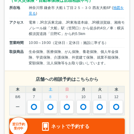
（※火災保険・自動車保険は店頭相談不可）
所在地
神奈川県 鎌倉市 大船１丁目２５－３０ 西友大船6F (
地図を
見る
)
アクセス
電車：JR京浜東北線、JR東海道本線、JR横須賀線、湘南モ
ノレール線「大船」駅（笠間口）から徒歩約4分／車：横浜
横須賀道路「日野IC」から約5.5km
営業時間
10:00～19:00（定休日：定休日：施設に準ずる）
取扱商品
生命保険、医療保険、がん保険、養老保険、個人年金保
険、学資保険、介護保険、外貨建て保険、就業不能保険、
変額保険、法人保険等をお取り扱いしています。
店舗への相談予約はこちらから
木
金
土
日
月
火
水
8/6
7
8
9
10
11
12
ー
翌日予約
ネットで予約する
受付中