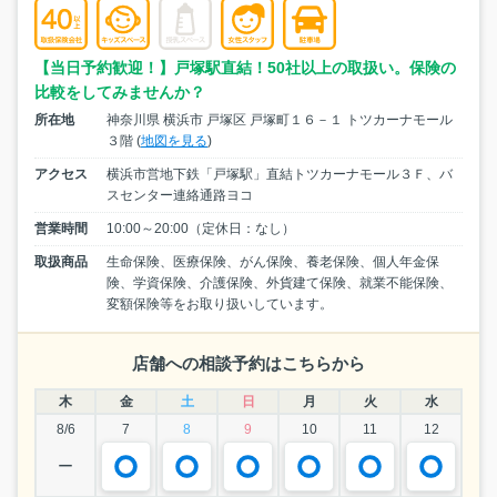
【当日予約歓迎！】戸塚駅直結！50社以上の取扱い。保険の
比較をしてみませんか？
所在地
神奈川県 横浜市 戸塚区 戸塚町１６－１ トツカーナモール
３階 (
地図を見る
)
アクセス
横浜市営地下鉄「戸塚駅」直結トツカーナモール３Ｆ、バ
スセンター連絡通路ヨコ
営業時間
10:00～20:00（定休日：なし）
取扱商品
生命保険、医療保険、がん保険、養老保険、個人年金保
険、学資保険、介護保険、外貨建て保険、就業不能保険、
変額保険等をお取り扱いしています。
店舗への相談予約はこちらから
木
金
土
日
月
火
水
8/6
7
8
9
10
11
12
ー