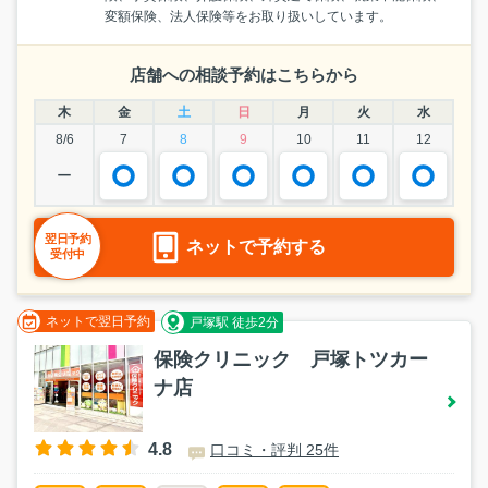
変額保険、法人保険等をお取り扱いしています。
店舗への相談予約はこちらから
木
金
土
日
月
火
水
8/6
7
8
9
10
11
12
ー
翌日予約
ネットで予約する
受付中
ネットで翌日予約
戸塚駅 徒歩2分
保険クリニック 戸塚トツカー
ナ店
4.8
口コミ・評判 25件