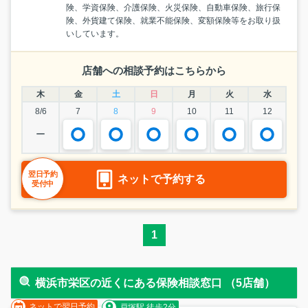
険、学資保険、介護保険、火災保険、自動車保険、旅行保
険、外貨建て保険、就業不能保険、変額保険等をお取り扱
いしています。
店舗への相談予約はこちらから
木
金
土
日
月
火
水
8/6
7
8
9
10
11
12
ー
翌日予約
ネットで予約する
受付中
1
横浜市栄区の近くにある保険相談窓口 （5店舗）
ネットで翌日予約
戸塚駅 徒歩2分