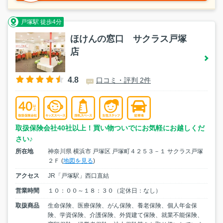
戸塚駅 徒歩4分
ほけんの窓口 サクラス戸塚
店
4.8
口コミ・評判 2件
取扱保険会社40社以上！買い物ついでにお気軽にお越しくだ
さい♪
所在地
神奈川県 横浜市 戸塚区 戸塚町４２５３－１ サクラス戸塚
２Ｆ (
地図を見る
)
アクセス
JR「戸塚駅」西口直結
営業時間
１０：００～１８：３０（定休日：なし）
取扱商品
生命保険、医療保険、がん保険、養老保険、個人年金保
険、学資保険、介護保険、外貨建て保険、就業不能保険、