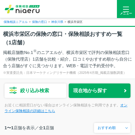
メニュー
保険相談ニアエル
>
保険の窓口
>
神奈川県
>
横浜市栄区
横浜市栄区
の保険の窓口・保険相談おすすめ一覧
（
1
店舗）
※
掲載店舗数No.1
のニアエルが、横浜市栄区で評判の保険相談窓口
（保険代理店）1店舗を比較・紹介。口コミやおすすめ順から自分に
合う店舗がすぐに見つかります。WEB・電話で予約受付中。
※実査委託先：日本マーケティングリサーチ機構（2025年4月期_掲載店舗数調査）
絞り込み検索
現在地から探す
お近くに相談窓口がない場合はオンライン保険相談をご利用できます。
オン
ライン保険相談の詳細はこちら
1〜1
店舗を表示／
全
1
店舗