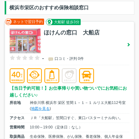
横浜市栄区のおすすめ保険相談窓口
ネットで翌日予約
大船駅 徒歩3分
ほけんの窓口 大船店
-
口コミ・評判 0件
【当日予約可能！】お仕事帰りや買い物ついでにお気軽にお
越しください♪
所在地
神奈川県 横浜市 栄区 笠間１－１－１ ルリエ大船112号室
(
地図を見る
)
アクセス
ＪＲ「大船駅」笠間口すぐ、東口バスターミナル向い。
営業時間
10:00～19:00（定休日：なし）
取扱商品
生命保険、医療保険、がん保険、養老保険、個人年金保