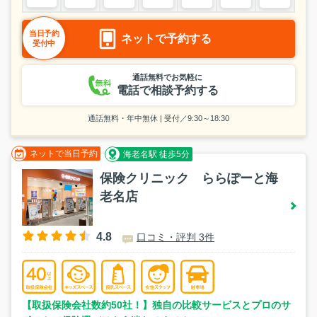
当日予約
ネットで予約する
受付中
通話無料でお気軽に
電話で相談予約する
通話無料・年中無休 | 受付／9:30～18:30
ネットで当日予約
海老名駅 徒歩5分
保険クリニック ららぽーと海
老名店
4.8
口コミ・評判 3件
【取扱保険会社数約50社！】独自の比較サービスとプロのサ