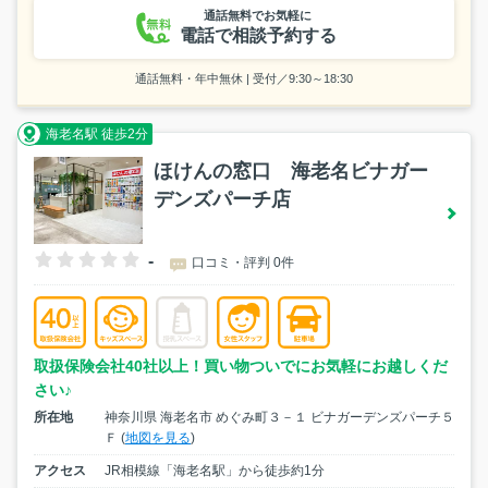
通話無料でお気軽に
電話で相談予約する
通話無料・年中無休 | 受付／9:30～18:30
海老名駅 徒歩2分
ほけんの窓口 海老名ビナガー
デンズパーチ店
-
口コミ・評判 0件
取扱保険会社40社以上！買い物ついでにお気軽にお越しくだ
さい♪
所在地
神奈川県 海老名市 めぐみ町３－１ ビナガーデンズパーチ５
Ｆ (
地図を見る
)
アクセス
JR相模線「海老名駅」から徒歩約1分