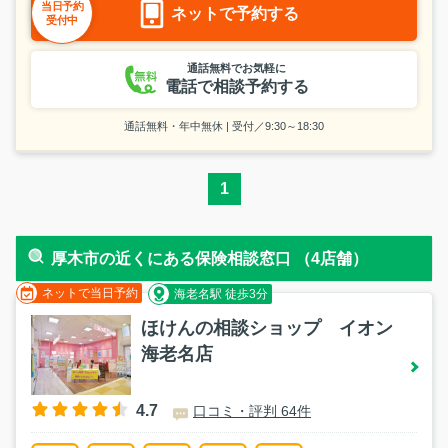
当日予約
ネットで予約する
受付中
通話無料でお気軽に
電話で相談予約する
通話無料・年中無休 | 受付／9:30～18:30
1
厚木市の近くにある保険相談窓口 （4店舗）
ネットで当日予約
海老名駅 徒歩3分
ほけんの相談ショップ イオン
海老名店
4.7
口コミ・評判 64件