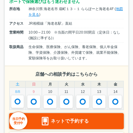
ポートで保険選びはもう迷わせません
所在地
神奈川県 海老名市 扇町１３－１ ららぽーと海老名4F (
地図
を見る
)
アクセス
JR相模線「海老名駅」直結
営業時間
10:00～21:00 ※当面の間平日20:00閉店（定休日：なし
(施設に準ずる)）
取扱商品
生命保険、医療保険、がん保険、養老保険、個人年金保
険、学資保険、介護保険、外貨建て保険、就業不能保険、
変額保険等をお取り扱いしています。
店舗への相談予約はこちらから
土
日
月
火
水
木
金
8/8
9
10
11
12
13
14
当日予約
ネットで予約する
受付中