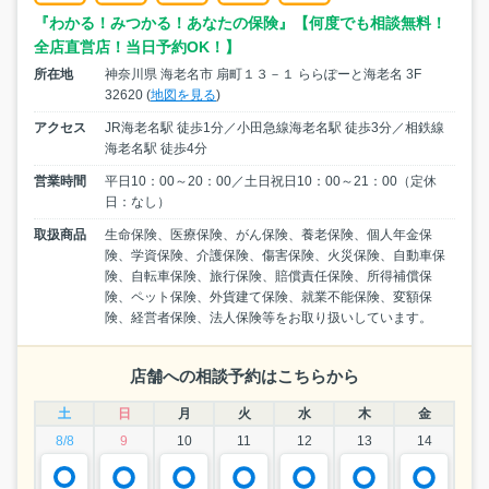
『わかる！みつかる！あなたの保険』【何度でも相談無料！
全店直営店！当日予約OK！】
所在地
神奈川県 海老名市 扇町１３－１ ららぽーと海老名 3F
32620 (
地図を見る
)
アクセス
JR海老名駅 徒歩1分／小田急線海老名駅 徒歩3分／相鉄線
海老名駅 徒歩4分
営業時間
平日10：00～20：00／土日祝日10：00～21：00（定休
日：なし）
取扱商品
生命保険、医療保険、がん保険、養老保険、個人年金保
険、学資保険、介護保険、傷害保険、火災保険、自動車保
険、自転車保険、旅行保険、賠償責任保険、所得補償保
険、ペット保険、外貨建て保険、就業不能保険、変額保
険、経営者保険、法人保険等をお取り扱いしています。
店舗への相談予約はこちらから
土
日
月
火
水
木
金
8/8
9
10
11
12
13
14