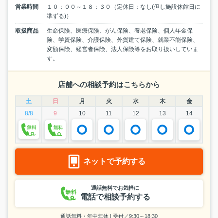
営業時間
１０：００～１８：３０（定休日：なし(但し施設休館日に
準ずる)）
取扱商品
生命保険、医療保険、がん保険、養老保険、個人年金保
険、学資保険、介護保険、外貨建て保険、就業不能保険、
変額保険、経営者保険、法人保険等をお取り扱いしていま
す。
店舗への相談予約はこちらから
土
日
月
火
水
木
金
8/8
9
10
11
12
13
14
ネットで予約する
通話無料でお気軽に
電話で相談予約する
通話無料・年中無休 | 受付／9:30～18:30