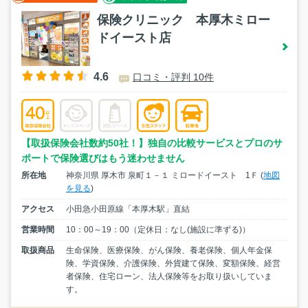
保険クリニック 本厚木ミロー
ドイースト店
4.6
口コミ・評判 10件
【取扱保険会社数約50社！】独自の比較サービスとプロのサ
ポートで保険選びはもう迷わせません
所在地
神奈川県 厚木市 泉町１－１ ミロードイースト 1Ｆ (
地図
を見る
)
アクセス
小田急小田原線「本厚木駅」直結
営業時間
10：00～19：00（定休日：なし(施設に準ずる)）
取扱商品
生命保険、医療保険、がん保険、養老保険、個人年金保
険、学資保険、介護保険、外貨建て保険、変額保険、経営
者保険、住宅ローン、法人保険等をお取り扱いしていま
す。