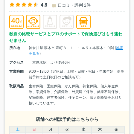
4.8
口コミ・評判 2件
独自の比較サービスとプロのサポートで保険選びはもう迷わ
せません
所在地
神奈川県 厚木市 寿町３－１－１ ルリエ本厚木１０階 (
地図
を見る
)
アクセス
「本厚木駅」より徒歩6分
営業時間
9:00～18:00（定休日：土曜・日曜・祝日・年末年始 ※事
前予約で土日祝日のご相談も可）
取扱商品
生命保険、医療保険、がん保険、養老保険、個人年金保
険、学資保険、介護保険、外貨建て保険、就業不能保険、
変額保険、経営者保険、住宅ローン、法人保険等をお取り
扱いしています。
店舗への相談予約はこちらから
土
日
月
火
水
木
金