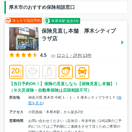
厚木市のおすすめ保険相談窓口
ネットで当日予約
本厚木駅 徒歩3分
保険見直し本舗 厚木シティプ
ラザ店
4.5
口コミ・評判 13件
【当日予約OK！】保険の見直しなら【保険見直し本舗】！
（※火災保険・自動車保険は店頭相談不可）
所在地
神奈川県 厚木市 中町１－１－３ 厚木シティプラザ１Ｆ (
地
図を見る
)
アクセス
小田急線「本厚木駅」から徒歩2分
営業時間
お問い合わせください（定休日：年末年始（1/4以降のご予
約についてはご予約順にご連絡をさせて頂くためご希望の
日時に添えない場合もございます)）