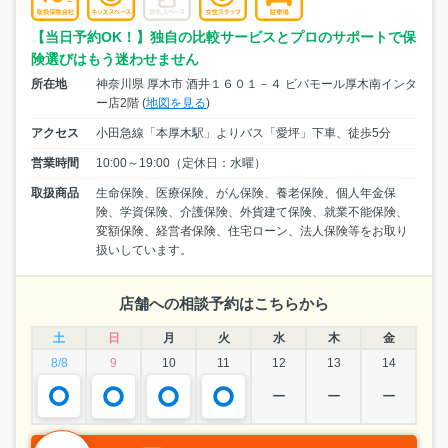
【当日予約OK！】独自の比較サービスとプロのサポートで保
険選びはもう迷わせません
所在地
神奈川県 厚木市 酒井１６０１－４ ビバモール厚木南インタ
ー店2階 (
地図を見る
)
アクセス
小田急線「本厚木駅」よりバス「愛坪」下車、徒歩5分
営業時間
10:00～19:00（定休日：水曜）
取扱商品
生命保険、医療保険、がん保険、養老保険、個人年金保
険、学資保険、介護保険、外貨建て保険、就業不能保険、
変額保険、経営者保険、住宅ローン、法人保険等をお取り
扱いしています。
店舗への相談予約はこちらから
土
日
月
火
水
木
金
8/8
9
10
11
12
13
14
ー
ー
ー