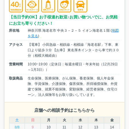
【当日予約OK】お子様連れ歓迎♪お買い物ついでに、お気軽
にお立ち寄りください！
所在地
神奈川県 海老名市 中央３－２－５ イオン海老名１階 (
地図
を見る
)
アクセス
【電車】 小田急線・相鉄線・相模線「海老名駅」下車、東
口より徒歩３分 【お車】 東名厚木インタ－から車で約３０
分（相模大橋経由）
営業時間
10:00~19:00（定休日：毎週水曜日・年末年始（12月29日
～1月3日））
取扱商品
生命保険、医療保険、がん保険、養老保険、個人年金保
険、学資保険、介護保険、傷害保険、所得補償保険、外貨
建て保険、就業不能保険、変額保険、経営者保険、住宅ロ
ーン、法人保険等をお取り扱いしています。
店舗への相談予約はこちらから
土
日
月
火
水
木
金
8/8
9
10
11
12
13
14