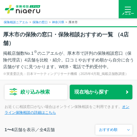
メニュー
保険相談ニアエル
>
保険の窓口
>
神奈川県
>
厚木市
厚木市
の保険の窓口・保険相談おすすめ一覧 （
4
店
舗）
※
掲載店舗数No.1
のニアエルが、厚木市で評判の保険相談窓口（保
険代理店）4店舗を比較・紹介。口コミやおすすめ順から自分に合う
店舗がすぐに見つかります。WEB・電話で予約受付中。
※実査委託先：日本マーケティングリサーチ機構（2025年4月期_掲載店舗数調査）
絞り込み検索
現在地から探す
お近くに相談窓口がない場合はオンライン保険相談をご利用できます。
オン
ライン保険相談の詳細はこちら
1〜4
店舗を表示／
全
4
店舗