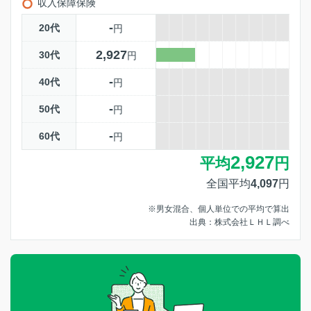
収入保障保険
-
20代
円
2,927
30代
円
-
40代
円
-
50代
円
-
60代
円
2,927
平均
円
全国平均
4,097
円
※男女混合、個人単位での平均で算出
出典：株式会社ＬＨＬ調べ