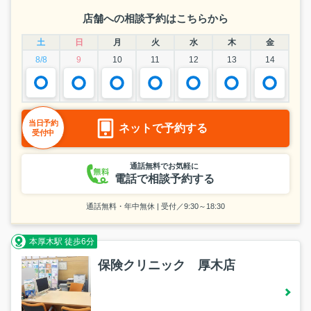
店舗への相談予約はこちらから
土
日
月
火
水
木
金
8/8
9
10
11
12
13
14
当日予約
ネットで予約する
受付中
通話無料でお気軽に
電話で相談予約する
通話無料・年中無休 | 受付／9:30～18:30
本厚木駅 徒歩6分
保険クリニック 厚木店