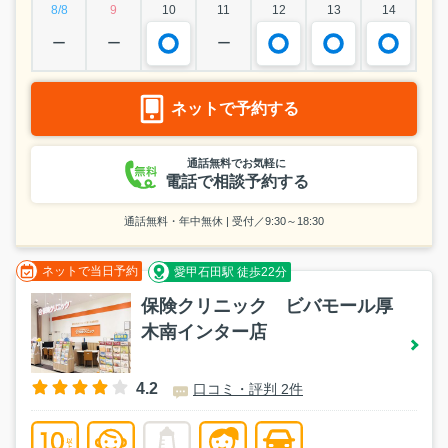
8/8
9
10
11
12
13
14
ー
ー
ー
ネットで予約する
通話無料でお気軽に
電話で相談予約する
通話無料・年中無休 | 受付／9:30～18:30
ネットで当日予約
愛甲石田駅 徒歩22分
保険クリニック ビバモール厚
木南インター店
4.2
口コミ・評判 2件