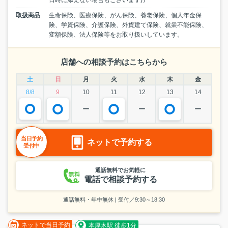
取扱商品
生命保険、医療保険、がん保険、養老保険、個人年金保
険、学資保険、介護保険、外貨建て保険、就業不能保険、
変額保険、法人保険等をお取り扱いしています。
店舗への相談予約はこちらから
土
日
月
火
水
木
金
8/8
9
10
11
12
13
14
ー
ー
ー
当日予約
ネットで予約する
受付中
通話無料でお気軽に
電話で相談予約する
通話無料・年中無休 | 受付／9:30～18:30
ネットで当日予約
本厚木駅 徒歩1分