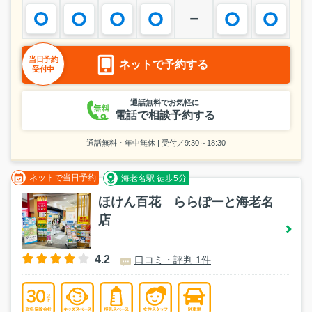
ー
当日予約
ネットで予約する
受付中
通話無料でお気軽に
電話で相談予約する
通話無料・年中無休 | 受付／9:30～18:30
ネットで当日予約
海老名駅 徒歩5分
ほけん百花 ららぽーと海老名
店
4.2
口コミ・評判 1件