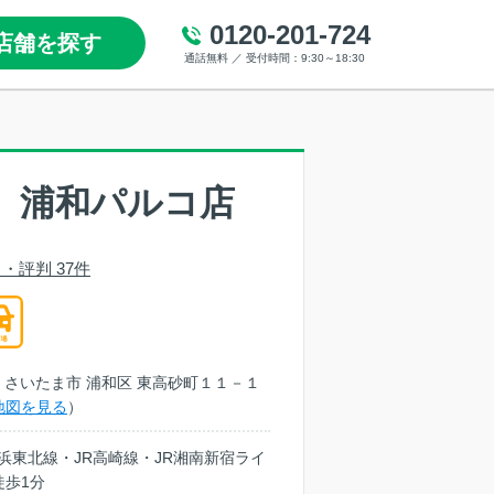
0120-201-724
店舗を探す
通話無料 ／ 受付時間：9:30～18:30
 浦和パルコ店
・評判 37件
埼玉県 さいたま市 浦和区 東高砂町１１－１
地図を見る
）
京浜東北線・JR高崎線・JR湘南新宿ライ
徒歩1分