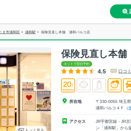
たま市浦和区
>
浦和駅
>
保険見直し本舗 浦和パルコ店
保険見直し本舗
4.5
口コミ
所在地
〒330-0055 
浦和パルコ４Ｆ（
アクセス
JR宇都宮線・JR
ン「浦和駅」から
もっと見る