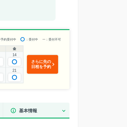
で予約受付中
：受付中
ー
：受付不可
金
14
さらに先の
日程を予約
21
基本情報