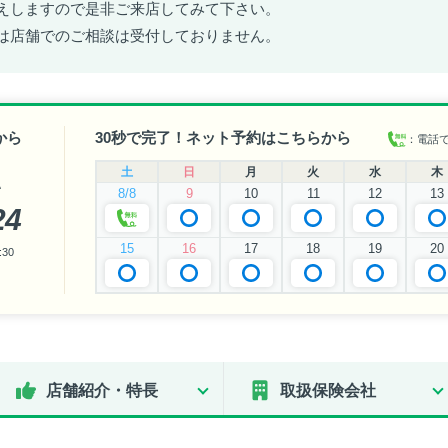
えしますので是非ご来店してみて下さい。
は店舗でのご相談は受付しておりません。
から
30秒で完了！ネット予約はこちらから
：電話
土
日
月
火
水
木
い
8/8
9
10
11
12
13
24
15
16
17
18
19
20
30
店舗紹介・特長
取扱保険会社