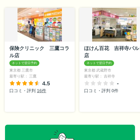
保険クリニック 三鷹コラ
ほけん百花 吉祥寺パル
ル店
店
東京都 三鷹市
東京都 武蔵野市
最寄り駅： 三鷹
最寄り駅： 吉祥寺
4.5
-
口コミ・評判
16件
口コミ・評判 0件