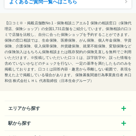
よくあるご質問一覧へはこちら
【口コミ※・掲載店舗数No.1 - 保険相談ニアエル】保険の相談窓口（保険代
理店、保険ショップ）の全国1,731店舗をご紹介しています。保険相談の口コ
ミで店舗を比較し、自分に合った保険ショップを予約することができます。
保険の窓口相談では、生命保険、医療保険、がん保険、個人年金保険、学資
保険、介護保険、収入保障保険、外貨建保険、就業不能保険、変額保険など
の保険加入はもちろん保険相談または既存契約の保険見直しを無料でご利用
いただけます。※投稿していただいた口コミは、誤字脱字や、誤った情報を
含めていないかなどのチェックを行ない、一定の基準を満たしたもののみを
掲載しております。口コミは回答内容・趣意から乖離しない範囲で、表現を
整えた上で掲載している場合があります。 保険募集関連行為事業責任者 木口
和信 株式会社ＬＨＬ 代表取締役（日本生命グループ）
エリアから探す
駅から探す