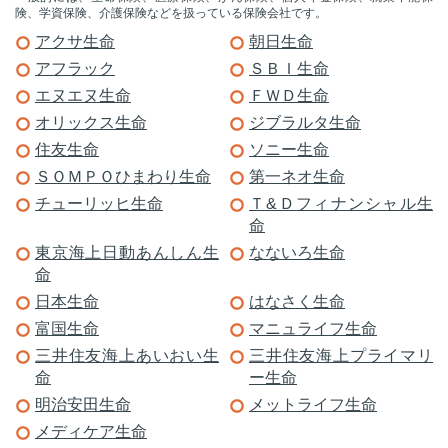
険、学資保険、介護保険などを扱っている保険会社です。
アクサ生命
朝日生命
アフラック
ＳＢＩ生命
エヌエヌ生命
ＦＷＤ生命
オリックス生命
ジブラルタ生命
住友生命
ソニー生命
ＳＯＭＰＯひまわり生命
第一ネオ生命
チューリッヒ生命
Ｔ&Ｄフィナンシャル生
命
東京海上日動あんしん生
なないろ生命
命
日本生命
はなさく生命
富国生命
マニュライフ生命
三井住友海上あいおい生
三井住友海上プライマリ
命
ー生命
明治安田生命
メットライフ生命
メディケア生命