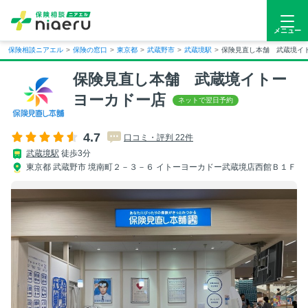
メニュー
保険相談ニアエル
>
保険の窓口
>
東京都
>
武蔵野市
>
武蔵境駅
>
保険見直し本舗 武蔵境イ
保険見直し本舗 武蔵境イトー
ヨーカドー店
4.7
口コミ・評判 22件
武蔵境駅
徒歩3分
東京都 武蔵野市 境南町２－３－６ イトーヨーカドー武蔵境店西館Ｂ１Ｆ