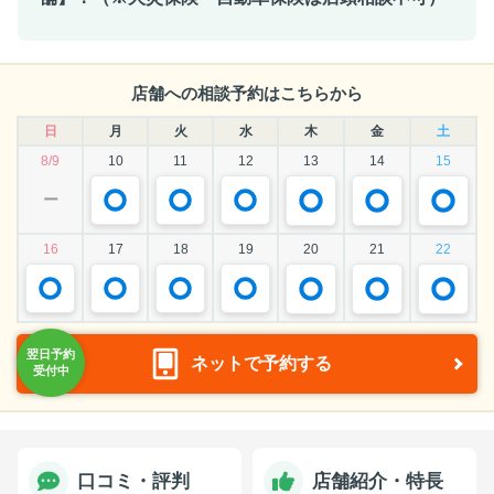
店舗への相談予約はこちらから
日
月
火
水
木
金
土
8/9
10
11
12
13
14
15
ー
16
17
18
19
20
21
22
ネットで予約する
口コミ・評判
店舗紹介・特長