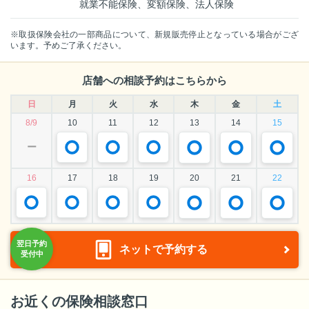
就業不能保険、変額保険、法人保険
※取扱保険会社の一部商品について、新規販売停止となっている場合がござ
います。予めご了承ください。
店舗への相談予約はこちらから
日
月
火
水
木
金
土
8/9
10
11
12
13
14
15
ー
16
17
18
19
20
21
22
ネットで予約する
お近くの保険相談窓口