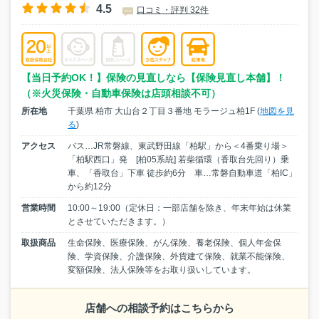
4.5
口コミ・評判 32件
【当日予約OK！】保険の見直しなら【保険見直し本舗】！
（※火災保険・自動車保険は店頭相談不可）
所在地
千葉県 柏市 大山台２丁目３番地 モラージュ柏1F (
地図を見
る
)
アクセス
バス…JR常磐線、東武野田線「柏駅」から＜4番乗り場＞
「柏駅西口」発 [柏05系統] 若柴循環（香取台先回り）乗
車、「香取台」下車 徒歩約6分 車…常磐自動車道「柏IC」
から約12分
営業時間
10:00～19:00（定休日：一部店舗を除き、年末年始は休業
とさせていただきます。）
取扱商品
生命保険、医療保険、がん保険、養老保険、個人年金保
険、学資保険、介護保険、外貨建て保険、就業不能保険、
変額保険、法人保険等をお取り扱いしています。
店舗への相談予約はこちらから