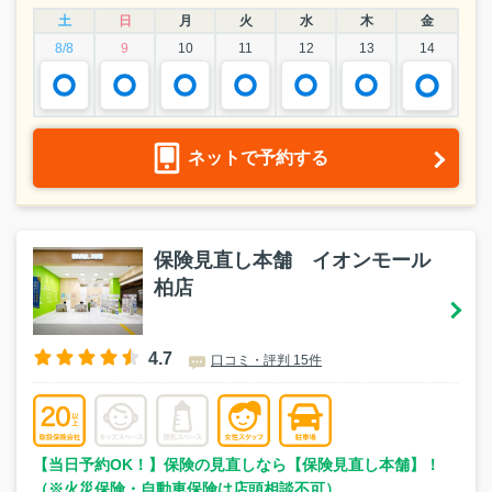
土
日
月
火
水
木
金
8/8
9
10
11
12
13
14
ネットで予約する
保険見直し本舗 イオンモール
柏店
4.7
口コミ・評判 15件
【当日予約OK！】保険の見直しなら【保険見直し本舗】！
（※火災保険・自動車保険は店頭相談不可）