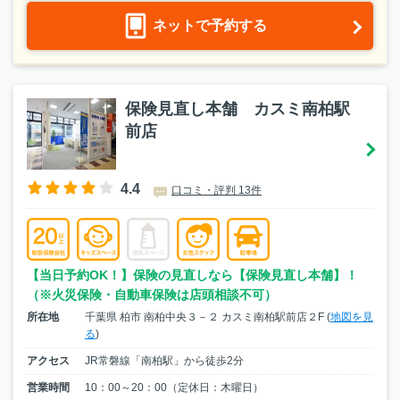
ネットで予約する
保険見直し本舗 カスミ南柏駅
前店
4.4
口コミ・評判 13件
【当日予約OK！】保険の見直しなら【保険見直し本舗】！
（※火災保険・自動車保険は店頭相談不可）
所在地
千葉県 柏市 南柏中央３－２ カスミ南柏駅前店２F (
地図を見
る
)
アクセス
JR常磐線「南柏駅」から徒歩2分
営業時間
10：00～20：00（定休日：木曜日）