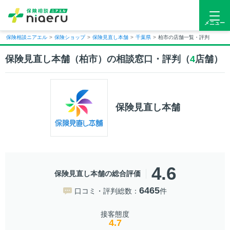
メニュー
保険相談ニアエル
>
保険ショップ
>
保険見直し本舗
>
千葉県
>
柏市の店舗一覧・評判
保険見直し本舗（柏市）の相談窓口・評判（
4
店舗）
保険見直し本舗
4.6
保険見直し本舗の総合評価
6465
口コミ・評判総数：
件
接客態度
4.7