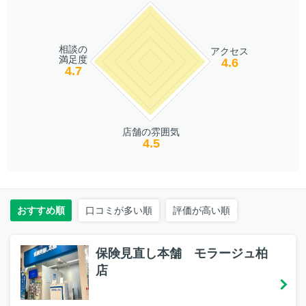
相談の
アクセス
満足度
4.6
4.7
店舗の雰囲気
4.5
おすすめ順
口コミが多い順
評価が高い順
保険見直し本舗 モラージュ柏
店