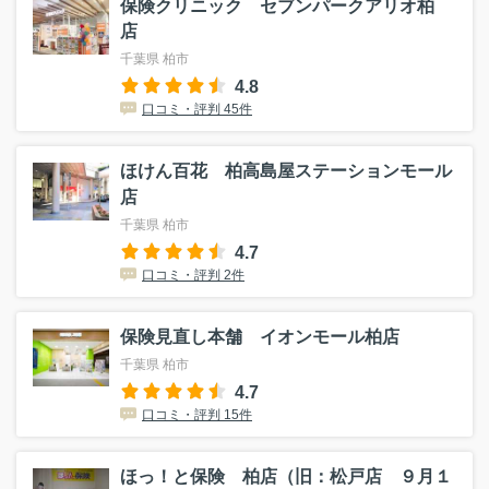
保険クリニック セブンパークアリオ柏
店
千葉県 柏市
4.8
口コミ・評判 45件
ほけん百花 柏高島屋ステーションモール
店
千葉県 柏市
4.7
口コミ・評判 2件
保険見直し本舗 イオンモール柏店
千葉県 柏市
4.7
口コミ・評判 15件
ほっ！と保険 柏店（旧：松戸店 ９月１