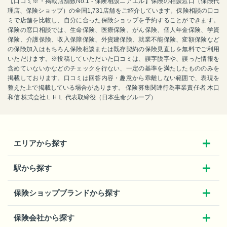
【口コミ※・掲載店舗数No.1 - 保険相談ニアエル】保険の相談窓口（保険代
理店、保険ショップ）の全国1,731店舗をご紹介しています。保険相談の口コ
ミで店舗を比較し、自分に合った保険ショップを予約することができます。
保険の窓口相談では、生命保険、医療保険、がん保険、個人年金保険、学資
保険、介護保険、収入保障保険、外貨建保険、就業不能保険、変額保険など
の保険加入はもちろん保険相談または既存契約の保険見直しを無料でご利用
いただけます。※投稿していただいた口コミは、誤字脱字や、誤った情報を
含めていないかなどのチェックを行ない、一定の基準を満たしたもののみを
掲載しております。口コミは回答内容・趣意から乖離しない範囲で、表現を
整えた上で掲載している場合があります。 保険募集関連行為事業責任者 木口
和信 株式会社ＬＨＬ 代表取締役（日本生命グループ）
エリアから探す
駅から探す
保険ショップブランドから探す
保険会社から探す