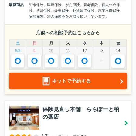
取扱商品
生命保険、医療保険、がん保険、養老保険、個人年金保
険、学資保険、介護保険、外貨建て保険、就業不能保険、
変額保険、法人保険等をお取り扱いしています。
店舗への相談予約はこちらから
土
日
月
火
水
木
金
8/8
9
10
11
12
13
14
ー
ネットで予約する
保険見直し本舗 ららぽーと柏
の葉店