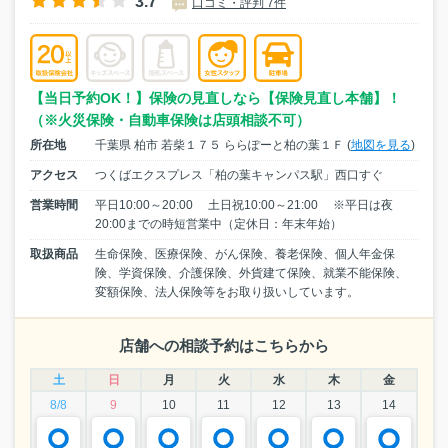
3.7
口コミ・評判 7件
【当日予約OK！】保険の見直しなら【保険見直し本舗】！
（※火災保険・自動車保険は店頭相談不可）
所在地
千葉県 柏市 若柴１７５ ららぽーと柏の葉１Ｆ (
地図を見る
)
アクセス
つくばエクスプレス「柏の葉キャンパス駅」西口すぐ
営業時間
平日10:00～20:00 土日祝10:00～21:00 ※平日は夜
20:00までの時短営業中（定休日：年末年始）
取扱商品
生命保険、医療保険、がん保険、養老保険、個人年金保
険、学資保険、介護保険、外貨建て保険、就業不能保険、
変額保険、法人保険等をお取り扱いしています。
店舗への相談予約はこちらから
土
日
月
火
水
木
金
8/8
9
10
11
12
13
14