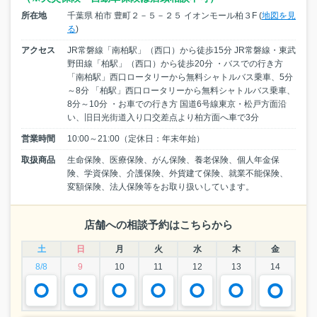
所在地
千葉県 柏市 豊町２－５－２５ イオンモール柏３F (
地図を見
る
)
アクセス
JR常磐線「南柏駅」（西口）から徒歩15分 JR常磐線・東武
野田線「柏駅」（西口）から徒歩20分 ・バスでの行き方
「南柏駅」西口ロータリーから無料シャトルバス乗車、5分
～8分 「柏駅」西口ロータリーから無料シャトルバス乗車、
8分～10分 ・お車での行き方 国道6号線東京・松戸方面沿
い、旧日光街道入り口交差点より柏方面へ車で3分
営業時間
10:00～21:00（定休日：年末年始）
取扱商品
生命保険、医療保険、がん保険、養老保険、個人年金保
険、学資保険、介護保険、外貨建て保険、就業不能保険、
変額保険、法人保険等をお取り扱いしています。
店舗への相談予約はこちらから
土
日
月
火
水
木
金
8/8
9
10
11
12
13
14