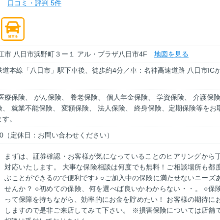
口コミ・評判 5件
江市 八日市浜野町３ー１ アル・プラザ八日市4F
地図を見る
鉄道本線「八日市」駅下車後、徒歩約4分／車：名神高速道路 八日市IC
医療保険、 がん保険、 養老保険、 個人年金保険、 学資保険、 介護保
、 就業不能保険、 変額保険、 法人保険、 終身保険、定期保険等をお
ます。
19:00（定休日：お問い合わせください）
まずは、証券確認・お客様が気になっていることのヒアリングから
対応いたします。 大事な保険相談は何度でも無料！ご相談場所も都
ぶことができるので便利です♪ ○ご加入中の保険に満たせないニーズ
せんか？ ○初めての保険、何を選べば良いかわからない・・。 ○保
って保障を持ちながら、効率的にお金を貯めたい！ お客様の期待に
しますので是非ご来店してみて下さい。 ※損害保険については店舗