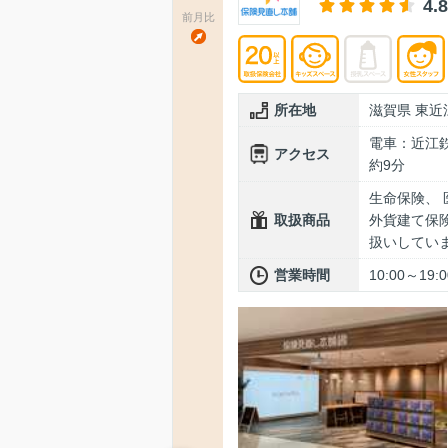
4.8
前月比
所在地
滋賀県 東近
電車：近江
アクセス
約9分
生命保険、 
取扱商品
外貨建て保険
扱いしてい
営業時間
10:00～