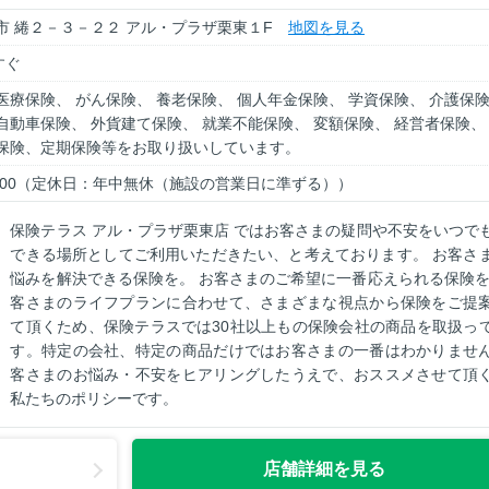
市 綣２－３－２２ アル・プラザ栗東１F
地図を見る
すぐ
医療保険、 がん保険、 養老保険、 個人年金保険、 学資保険、 介護保
自動車保険、 外貨建て保険、 就業不能保険、 変額保険、 経営者保険、
身保険、定期保険等をお取り扱いしています。
～ 18:00（定休日：年中無休（施設の営業日に準ずる））
保険テラス アル・プラザ栗東店 ではお客さまの疑問や不安をいつで
できる場所としてご利用いただきたい、と考えております。 お客さ
悩みを解決できる保険を。 お客さまのご希望に一番応えられる保険を
客さまのライフプランに合わせて、さまざまな視点から保険をご提
て頂くため、保険テラスでは30社以上もの保険会社の商品を取扱っ
す。特定の会社、特定の商品だけではお客さまの一番はわかりませ
客さまのお悩み・不安をヒアリングしたうえで、おススメさせて頂
私たちのポリシーです。
店舗詳細を見る