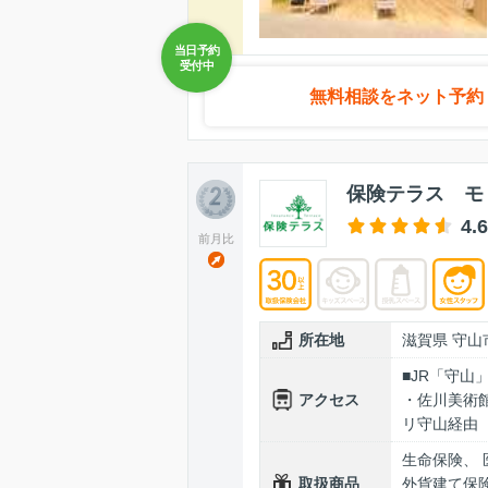
無料相談をネット予約
保険テラス モ
4.6
前月比
所在地
滋賀県 守山
■JR「守
アクセス
・佐川美術
リ守山経由
生命保険、 
取扱商品
外貨建て保険