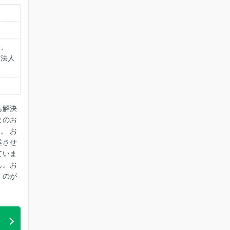
険、
 法人
も解決
まのお
。 お
案させ
ていま
ん。お
くのが