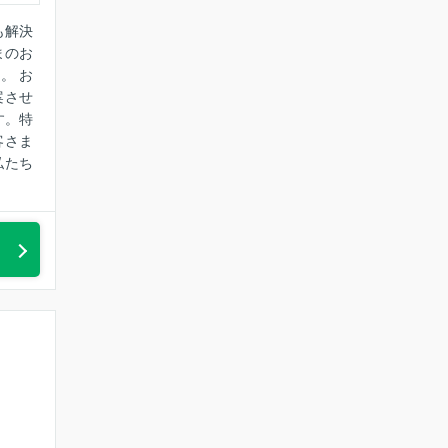
も解決
まのお
。 お
案させ
す。特
客さま
私たち