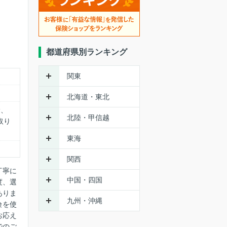
都道府県別ランキング
関東
北海道・東北
険、
北陸・甲信越
取り
東海
関西
丁寧に
中国・四国
度、選
ありま
九州・沖縄
険を使
お応え
でのご