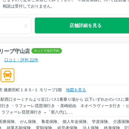
相談は受付しておりません。
店舗詳細を見る
リーブ守山店
口コミ・評判 22件
市 播磨田町１８５−１ モリーブ1階
地図を見る
山」駅西口ターミナルより近江バス1番乗り場から 以下いずれかのバスに
館行き ・ラフォーレ琵琶湖行き ・美崎経由 ネオベラヴィータ行き ・
 ラフォーレ琵琶湖行き →「新八代(し…
医療保険、 がん保険、 養老保険、 個人年金保険、 学資保険、 介護保
、 就業不能保険、 変額保険、 経営者保険、 法人保険、 終身保険、定