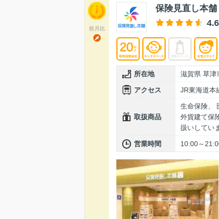
保険見直し本舗
4.6
前月比
所在地
滋賀県 草津
アクセス
JR東海道
生命保険、 
取扱商品
外貨建て保険
扱いしてい
営業時間
10:00～2