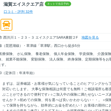
 滋賀エイスクエア店
口コミ・評判 32件
市 西渋川１－２３－３ エイスクエアSARA東館２F
地図を見る
本線（琵琶湖線）・草津線「草津駅」西口から徒歩5分
医療保険、 がん保険、 養老保険、 個人年金保険、 学資保険、 介護保
、 就業不能保険、 変額保険、 法人保険、 終身保険、定期保険等をお
ます。
1:00（定休日：年末年始）
まずは、証券確認・お客様が気になっていることのヒアリングから
対応いたします。 大事な保険相談は何度でも無料！ご相談場所も都
ぶことができるので便利です♪ ○ご加入中の保険に満たせないニーズ
せんか？ ○初めての保険、何を選べば良いかわからない・・。 ○保
って保障を持ちながら、効率的にお金を貯めたい！ お客様の期待に
しますので是非ご来店してみて下さい。 ※損害保険については店舗