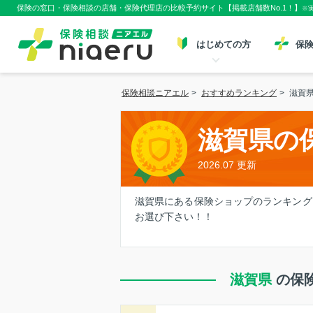
保険の窓口・保険相談の店舗・保険代理店の比較予約サイト【掲載店舗数No.1！】
※
はじめての方
保
保険相談ニアエル
>
おすすめランキング
>
滋賀
滋賀県の
2026.07 更新
滋賀県にある保険ショップのランキング
お選び下さい！！
滋賀県
の保