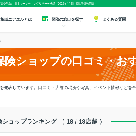
実査委託先：日本マーケティングリサーチ機構（2025年4月期_掲載店舗数調査）
険相談ニアエルとは
保険の窓口を探す
よくある質問
県
保険ショップの口コミ・お
を発表しています。口コミ・店舗の場所や写真、イベント情報などを
険ショップランキング （
18
/ 18店舗 ）