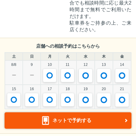
合でも相談時間に応じ最大2
時間まで無料でご利用いた
だけます。
駐車券をご持参の上、ご来
店ください。
店舗への相談予約はこちらから
土
日
月
火
水
木
金
8/8
9
10
11
12
13
14
ー
ー
15
16
17
18
19
20
21
ネットで予約する