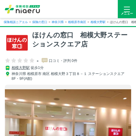
メニュー
保険相談ニアエル
>
保険の窓口
>
神奈川県
>
相模原市南区
>
相模大野駅
>
ほけんの窓口 相
ほけんの窓口 相模大野ステー
ションスクエア店
-
口コミ・評判 0件
相模大野駅
徒歩1分
神奈川県 相模原市 南区 相模大野３丁目８－１ ステーションスクエア
8F・9F(A館)