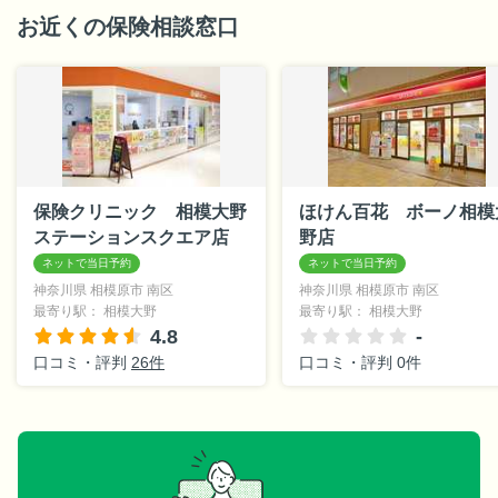
お近くの保険相談窓口
保険クリニック 相模大野
ほけん百花 ボーノ相模
ステーションスクエア店
野店
神奈川県 相模原市 南区
神奈川県 相模原市 南区
最寄り駅： 相模大野
最寄り駅： 相模大野
4.8
-
口コミ・評判
26件
口コミ・評判 0件