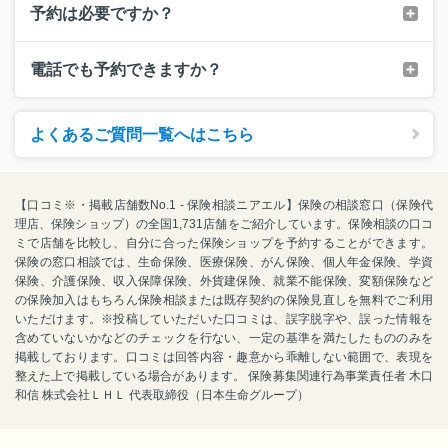
予約は必要ですか？
電話でも予約できますか？
よくあるご質問一覧へはこちら
【口コミ※・掲載店舗数No.1 - 保険相談ニアエル】保険の相談窓口（保険代
理店、保険ショップ）の全国1,731店舗をご紹介しています。保険相談の口コ
ミで店舗を比較し、自分に合った保険ショップを予約することができます。
保険の窓口相談では、生命保険、医療保険、がん保険、個人年金保険、学資
保険、介護保険、収入保障保険、外貨建保険、就業不能保険、変額保険など
の保険加入はもちろん保険相談または既存契約の保険見直しを無料でご利用
いただけます。※投稿していただいた口コミは、誤字脱字や、誤った情報を
含めていないかなどのチェックを行ない、一定の基準を満たしたもののみを
掲載しております。口コミは回答内容・趣意から乖離しない範囲で、表現を
整えた上で掲載している場合があります。 保険募集関連行為事業責任者 木口
和信 株式会社ＬＨＬ 代表取締役（日本生命グループ）