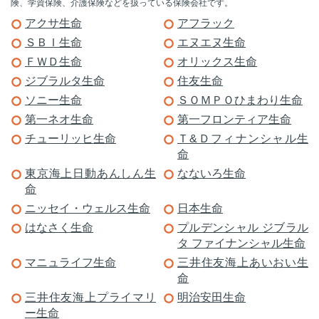
険、学資保険、介護保険などを扱っている保険会社です。
アクサ生命
アフラック
ＳＢＩ生命
エヌエヌ生命
ＦＷＤ生命
オリックス生命
ジブラルタ生命
住友生命
ソニー生命
ＳＯＭＰＯひまわり生命
第一ネオ生命
第一フロンティア生命
チューリッヒ生命
Ｔ&Ｄフィナンシャル生
命
東京海上日動あんしん生
なないろ生命
命
ニッセイ・ウェルス生命
日本生命
はなさく生命
プルデンシャル ジブラル
タ ファイナンシャル生命
マニュライフ生命
三井住友海上あいおい生
命
三井住友海上プライマリ
明治安田生命
ー生命