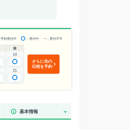
で予約受付中
：受付中
ー
：受付不可
金
14
さらに先の
日程を予約
21
基本情報