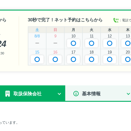
から
30秒で完了！ネット予約はこちらから
：電話
土
日
月
火
水
木
い
8/8
9
10
11
12
13
24
ー
ー
15
16
17
18
19
20
30
取扱保険会社
基本情報
っています。