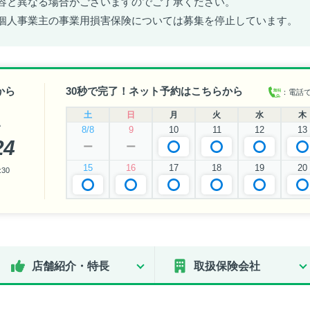
容と異なる場合がございますのでご了承ください。
個人事業主の事業用損害保険については募集を停止しています。
から
30秒で完了！ネット予約はこちらから
：電話
土
日
月
火
水
木
い
8/8
9
10
11
12
13
24
ー
ー
15
16
17
18
19
20
30
店舗紹介・特長
取扱保険会社