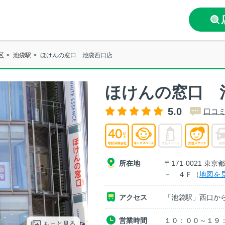
区
>
池袋駅
>
ほけんの窓口 池袋西口店
ほけんの窓口 
5.0
口コミ
所在地
〒171-0021 
－ ４Ｆ（
地図を
アクセス
「池袋駅」西口か
営業時間
１０：００～１９
もっと見る