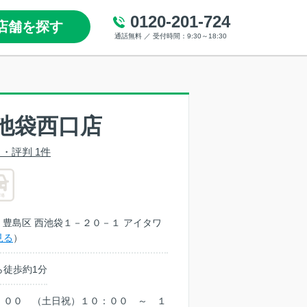
0120-201-724
店舗を探す
通話無料 ／ 受付時間：9:30～18:30
池袋西口店
・評判 1件
東京都 豊島区 西池袋１－２０－１ アイタワ
見る
）
ら徒歩約1分
：００ （土日祝）１０：００ ～ １