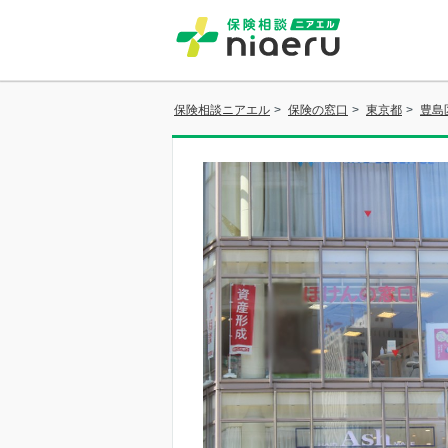
保険相談ニアエル
>
保険の窓口
>
東京都
>
豊島