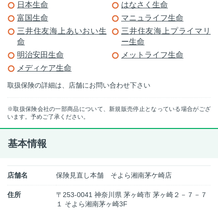
日本生命
はなさく生命
富国生命
マニュライフ生命
三井住友海上あいおい生
三井住友海上プライマリ
命
ー生命
明治安田生命
メットライフ生命
メディケア生命
取扱保険の詳細は、店舗にお問い合わせ下さい
※取扱保険会社の一部商品について、新規販売停止となっている場合がござ
います。予めご了承ください。
基本情報
店舗名
保険見直し本舗 そよら湘南茅ケ崎店
住所
〒253-0041 神奈川県 茅ヶ崎市 茅ヶ崎２－７－７
１ そよら湘南茅ヶ崎3F