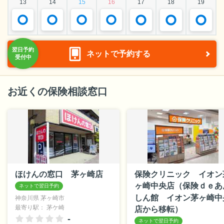
13
14
15
16
17
18
19
ネットで予約する
お近くの保険相談窓口
ほけんの窓口 茅ヶ崎店
保険クリニック イオン
ヶ崎中央店（保険ｄｅあ
しん館 イオン茅ヶ崎中
神奈川県 茅ヶ崎市
最寄り駅： 茅ケ崎
店から移転）
-