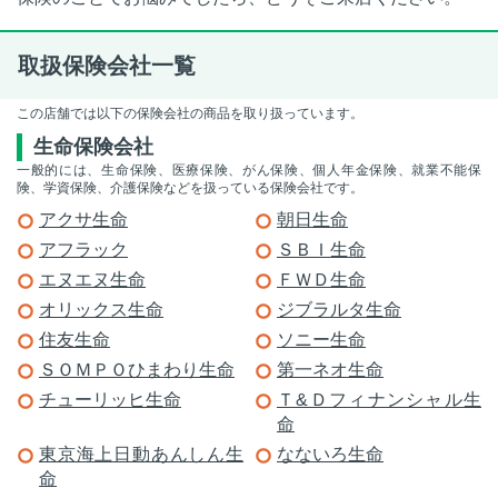
取扱保険会社一覧
この店舗では以下の保険会社の商品を取り扱っています。
生命保険会社
一般的には、生命保険、医療保険、がん保険、個人年金保険、就業不能保
険、学資保険、介護保険などを扱っている保険会社です。
アクサ生命
朝日生命
アフラック
ＳＢＩ生命
エヌエヌ生命
ＦＷＤ生命
オリックス生命
ジブラルタ生命
住友生命
ソニー生命
ＳＯＭＰＯひまわり生命
第一ネオ生命
チューリッヒ生命
Ｔ&Ｄフィナンシャル生
命
東京海上日動あんしん生
なないろ生命
命