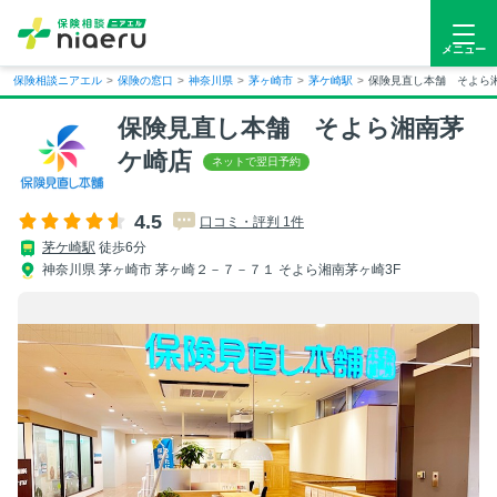
メニュー
保険相談ニアエル
>
保険の窓口
>
神奈川県
>
茅ヶ崎市
>
茅ケ崎駅
>
保険見直し本舗 そよら
保険見直し本舗 そよら湘南茅
ケ崎店
4.5
口コミ・評判 1件
茅ケ崎駅
徒歩6分
神奈川県 茅ヶ崎市 茅ヶ崎２－７－７１ そよら湘南茅ヶ崎3F