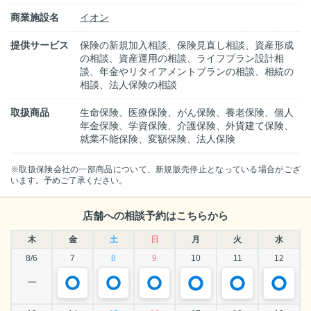
商業施設名
イオン
提供サービス
保険の新規加入相談、保険見直し相談、資産形成
の相談、資産運用の相談、ライフプラン設計相
談、年金やリタイアメントプランの相談、相続の
相談、法人保険の相談
取扱商品
生命保険、医療保険、がん保険、養老保険、個人
年金保険、学資保険、介護保険、外貨建て保険、
就業不能保険、変額保険、法人保険
※取扱保険会社の一部商品について、新規販売停止となっている場合がござ
います。予めご了承ください。
店舗への相談予約はこちらから
木
金
土
日
月
火
水
8/6
7
8
9
10
11
12
ー