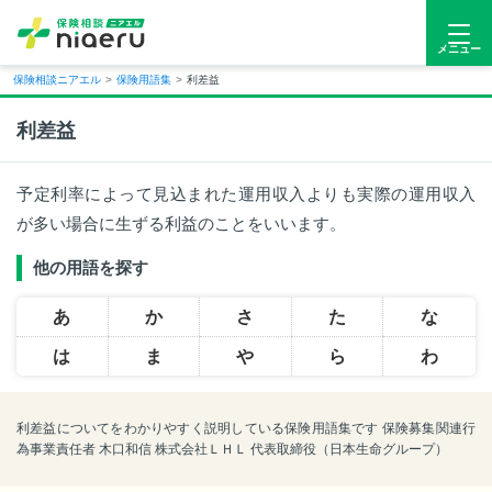
メニュー
保険相談ニアエル
>
保険用語集
>
利差益
利差益
予定利率によって見込まれた運用収入よりも実際の運用収入
が多い場合に生ずる利益のことをいいます。
他の用語を探す
あ
か
さ
た
な
は
ま
や
ら
わ
利差益についてをわかりやすく説明している保険用語集です 保険募集関連行
為事業責任者 木口和信 株式会社ＬＨＬ 代表取締役（日本生命グループ）