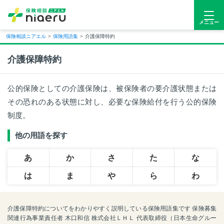
メニュー
保険相談ニアエル
>
保険用語集
>
介護保障特約
介護保障特約
公的保険としての介護保険は、被保険者の要介護状態または
その恐れのある状態に対し、必要な保険給付を行う公的保険
制度。
他の用語を探す
あ
か
さ
た
な
は
ま
や
ら
わ
介護保障特約についてをわかりやすく説明している保険用語集です 保険募集
関連行為事業責任者 木口和信 株式会社ＬＨＬ 代表取締役（日本生命グルー