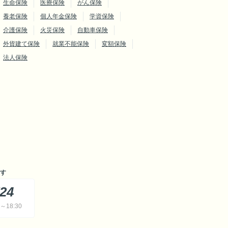
生命保険
医療保険
がん保険
養老保険
個人年金保険
学資保険
介護保険
火災保険
自動車保険
外貨建て保険
就業不能保険
変額保険
法人保険
す
724
18:30