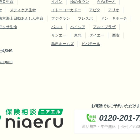
ＷＤ生命
イオン
ゆめタウン
ららぽーと
命
メディケア生命
イトーヨーカドー
アピタ
アリオ
東京海上日動あんしん生命
フジグラン
フレスポ
ドン・キホーテ
アクサ生命
パルコ
ベイシア
アル・プラザ
サンエー
東急
ダイエー
西友
島忠ホームズ
ビバモール
式SNS
stagram
お電話でもご予約いただけま
0120-201-
通話無料・年中無休 ｜ 受付／9:30～