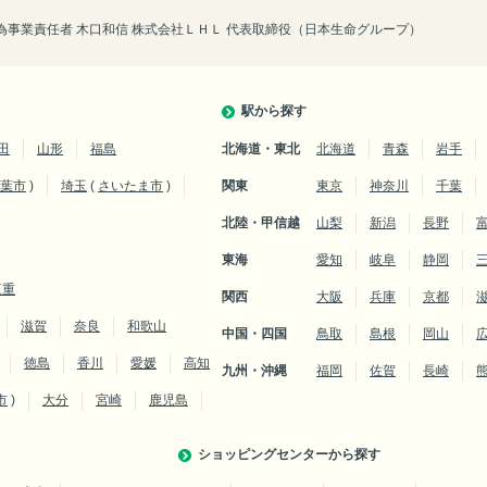
事業責任者 木口和信 株式会社ＬＨＬ 代表取締役（日本生命グループ）
駅から探す
田
山形
福島
北海道・東北
北海道
青森
岩手
葉市
)
埼玉
(
さいたま市
)
関東
東京
神奈川
千葉
北陸・甲信越
山梨
新潟
長野
東海
愛知
岐阜
静岡
三重
関西
大阪
兵庫
京都
滋賀
奈良
和歌山
中国・四国
鳥取
島根
岡山
徳島
香川
愛媛
高知
九州・沖縄
福岡
佐賀
長崎
市
)
大分
宮崎
鹿児島
ショッピングセンターから探す