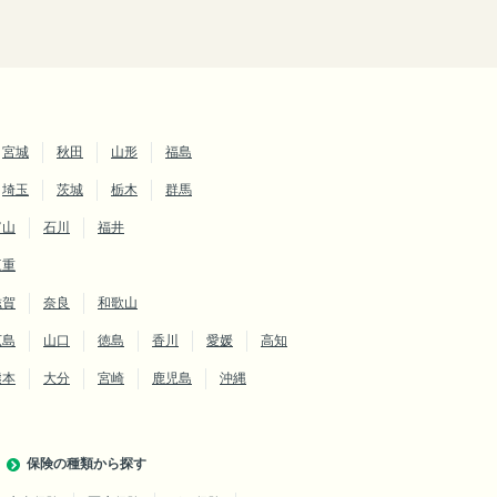
宮城
秋田
山形
福島
埼玉
茨城
栃木
群馬
富山
石川
福井
三重
滋賀
奈良
和歌山
広島
山口
徳島
香川
愛媛
高知
熊本
大分
宮崎
鹿児島
沖縄
保険の種類から探す