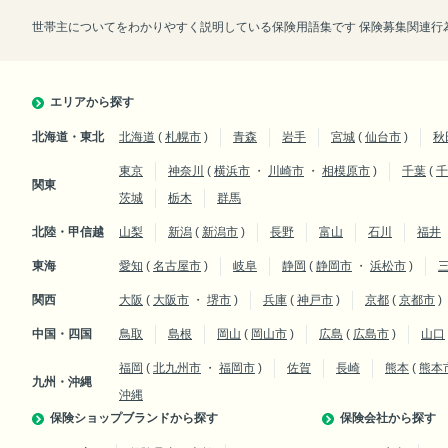
世帯主についてをわかりやすく説明している保険用語集です 保険募集関連行為
エリアから探す
北海道・東北
北海道
(
札幌市
)
青森
岩手
宮城
(
仙台市
)
秋
東京
神奈川
(
横浜市
・
川崎市
・
相模原市
)
千葉
(
千
関東
茨城
栃木
群馬
北陸・甲信越
山梨
新潟
(
新潟市
)
長野
富山
石川
福井
東海
愛知
(
名古屋市
)
岐阜
静岡
(
静岡市
・
浜松市
)
関西
大阪
(
大阪市
・
堺市
)
兵庫
(
神戸市
)
京都
(
京都市
)
中国・四国
鳥取
島根
岡山
(
岡山市
)
広島
(
広島市
)
山口
福岡
(
北九州市
・
福岡市
)
佐賀
長崎
熊本
(
熊本
九州・沖縄
沖縄
保険ショップブランドから探す
保険会社から探す