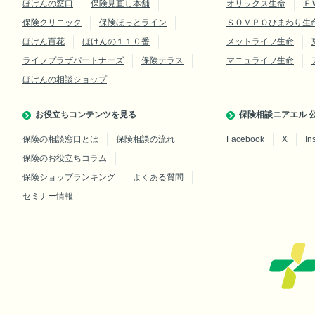
ほけんの窓口
保険見直し本舗
オリックス生命
Ｆ
保険クリニック
保険ほっとライン
ＳＯＭＰＯひまわり生
ほけん百花
ほけんの１１０番
メットライフ生命
ライフプラザパートナーズ
保険テラス
マニュライフ生命
ほけんの相談ショップ
お役立ちコンテンツを見る
保険相談ニアエル 公
保険の相談窓口とは
保険相談の流れ
Facebook
X
In
保険のお役立ちコラム
保険ショップランキング
よくある質問
セミナー情報