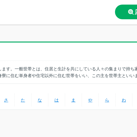
します。一般世帯とは、住居と生計を共にしている人々の集まりで持ち
身寮に住む単身者や住宅以外に住む世帯をいい、この主を世帯主といい
さ
た
な
は
ま
や
ら
わ