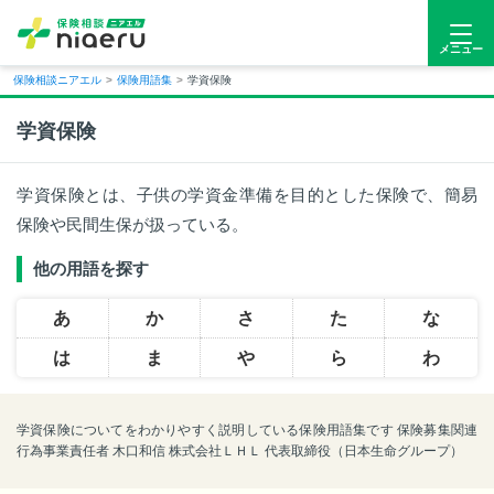
メニュー
保険相談ニアエル
>
保険用語集
>
学資保険
学資保険
学資保険とは、子供の学資金準備を目的とした保険で、簡易
保険や民間生保が扱っている。
他の用語を探す
あ
か
さ
た
な
は
ま
や
ら
わ
学資保険についてをわかりやすく説明している保険用語集です 保険募集関連
行為事業責任者 木口和信 株式会社ＬＨＬ 代表取締役（日本生命グループ）