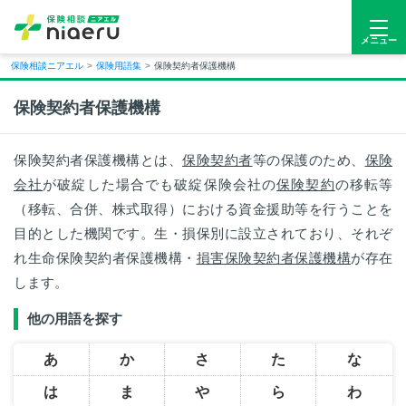
メニュー
保険相談ニアエル
>
保険用語集
>
保険契約者保護機構
保険契約者保護機構
保険契約者保護機構とは、
保険契約者
等の保護のため、
保険
会社
が破綻した場合でも破綻保険会社の
保険契約
の移転等
（移転、合併、株式取得）における資金援助等を行うことを
目的とした機関です。生・損保別に設立されており、それぞ
れ生命保険契約者保護機構・
損害保険契約者保護機構
が存在
します。
他の用語を探す
あ
か
さ
た
な
は
ま
や
ら
わ