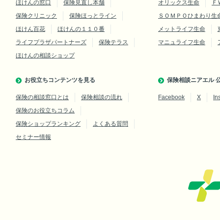
ほけんの窓口
保険見直し本舗
オリックス生命
Ｆ
保険クリニック
保険ほっとライン
ＳＯＭＰＯひまわり生
ほけん百花
ほけんの１１０番
メットライフ生命
ライフプラザパートナーズ
保険テラス
マニュライフ生命
ほけんの相談ショップ
お役立ちコンテンツを見る
保険相談ニアエル 公
保険の相談窓口とは
保険相談の流れ
Facebook
X
In
保険のお役立ちコラム
保険ショップランキング
よくある質問
セミナー情報