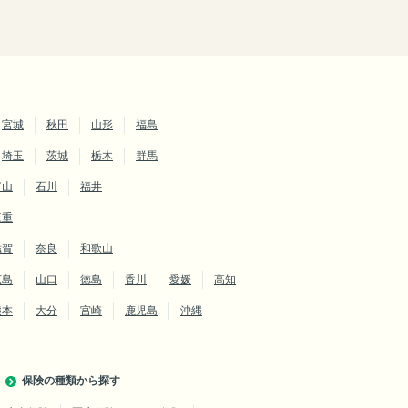
宮城
秋田
山形
福島
埼玉
茨城
栃木
群馬
富山
石川
福井
三重
滋賀
奈良
和歌山
広島
山口
徳島
香川
愛媛
高知
熊本
大分
宮崎
鹿児島
沖縄
保険の種類から探す