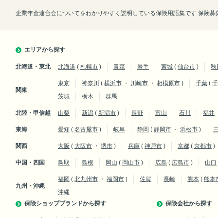
企業年金連合会についてをわかりやすく説明している保険用語集です 保険募集
エリアから探す
北海道・東北
北海道
(
札幌市
)
青森
岩手
宮城
(
仙台市
)
秋
東京
神奈川
(
横浜市
・
川崎市
・
相模原市
)
千葉
(
千
関東
茨城
栃木
群馬
北陸・甲信越
山梨
新潟
(
新潟市
)
長野
富山
石川
福井
東海
愛知
(
名古屋市
)
岐阜
静岡
(
静岡市
・
浜松市
)
関西
大阪
(
大阪市
・
堺市
)
兵庫
(
神戸市
)
京都
(
京都市
)
中国・四国
鳥取
島根
岡山
(
岡山市
)
広島
(
広島市
)
山口
福岡
(
北九州市
・
福岡市
)
佐賀
長崎
熊本
(
熊本
九州・沖縄
沖縄
保険ショップブランドから探す
保険会社から探す