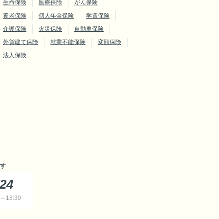
生命保険
医療保険
がん保険
養老保険
個人年金保険
学資保険
介護保険
火災保険
自動車保険
外貨建て保険
就業不能保険
変額保険
法人保険
す
724
18:30