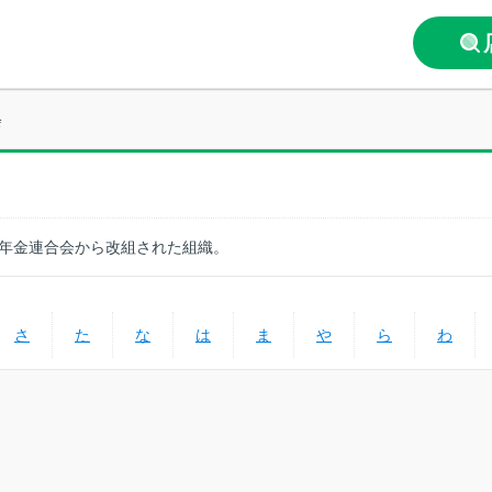
会
生年金連合会から改組された組織。
さ
た
な
は
ま
や
ら
わ