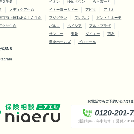
ＷＤ生命
イオン
ゆめタウン
ららぽーと
命
メディケア生命
イトーヨーカドー
アピタ
アリオ
東京海上日動あんしん生命
フジグラン
フレスポ
ドン・キホーテ
アクサ生命
パルコ
ベイシア
アル・プラザ
サンエー
東急
ダイエー
西友
島忠ホームズ
ビバモール
式SNS
stagram
お電話でもご予約いただけま
0120-201-
通話無料・年中無休 ｜ 受付／9:30～