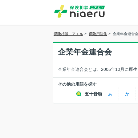
保険相談ニアエル
>
保険用語集
>
企業年金連合
企業年金連合会
企業年金連合会とは、2005年10月に厚
その他の用語を探す
五十音順
あ
か