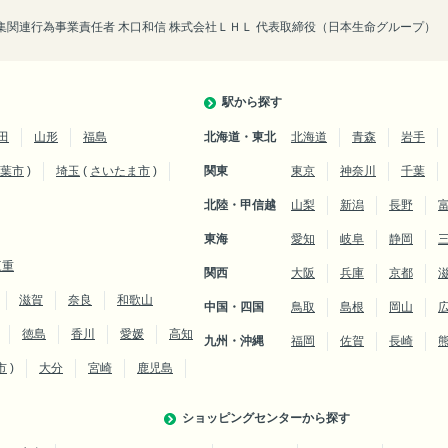
関連行為事業責任者 木口和信 株式会社ＬＨＬ 代表取締役（日本生命グループ）
駅から探す
田
山形
福島
北海道・東北
北海道
青森
岩手
葉市
)
埼玉
(
さいたま市
)
関東
東京
神奈川
千葉
北陸・甲信越
山梨
新潟
長野
東海
愛知
岐阜
静岡
三重
関西
大阪
兵庫
京都
滋賀
奈良
和歌山
中国・四国
鳥取
島根
岡山
徳島
香川
愛媛
高知
九州・沖縄
福岡
佐賀
長崎
市
)
大分
宮崎
鹿児島
ショッピングセンターから探す