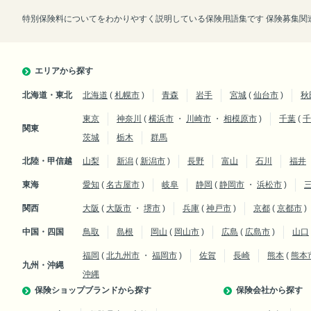
特別保険料についてをわかりやすく説明している保険用語集です 保険募集関連
エリアから探す
北海道・東北
北海道
(
札幌市
)
青森
岩手
宮城
(
仙台市
)
秋
東京
神奈川
(
横浜市
・
川崎市
・
相模原市
)
千葉
(
千
関東
茨城
栃木
群馬
北陸・甲信越
山梨
新潟
(
新潟市
)
長野
富山
石川
福井
東海
愛知
(
名古屋市
)
岐阜
静岡
(
静岡市
・
浜松市
)
関西
大阪
(
大阪市
・
堺市
)
兵庫
(
神戸市
)
京都
(
京都市
)
中国・四国
鳥取
島根
岡山
(
岡山市
)
広島
(
広島市
)
山口
福岡
(
北九州市
・
福岡市
)
佐賀
長崎
熊本
(
熊本
九州・沖縄
沖縄
保険ショップブランドから探す
保険会社から探す