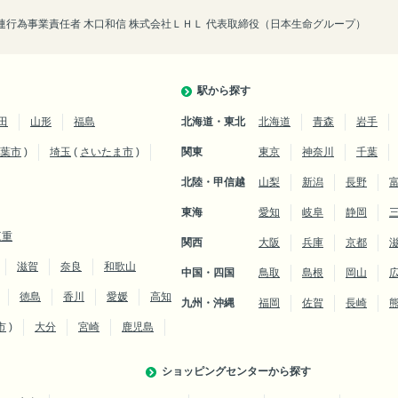
行為事業責任者 木口和信 株式会社ＬＨＬ 代表取締役（日本生命グループ）
駅から探す
田
山形
福島
北海道・東北
北海道
青森
岩手
葉市
)
埼玉
(
さいたま市
)
関東
東京
神奈川
千葉
北陸・甲信越
山梨
新潟
長野
東海
愛知
岐阜
静岡
三重
関西
大阪
兵庫
京都
滋賀
奈良
和歌山
中国・四国
鳥取
島根
岡山
徳島
香川
愛媛
高知
九州・沖縄
福岡
佐賀
長崎
市
)
大分
宮崎
鹿児島
ショッピングセンターから探す