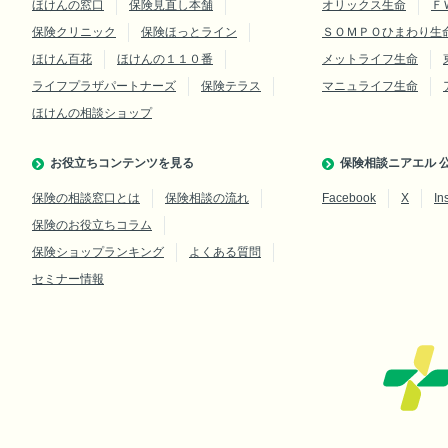
ほけんの窓口
保険見直し本舗
オリックス生命
Ｆ
保険クリニック
保険ほっとライン
ＳＯＭＰＯひまわり生
ほけん百花
ほけんの１１０番
メットライフ生命
ライフプラザパートナーズ
保険テラス
マニュライフ生命
ほけんの相談ショップ
お役立ちコンテンツを見る
保険相談ニアエル 公
保険の相談窓口とは
保険相談の流れ
Facebook
X
In
保険のお役立ちコラム
保険ショップランキング
よくある質問
セミナー情報