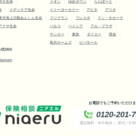
ＷＤ生命
イオン
ゆめタウン
ららぽーと
命
メディケア生命
イトーヨーカドー
アピタ
アリオ
東京海上日動あんしん生命
フジグラン
フレスポ
ドン・キホーテ
アクサ生命
パルコ
ベイシア
アル・プラザ
サンエー
東急
ダイエー
西友
島忠ホームズ
ビバモール
式SNS
stagram
お電話でもご予約いただけま
0120-201-
通話無料・年中無休 ｜ 受付／9:30～