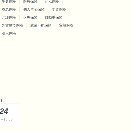
生命保険
医療保険
がん保険
養老保険
個人年金保険
学資保険
介護保険
火災保険
自動車保険
外貨建て保険
就業不能保険
変額保険
法人保険
す
724
18:30