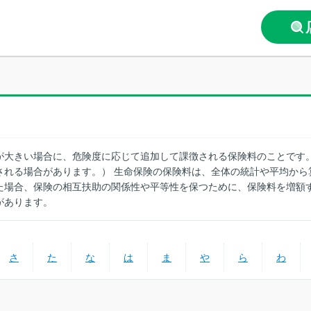
が大きい場合に、危険度に応じて追加して課徴される保険料のことです。
される場合があります。） 生命保険の保険料は、全体の統計や平均から
た場合、保険の相互扶助の関係性や平等性を保つために、保険料を増額
があります。
さ
た
な
は
ま
や
ら
わ