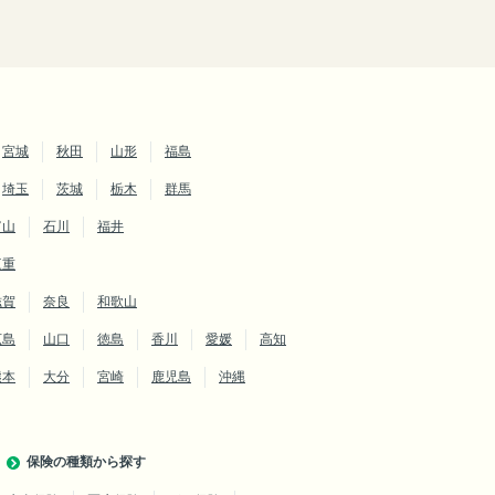
宮城
秋田
山形
福島
埼玉
茨城
栃木
群馬
富山
石川
福井
三重
滋賀
奈良
和歌山
広島
山口
徳島
香川
愛媛
高知
熊本
大分
宮崎
鹿児島
沖縄
保険の種類から探す