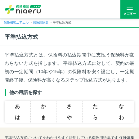
メニュー
保険相談ニアエル
>
保険用語集
>
平準払込方式
平準払込方式
平準払込方式とは、保険料の払込期間中に支払う保険料が変
わらない方式を指します。 平準払込方式に対して、契約の最
初の一定期間（10年や15年）の保険料を安く設定し、一定期
間終了後、保険料が高くなるステップ払込方式があります。
他の用語を探す
あ
か
さ
た
な
は
ま
や
ら
わ
平準払込方式についてをわかりやすく説明している保険用語集です 保険募集