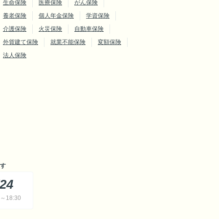
生命保険
医療保険
がん保険
養老保険
個人年金保険
学資保険
介護保険
火災保険
自動車保険
外貨建て保険
就業不能保険
変額保険
法人保険
す
724
18:30