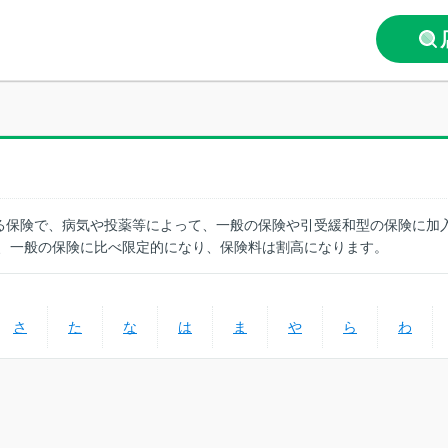
る保険で、病気や投薬等によって、一般の保険や引受緩和型の保険に加
は、一般の保険に比べ限定的になり、保険料は割高になります。
さ
た
な
は
ま
や
ら
わ