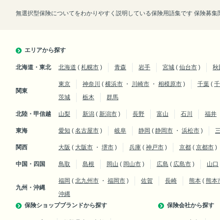
無選択型保険についてをわかりやすく説明している保険用語集です 保険募集関
エリアから探す
北海道・東北
北海道
(
札幌市
)
青森
岩手
宮城
(
仙台市
)
秋
東京
神奈川
(
横浜市
・
川崎市
・
相模原市
)
千葉
(
千
関東
茨城
栃木
群馬
北陸・甲信越
山梨
新潟
(
新潟市
)
長野
富山
石川
福井
東海
愛知
(
名古屋市
)
岐阜
静岡
(
静岡市
・
浜松市
)
関西
大阪
(
大阪市
・
堺市
)
兵庫
(
神戸市
)
京都
(
京都市
)
中国・四国
鳥取
島根
岡山
(
岡山市
)
広島
(
広島市
)
山口
福岡
(
北九州市
・
福岡市
)
佐賀
長崎
熊本
(
熊本
九州・沖縄
沖縄
保険ショップブランドから探す
保険会社から探す