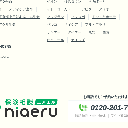
ＷＤ生命
イオン
ゆめタウン
ららぽーと
命
メディケア生命
イトーヨーカドー
アピタ
アリオ
東京海上日動あんしん生命
フジグラン
フレスポ
ドン・キホーテ
アクサ生命
パルコ
ベイシア
アル・プラザ
サンエー
ダイエー
東急
西友
ビバモール
カインズ
式SNS
stagram
お電話でもご予約いただけま
0120-201-
通話無料・年中無休 ｜ 受付／9:30～