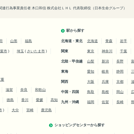
連行為事業責任者 木口和信 株式会社ＬＨＬ 代表取締役（日本生命グループ）
駅から探す
田
山形
福島
北海道・東北
北海道
青森
岩手
葉市
)
埼玉
(
さいたま市
)
関東
東京
神奈川
千葉
北陸・甲信越
山梨
新潟
長野
東海
愛知
岐阜
静岡
三重
関西
大阪
兵庫
京都
滋賀
奈良
和歌山
中国・四国
鳥取
島根
岡山
徳島
香川
愛媛
高知
九州・沖縄
福岡
佐賀
長崎
市
)
大分
宮崎
鹿児島
ショッピングセンターから探す