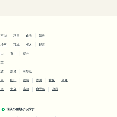
宮城
秋田
山形
福島
埼玉
茨城
栃木
群馬
富山
石川
福井
三重
滋賀
奈良
和歌山
広島
山口
徳島
香川
愛媛
高知
熊本
大分
宮崎
鹿児島
沖縄
保険の種類から探す