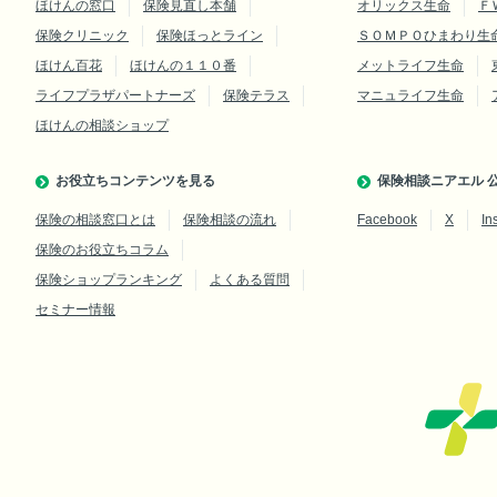
ほけんの窓口
保険見直し本舗
オリックス生命
Ｆ
保険クリニック
保険ほっとライン
ＳＯＭＰＯひまわり生
ほけん百花
ほけんの１１０番
メットライフ生命
ライフプラザパートナーズ
保険テラス
マニュライフ生命
ほけんの相談ショップ
お役立ちコンテンツを見る
保険相談ニアエル 公
保険の相談窓口とは
保険相談の流れ
Facebook
X
In
保険のお役立ちコラム
保険ショップランキング
よくある質問
セミナー情報