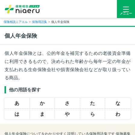
メニュー
保険相談ニアエル
>
保険用語集
>
個人年金保険
個人年金保険
個人年金保険とは、公的年金を補完するための老後資金準備
に利用できるもので、決められた年齢から毎年一定の年金が
支払われる生命保険会社や損害保険会社などが取り扱ってい
る商品。
他の用語を探す
あ
か
さ
た
な
は
ま
や
ら
わ
個人年金保険についてをわかりやすく説明している保険用語集です 保険募集